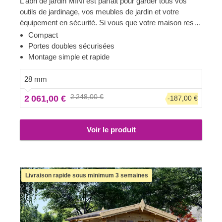
L'abri de jardin MINI est parfait pour garder tous vos
outils de jardinage, vos meubles de jardin et votre
équipement en sécurité. Si vous que votre maison reste
épurée, il n'y a pas de meilleur moyen de désencombrer
Compact
que de mettre les objets moins utilisés dans un abri juste
Portes doubles sécurisées
à l'extérieur. Ce modèle à la fois pratique et élégant peut
Montage simple et rapide
vraiment vous sauver la mise !
28 mm
2 248,00 €
2 061,00 €
-187,00 €
Voir le produit
Livraison rapide sous minimum 3 semaines