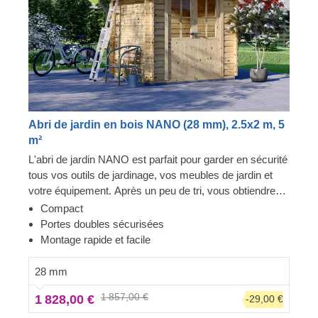
Abri de jardin en bois NANO (28 mm), 2.5x2 m, 5
m²
L'abri de jardin NANO est parfait pour garder en sécurité
tous vos outils de jardinage, vos meubles de jardin et
votre équipement. Après un peu de tri, vous obtiendrez
un espace idéal pour vous permettre de désencombrer
Compact
votre maison et de conserver tous vos objets près de
Portes doubles sécurisées
vous, juste à côté de votre espace de vie. Ce modèle à
Montage rapide et facile
la fois pratique et élégant peut vraiment vous faciliter la
vie !
28 mm
1 857,00 €
1 828,00 €
-29,00 €