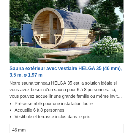
Sauna extérieur avec vestiaire HELGA 35 (46 mm),
3,5 m, ⌀ 1,97 m
Notre sauna tonneau HELGA 35 est la solution idéale si
vous avez besoin d'un sauna pour 6 à 8 personnes. Ici,
vous pouvez accueillir une grande famille ou même inviter
des amis et des voisins. Comme tous les saunas
Pré-assemblé pour une installation facile
tonneaux de notre gamme, celui-ci est fabriqué en pin
Accueille 6 à 8 personnes
robuste de 46 mm d'épaisseur (ou en Thermowood traité
Vestibule et terrasse inclus dans le prix
thermiquement en option) et est livré entièrement
assemblé. Une terrasse de 0,6 m de long avec deux
46 mm