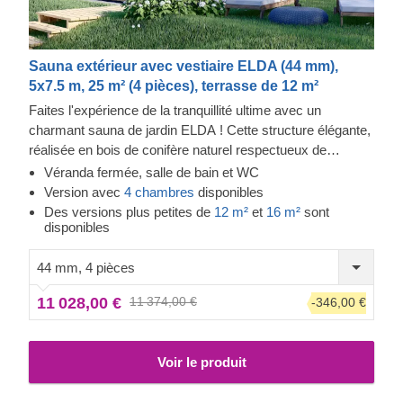
Sauna extérieur avec vestiaire ELDA (44 mm),
5x7.5 m, 25 m² (4 pièces), terrasse de 12 m²
Faites l'expérience de la tranquillité ultime avec un
charmant sauna de jardin ELDA ! Cette structure élégante,
réalisée en bois de conifère naturel respectueux de
l'environnement, vous offrira un lieu de détente agréable
Véranda fermée, salle de bain et WC
pour passer des moments de tranquilité seul, avec votre
Version avec
4 chambres
disponibles
famille ou entre amis. Profitez des bienfaits de la chaleur et
Des versions plus petites de
12 m²
et
16 m²
sont
disponibles
de l'odeur naturelle des conifères pour votre corps et votre
esprit - à tout moment de la journée, dès que vous en avez
44 mm, 4 pièces
envie !
11 028,00 €
11 374,00 €
-346,00 €
Voir le produit