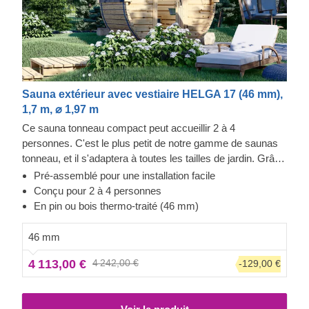
Sauna extérieur avec vestiaire HELGA 17 (46 mm),
1,7 m, ⌀ 1,97 m
Ce sauna tonneau compact peut accueillir 2 à 4
personnes. C'est le plus petit de notre gamme de saunas
tonneau, et il s'adaptera à toutes les tailles de jardin. Grâce
à sa taille optimale, le temps de chauffage est
Pré-assemblé pour une installation facile
particulièrement court. Selon la température extérieure et le
Conçu pour 2 à 4 personnes
type de radiateur, le sauna se réchauffe en 1 à 2 heures
En pin ou bois thermo-traité (46 mm)
environ. Si vous préférez une version plus grande, nous
proposons également des modèles de 2,4 m, 3 m, 3,5 m
46 mm
ou plus.
4 113,00 €
4 242,00 €
-129,00 €