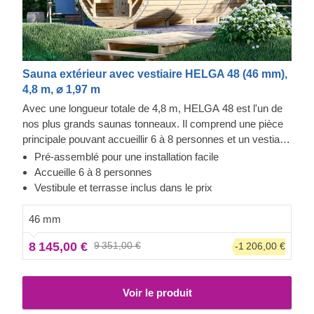
Sauna extérieur avec vestiaire HELGA 48 (46 mm),
4,8 m, ⌀ 1,97 m
Avec une longueur totale de 4,8 m, HELGA 48 est l'un de
nos plus grands saunas tonneaux. Il comprend une pièce
principale pouvant accueillir 6 à 8 personnes et un vestiaire
pratique à l'avant du tonneau. Tout comme nos autres
Pré-assemblé pour une installation facile
constructions, ce tonneau sauna possède un temps de
Accueille 6 à 8 personnes
chauffe très rapide (1 à 2 heures, en fonction des
Vestibule et terrasse inclus dans le prix
températures extérieures et des radiateurs). La salle
principale et le vestibule comprennent deux bancs sur les
46 mm
murs latéraux. Comme tous les saunas tonneaux de notre
8 145,00 €
9 351,00 €
-1 206,00 €
gamme, celui-ci est fabriqué en pin robuste de 46 mm
d'épaisseur (ou en Thermowood traité thermiquement en
option) et est livré entièrement assemblé. Vous souhaitez
Voir le produit
apporter des modifications à ce modèle ? N'hésitez pas à
nous contacter ! Notre équipe se fera un plaisir de le