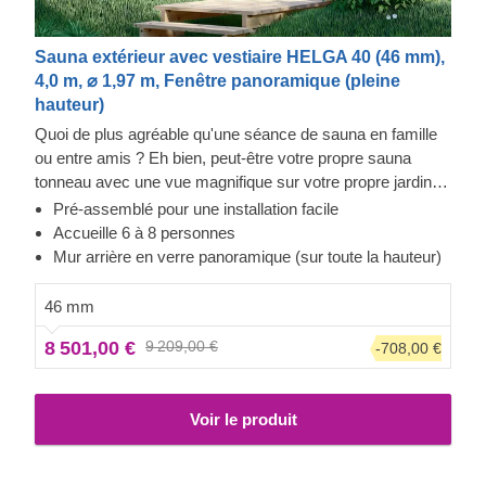
Sauna extérieur avec vestiaire HELGA 40 (46 mm),
4,0 m, ⌀ 1,97 m, Fenêtre panoramique (pleine
hauteur)
Quoi de plus agréable qu'une séance de sauna en famille
ou entre amis ? Eh bien, peut-être votre propre sauna
tonneau avec une vue magnifique sur votre propre jardin !
Une fenêtre panoramique comme paroi arrière complète
Pré-assemblé pour une installation facile
du sauna tonneau promet une utilisation maximale de la
Accueille 6 à 8 personnes
lumière du jour et vous offre une vue parfaite sur votre
Mur arrière en verre panoramique (sur toute la hauteur)
jardin. Parmi de nombreux autres avantages, notre modèle
HELGA 40 dispose également d'une pièce principale
46 mm
spacieuse pour 6 à 8 personnes, d'un vestibule et d'une
8 501,00 €
9 209,00 €
-708,00 €
terrasse pour des moments de détente agréables avant de
retourner au chaud. Libérez-vous du stress quotidien et
profitez du temps passé avec votre famille, vos amis et
Voir le produit
vos proches. Appelez-nous si vous avez des questions ou
si vous voulez changer les options de votre sauna !