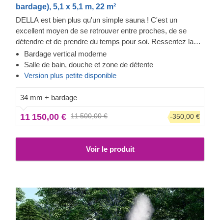
bardage), 5,1 x 5,1 m, 22 m²
DELLA est bien plus qu'un simple sauna ! C'est un
excellent moyen de se retrouver entre proches, de se
détendre et de prendre du temps pour soi. Ressentez la
chaleur dans cette structure moderne et regardez à travers
Bardage vertical moderne
les fenêtres allant presque du sol au plafond tout en
Salle de bain, douche et zone de détente
sentant le stress quitter votre corps. Les zones
Version plus petite disponible
supplémentaires vous permettront de vous nettoyer
facilement, tandis que le coin salon vous incitera à
34 mm + bardage
prolonger vos moments de détente. Le bardage ajoute une
11 150,00 €
11 500,00 €
-350,00 €
autre couche, qui contribue à la solidité et à l'isolation de la
construction, tout en créant un aspect élégant et propre.
Voir le produit