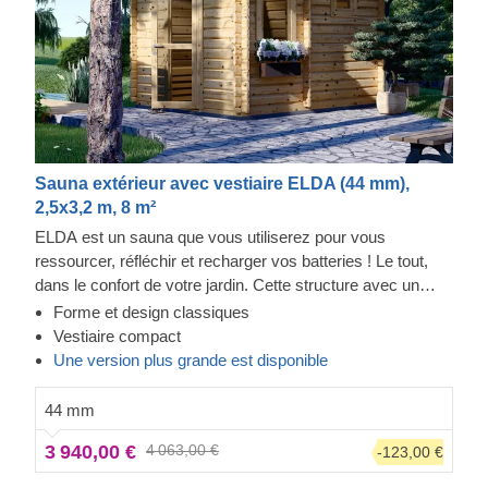
Sauna extérieur avec vestiaire ELDA (44 mm),
2,5x3,2 m, 8 m²
ELDA est un sauna que vous utiliserez pour vous
ressourcer, réfléchir et recharger vos batteries ! Le tout,
dans le confort de votre jardin. Cette structure avec un
beau toit à double pente est confortable et accueillante, et
Forme et design classiques
possède deux rangées de bancs parmi lesquels vous
Vestiaire compact
pouvez choisir. De plus, les fenêtres laisseront entrer la
Une version plus grande est disponible
lumière : préparez-vous à passer de bonnes journées !
44 mm
3 940,00 €
4 063,00 €
-123,00 €