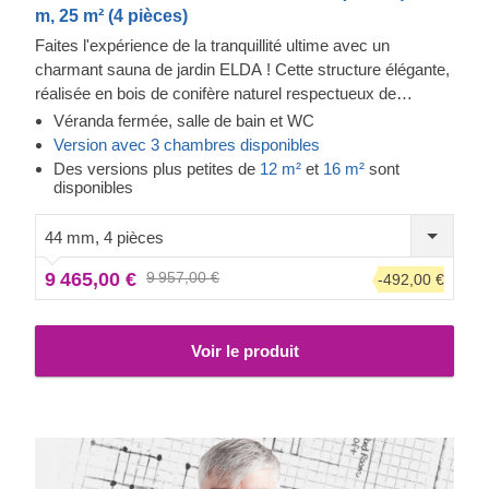
m, 25 m² (4 pièces)
Faites l'expérience de la tranquillité ultime avec un
charmant sauna de jardin ELDA ! Cette structure élégante,
réalisée en bois de conifère naturel respectueux de
l'environnement, vous offrira un lieu de détente agréable
Véranda fermée, salle de bain et WC
pour passer des moments de tranquilité seul, avec votre
Version avec 3 chambres disponibles
famille ou entre amis. Profitez des bienfaits de la chaleur et
Des versions plus petites de
12 m²
et
16 m²
sont
disponibles
de l'odeur naturelle des conifères pour votre corps et votre
esprit - à tout moment de la journée, dès que vous en avez
44 mm, 4 pièces
envie !
9 465,00 €
9 957,00 €
-492,00 €
Voir le produit