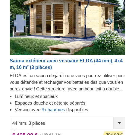
Sauna extérieur avec vestiaire ELDA (44 mm), 4x4
m, 16 m² (3 pièces)
ELDA est un sauna de jardin que vous pourrez utiliser pour
vous détendre et recharger vos batteries dès que vous en
aurez envie ! Cette structure, avec un beau toit à double
pente, est à la fois agréable et confortable. Elle compte 3
Lumineux et spacieux
rangées de bancs, un espace salle de bain et un espace
Espaces douche et détente séparés
de détente spacieux. Bien plus qu'un sauna, ce modèle
Version avec
4 chambres
disponibles
ELDA vous permettra de profiter de votre temps libre avec
style !
44 mm, 3 pièces
6 495,00 €
6 699,00 €
-204,00 €