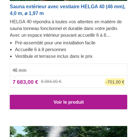
Sauna extérieur avec vestiaire HELGA 40 (46 mm),
4,0 m, ⌀ 1,97 m
HELGA 40 répondra à toutes vos attentes en matière de
sauna tonneau fonctionnel et durable dans votre jardin.
Avec un espace intérieur pouvant accueillir 6 à 8
personnes, il est particulièrement adapté à une famille
Pré-assemblé pour une installation facile
nombreuse ou au partage avec des amis. Construit en pin
Accueille 6 à 8 personnes
de 46 mm (ou en bois thermiquement modifié), il vous
Vestibule et terrasse inclus dans le prix
procurera de longues années de plaisir ! Ce modèle est
doté d'un petit vestibule de 1 m de long qui est inclus lors
46 mm
de la livraison. Si vous n'en avez pas besoin, faites-le nous
7 683,00 €
8 384,00 €
-701,00 €
savoir et nous l'enlèverons pour que la pièce principale soit
plus grande ! Le modèle est disponible avec un fond mi-
haut ou plein avec une fenêtre panoramique, pour une vue
Voir le produit
magnifique sur votre jardin.