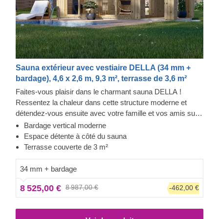
Sauna extérieur avec vestiaire DELLA (34 mm +
bardage), 4,6 x 2,6 m, 9,3 m², terrasse de 3,6 m²
Faites-vous plaisir dans le charmant sauna DELLA !
Ressentez la chaleur dans cette structure moderne et
détendez-vous ensuite avec votre famille et vos amis sur
la terrasse couverte. Le bardage ajoute une autre couche,
Bardage vertical moderne
qui contribue à la solidité et à l'isolation de la construction,
Espace détente à côté du sauna
tout en créant un aspect élégant et propre. L'espace
Terrasse couverte de 3 m²
détente peut également accueillir un coin salon avec une
vue imprenable sur le jardin.
34 mm + bardage
8 525,00 €
8 987,00 €
-462,00 €