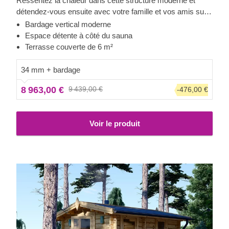
Ressentez la chaleur dans cette structure moderne et
détendez-vous ensuite avec votre famille et vos amis sur
la terrasse couverte. Le bardage ajoute une autre couche,
Bardage vertical moderne
qui contribue à la solidité et à l'isolation de la construction,
Espace détente à côté du sauna
tout en créant un aspect élégant et propre. L'espace
Terrasse couverte de 6 m²
détente peut également accueillir un coin salon avec une
vue imprenable sur le jardin.
34 mm + bardage
8 963,00 €
9 439,00 €
-476,00 €
Voir le produit