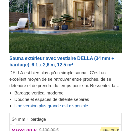
Sauna extérieur avec vestiaire DELLA (34 mm +
bardage), 6,1 x 2,6 m, 12.5 m²
DELLA est bien plus qu'un simple sauna ! C'est un
excellent moyen de se retrouver entre proches, de se
détendre et de prendre du temps pour soi. Ressentez la
chaleur dans cette structure moderne et regardez à travers
Bardage vertical moderne
les fenêtres allant presque du sol au plafond tout en
Douche et espaces de détente séparés
sentant le stress quitter votre corps. L'espace douche
Une version plus grande est disponible
vous permettra de vous nettoyer facilement, tandis que le
coin salon vous incitera à prolonger vos moments de
34 mm + bardage
détente. Le bardage ajoute une autre couche, qui contribue
8 634,00 €
9 100,00 €
-466,00 €
à la solidité et à l'isolation de la construction, tout en créant