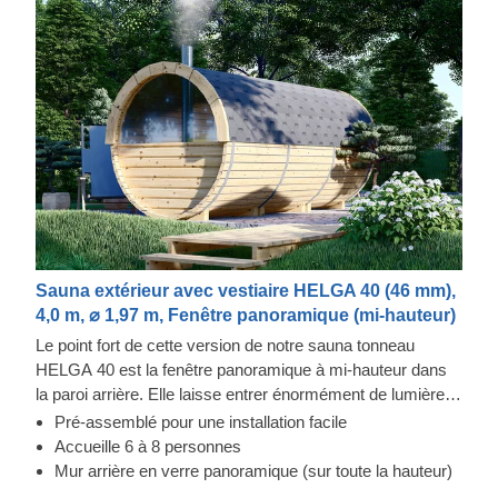
Sauna extérieur avec vestiaire HELGA 40 (46 mm),
4,0 m, ⌀ 1,97 m, Fenêtre panoramique (mi-hauteur)
Le point fort de cette version de notre sauna tonneau
HELGA 40 est la fenêtre panoramique à mi-hauteur dans
la paroi arrière. Elle laisse entrer énormément de lumière
naturelle à l'intérieur du tonneau et vous permet de profiter
Pré-assemblé pour une installation facile
d'une magnifique vue sur votre espace extérieur. De plus,
Accueille 6 à 8 personnes
ce sauna tonneau offre une grande pièce principale pour 6
Mur arrière en verre panoramique (sur toute la hauteur)
à 8 personnes, un vestibule et une petite terrasse à