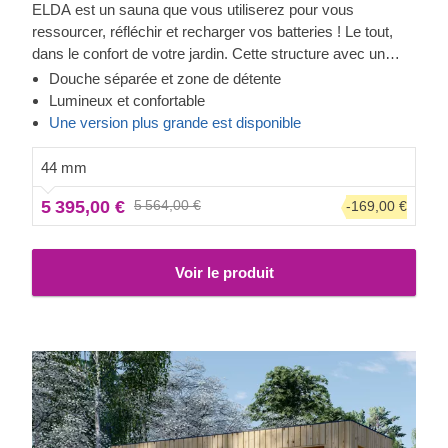
ELDA est un sauna que vous utiliserez pour vous
ressourcer, réfléchir et recharger vos batteries ! Le tout,
dans le confort de votre jardin. Cette structure avec un
beau toit à double pente est confortable et accueillante, et
Douche séparée et zone de détente
possède trois rangées de bancs parmi lesquels vous
Lumineux et confortable
pouvez choisir. N'oubliez pas les espaces pour la douche
Une version plus grande est disponible
et la zone de détente ! ELDA est bien plus qu'un sauna,
c'est un modèle polyvalent conçu pour passer votre temps
44 mm
libre comme bon vous semble !
5 395,00 €
5 564,00 €
-169,00 €
Voir le produit