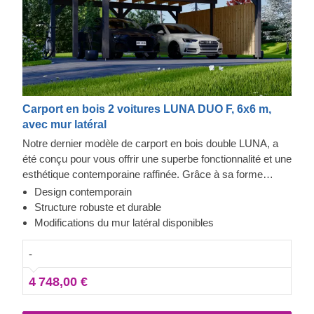
Carport en bois 2 voitures LUNA DUO F, 6x6 m,
avec mur latéral
Notre dernier modèle de carport en bois double LUNA, a
été conçu pour vous offrir une superbe fonctionnalité et une
esthétique contemporaine raffinée. Grâce à sa forme
moderne et élégante, son design sublime et toit plat
Design contemporain
contemporain, ce magnifique carport deviendra rapidement
Structure robuste et durable
un ajout précieux à votre espace extérieur. En plus, la
Modifications du mur latéral disponibles
possibilité de choisir le nombre de panneaux latéraux vous
permettra de mettre en place le modèle de carport
-
correspondant le mieux à vos besoins.
4 748,00 €