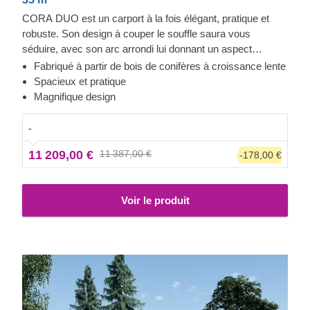
CORA DUO est un carport à la fois élégant, pratique et
robuste. Son design à couper le souffle saura vous
séduire, avec son arc arrondi lui donnant un aspect
moderne et sophistiqué. Vous pouvez être serein quand
Fabriqué à partir de bois de conifères à croissance lente
vous confiez vos voitures à CORA DUO. Ce carport
Spacieux et pratique
résistera aux fortes pluies et aux vents violents, et saura
Magnifique design
protéger efficacement vos voitures et vos objets de valeur.
En plus, sa taille est idéale pour faciliter le stationnement
-
tout en laissant beaucoup d'espace libre pour un accès
11 209,00 €
11 387,00 €
-178,00 €
facile et quelques rangements.
Voir le produit