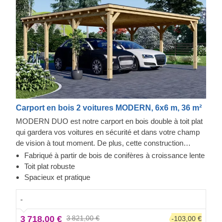
Carport en bois 2 voitures MODERN, 6x6 m, 36 m²
MODERN DUO est notre carport en bois double à toit plat
qui gardera vos voitures en sécurité et dans votre champ
de vision à tout moment. De plus, cette construction
robuste et spacieuse prodiguera à vos voitures la
Fabriqué à partir de bois de conifères à croissance lente
protection solide dont elles ont besoin. Que vous
Toit plat robuste
souhaitiez disposer d'une place de stationnement dédiée
Spacieux et pratique
ou d'un ajout élégant à votre jardin, un carport comme
MODERN DUO est une toujours bonne idée : il trouvera
-
sa place chez vous en un rien de temps. Maintenant, garer
3 718,00 €
3 821,00 €
-103,00 €
vos voitures sera rapide et pratique, et vous préparer à