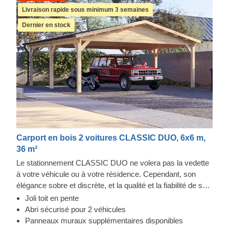
Livraison rapide sous minimum 3 semaines
Dernier en stock
Carport en bois 2 voitures CLASSIC DUO, 6x6 m,
36 m²
Le stationnement CLASSIC DUO ne volera pas la vedette
à votre véhicule ou à votre résidence. Cependant, son
élégance sobre et discrète, et la qualité et la fiabilité de sa
construction font toute la différence. Vous aurez un accès
Joli toit en pente
facile aux deux côtés de vos voitures pour l'entretien ou la
Abri sécurisé pour 2 véhicules
réparation, tout en conservant de l'espace pour du
Panneaux muraux supplémentaires disponibles