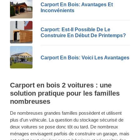
structure et le design de ce que vous regardez
Carport En Bois: Avantages Et
Inconvénients
mais que vous avez d'autres idées en tête,
allez-y. Nous sommes également toujours
disponibles pour une consultation au
Carport: Est-Il Possible De Le
0366320827
.
Construire En Début De Printemps?
Carport En Bois: Voici Les Avantages
Carport en bois 2 voitures : une
solution pratique pour les familles
nombreuses
De nombreuses grandes familles possèdent et utilisent
plus d'un véhicule. La question du stockage sécurisé de
deux voitures se pose donc tôt ou tard. De nombreux
ménages envisagent parfois de construire un garage, mais