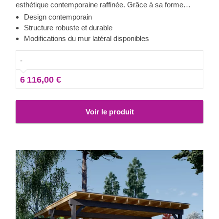
esthétique contemporaine raffinée. Grâce à sa forme
moderne et élégante, son design sublime et son toit
Design contemporain
traditionnel à double pente, ce magnifique carport
Structure robuste et durable
deviendra rapidement un ajout précieux à votre espace
Modifications du mur latéral disponibles
extérieur. En plus, la possibilité de choisir le nombre de
panneaux latéraux vous permettra de mettre en place le
-
modèle de carport correspondant le mieux à vos besoins.
6 116,00 €
Voir le produit