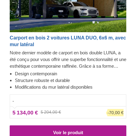
Carport en bois 2 voitures LUNA DUO, 6x6 m, avec
mur latéral
Notre dernier modèle de carport en bois double LUNA, a
été conçu pour vous offrir une superbe fonctionnalité et une
esthétique contemporaine raffinée. Grâce à sa forme
moderne et élégante, son design sublime et son toit
Design contemporain
traditionnel à double pente, ce magnifique carport
Structure robuste et durable
deviendra rapidement un ajout précieux à votre espace
Modifications du mur latéral disponibles
extérieur. En plus, la possibilité de choisir le nombre de
panneaux latéraux vous permettra de mettre en place le
-
modèle de carport correspondant le mieux à vos besoins.
5 134,00 €
5 204,00 €
-70,00 €
Voir le produit