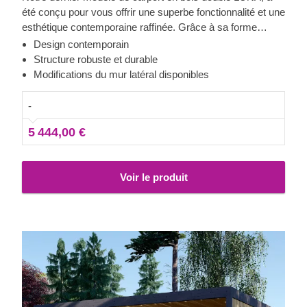
été conçu pour vous offrir une superbe fonctionnalité et une
esthétique contemporaine raffinée. Grâce à sa forme
moderne et élégante, son design sublime et toit plat
Design contemporain
contemporain, ce magnifique carport deviendra rapidement
Structure robuste et durable
un ajout précieux à votre espace extérieur. En plus, la
Modifications du mur latéral disponibles
possibilité de choisir le nombre de panneaux latéraux vous
permettra de mettre en place le modèle de carport
-
correspondant le mieux à vos besoins.
5 444,00 €
Voir le produit