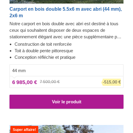
Carport en bois double 5.5x6 m avec abri (44 mm),
2x6 m
Notre carport en bois double avec abri est destiné à tous
ceux qui souhaitent disposer de deux espaces de
stationnement élégant avec une pièce supplémentaire pour
le rangement ou le repos. Vos voitures seront toujours à
Construction de toit renforcée
vos côtés, ce qui est très pratique si vous changez vos
Toit à double pente pittoresque
pneus ou si vous effectuez des travaux de réparation. Cet
Conception réfléchie et pratique
abri de voiture est un vrai bonheur : un look moderne,
beaucoup d'espace, et une solide protection pour vos
44 mm
voitures tout au long de la journée ou de la nuit. C'est un
6 985,00 €
7 500,00 €
-515,00 €
achat que vous ne regretterez pas.
Voir le produit
Super affaire!