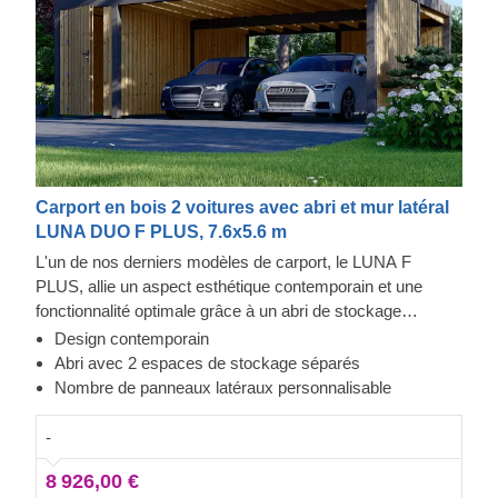
Carport en bois 2 voitures avec abri et mur latéral
LUNA DUO F PLUS, 7.6x5.6 m
L'un de nos derniers modèles de carport, le LUNA F
PLUS, allie un aspect esthétique contemporain et une
fonctionnalité optimale grâce à un abri de stockage
attenant divisé en deux zones, avec des entrées séparées
Design contemporain
sur les parties opposées. Ce carport spacieux avec deux
Abri avec 2 espaces de stockage séparés
parois latérales constitue un excellent abri pour vos
Nombre de panneaux latéraux personnalisable
véhicules, les protégeant efficacement des conditions
climatiques difficiles, de la lumière directe du soleil, du vent
-
ou de la pluie.
8 926,00 €