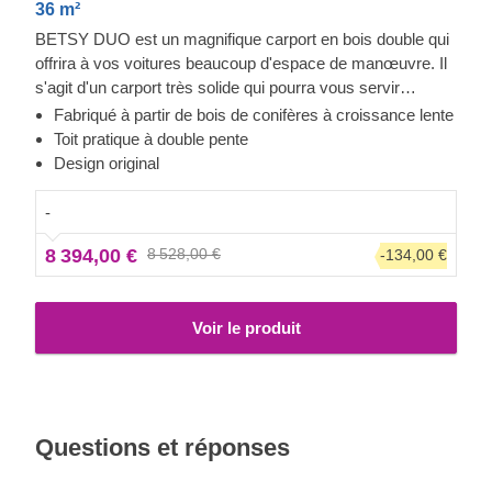
36 m²
BETSY DUO est un magnifique carport en bois double qui
offrira à vos voitures beaucoup d'espace de manœuvre. Il
s'agit d'un carport très solide qui pourra vous servir
pendant des années ! En effet, ce carport est fabriqué en
Fabriqué à partir de bois de conifères à croissance lente
bois de conifères à croissance lente, avec des planches à
Toit pratique à double pente
rainure et languette, et bénéficie d'une garantie de 5-10
Design original
ans. Il est grand temps de faire passer votre jardin au
niveau supérieur et de gagner un temps précieux le matin.
-
Une superbe affaire à ne surtout pas manquer !
8 394,00 €
8 528,00 €
-134,00 €
Voir le produit
Questions et réponses