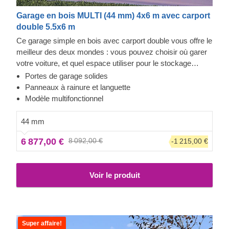
Garage en bois MULTI (44 mm) 4x6 m avec carport
double 5.5x6 m
Ce garage simple en bois avec carport double vous offre le
meilleur des deux mondes : vous pouvez choisir où garer
votre voiture, et quel espace utiliser pour le stockage
d'objets ou d'autres véhicules. Désormais, vous n'aurez
Portes de garage solides
plus à choisir. Profitez du luxe d'avoir un espace de
Panneaux à rainure et languette
stockage sécurisé pour votre véhicule, vous pourriez
Modèle multifonctionnel
même utiliser l'espace supplémentaire pour un petit atelier
! Avec MULTI, vous pouvez vraiment tout faire, qu'il
44 mm
s'agisse d'acheter une voiture supplémentaire, d'aménager
6 877,00 €
8 092,00 €
-1 215,00 €
un salon à l'ancienne dans votre garage, ou d'installer des
étagères avec vos romans préférés.
Voir le produit
Super affaire!