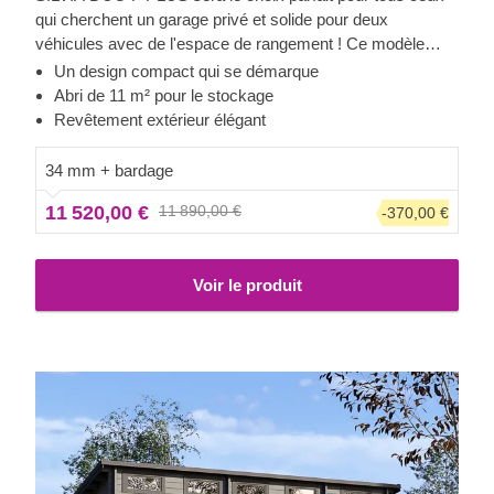
qui cherchent un garage privé et solide pour deux
véhicules avec de l'espace de rangement ! Ce modèle
offre deux pièces avec des entrées séparées : une place
Un design compact qui se démarque
de parking de 32 m² et un abri de 11 m² juste à côté. Le
Abri de 11 m² pour le stockage
design élégant et discret fera facilement ressortir le
Revêtement extérieur élégant
meilleur de votre jardin. Rendez votre quotidien un peu plus
joyeux avec SILVIA DUO F PLUS !
34 mm + bardage
11 520,00 €
11 890,00 €
-370,00 €
Voir le produit