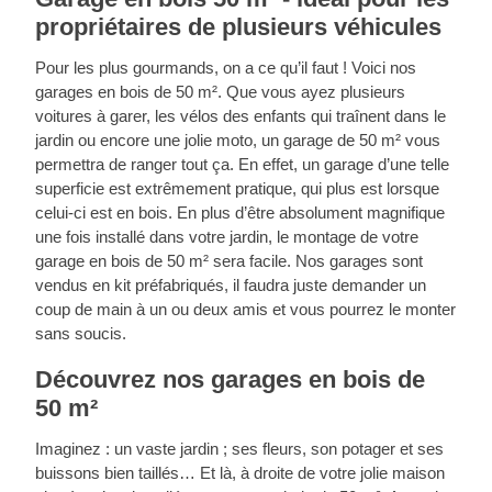
garantie dépend de la taille de chaque bâtiment
Appelez-nous au
0366320827
et nous nous
propriétaires de plusieurs véhicules
et de son type de construction, et elle
mettrons au travail !
s'appliquera pendant toute la période si le
Pour les plus gourmands, on a ce qu’il faut ! Voici nos
produit est entretenu et si toutes les conditions
garages en bois de 50 m². Que vous ayez plusieurs
de garantie sont respectées. Pour en connaître
voitures à garer, les vélos des enfants qui traînent dans le
les détails, visitez notre page sur la
garantie
.
jardin ou encore une jolie moto, un garage de 50 m² vous
permettra de ranger tout ça. En effet, un garage d’une telle
superficie est extrêmement pratique, qui plus est lorsque
celui-ci est en bois. En plus d’être absolument magnifique
une fois installé dans votre jardin, le montage de votre
garage en bois de 50 m² sera facile. Nos garages sont
vendus en kit préfabriqués, il faudra juste demander un
coup de main à un ou deux amis et vous pourrez le monter
sans soucis.
Découvrez nos garages en bois de
50 m²
Imaginez : un vaste jardin ; ses fleurs, son potager et ses
buissons bien taillés… Et là, à droite de votre jolie maison