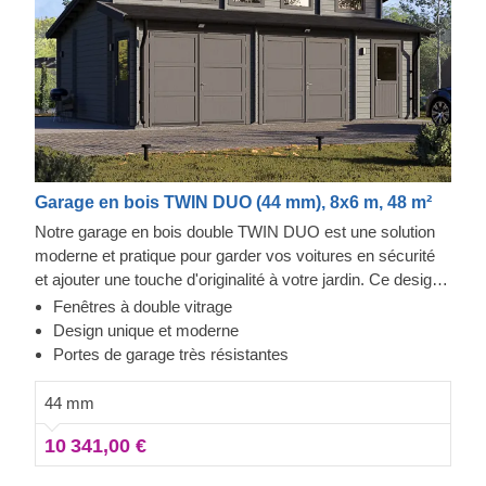
Garage en bois TWIN DUO (44 mm), 8x6 m, 48 m²
Notre garage en bois double TWIN DUO est une solution
moderne et pratique pour garder vos voitures en sécurité
et ajouter une touche d'originalité à votre jardin. Ce design
distinctif comporte de nombreuses fenêtres pour une
Fenêtres à double vitrage
meilleure luminosité, des entrées séparées pour vous et
Design unique et moderne
vos véhicules, et des portes résistantes pour une sécurité
Portes de garage très résistantes
accrue. Ce garage peut vraiment être votre forteresse !
Vos outils de jardinage, vos meubles et tous vos
44 mm
bricolages seront tous stockés en toute sécurité pour que
10 341,00 €
vous puissiez y revenir à tout moment. TWIN DUO est
bien plus qu'une simple place de parking !