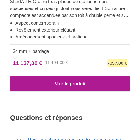
SILVIA TRIO offre trois places de stationnement
spacieuses et un design dont vous serez fier ! Son allure
compacte est accentuée par son toit à double pente et ses
lignes fluides et épurées. L'aménagement intérieur offre 49
Aspect contemporain
m² d'espace pour garer confortablement vos véhicules, en
Revêtement extérieur élégant
sachant que vous les laissez en sécurité et protégés des
Aménagement spacieux et pratique
éléments. Joignez l'utile à l'agréable avec SILVIA TRIO !
34 mm + bardage
11 137,00 €
11 494,00 €
-357,00 €
Voir le produit
Questions et réponses
Puis-je utiliser un garage de jardin comme