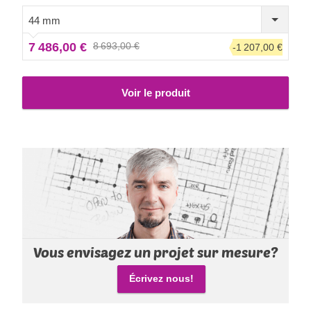
montrer votre toute nouvelle construction en bois à vos
invités. CLASSIC DUO est un petit bijou qui apporte de
44 mm
grands avantages !
7 486,00 €
8 693,00 €
-1 207,00 €
Voir le produit
Vous envisagez un projet sur mesure?
Écrivez nous!