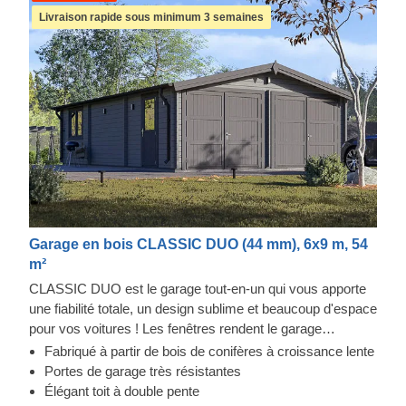
Livraison rapide sous minimum 3 semaines
Garage en bois CLASSIC DUO (44 mm), 6x9 m, 54
m²
CLASSIC DUO est le garage tout-en-un qui vous apporte
une fiabilité totale, un design sublime et beaucoup d'espace
pour vos voitures ! Les fenêtres rendent le garage
lumineux et accueillant, et la construction robuste assure la
Fabriqué à partir de bois de conifères à croissance lente
sécurité de vos voitures. Préparez-vous à faire moins
Portes de garage très résistantes
d'allers-retours à la station de lavage et à être fier de
Élégant toit à double pente