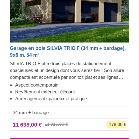
Garage en bois SILVIA TRIO F (34 mm + bardage),
9x6 m, 54 m²
SILVIA TRIO F offre trois places de stationnement
spacieuses et un design dont vous serez fier ! Son allure
compacte est accentuée par son toit plat et ses lignes
fluides et épurées. L'aménagement intérieur offre 49 m²
Aspect contemporain
d'espace pour garer confortablement vos véhicules, en
Revêtement extérieur élégant
sachant que vous les laissez en sécurité et protégés des
Aménagement spacieux et pratique
éléments. Joignez l'utile à l'agréable avec SILVIA TRIO F !
34 mm + bardage
11 638,00 €
11 816,00 €
-178,00 €