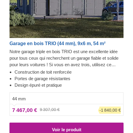
Garage en bois TRIO (44 mm), 9x6 m, 54 m²
Notre garage triple en bois TRIO est une excellente idée
pour tous ceux qui recherchent un garage fiable et solide
pour leurs voitures ! Si vous en avez trois, utilisez ce
garage pour mettre vos véhicules à l'abri du vent et de la
Construction de toit renforcée
neige. Si vous en cherchez un troisième, laissez ce garage
Portes de garage résistantes
vous inspirer ! Une construction solide assurée par des
Design épuré et pratique
planches à rainure et languette, un look élégant et
moderne, et des portes de garage très résistantes font de
44 mm
TRIO un achat précieux. L'aspect pratique ne doit pas non
7 467,00 €
9 307,00 €
-1 840,00 €
plus être négligé : les portes doubles offrent un espace de
manœuvre supplémentaire et les fenêtres assurent un
éclairage naturel. Que demandez de plus ?
Voir le produit