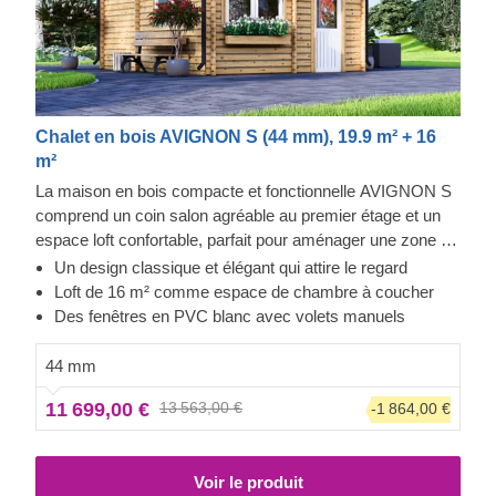
Chalet en bois AVIGNON S (44 mm), 19.9 m² + 16
m²
La maison en bois compacte et fonctionnelle AVIGNON S
comprend un coin salon agréable au premier étage et un
espace loft confortable, parfait pour aménager une zone de
repos au deuxième étage. Si vous êtes à la recherche
Un design classique et élégant qui attire le regard
d'une maison en bois très fonctionnelle et économique, ce
Loft de 16 m² comme espace de chambre à coucher
modèle est peut-être celui qu'il vous faut.
Ce modèle est
Des fenêtres en PVC blanc avec volets manuels
équipé de fenêtres en PVC blanc avec volets manuels
blancs, inclus dans le prix.
44 mm
11 699,00 €
13 563,00 €
-1 864,00 €
Voir le produit