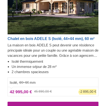
Chalet en bois ADELE S (Isolé, 44+44 mm), 60 m²
La maison en bois ADELE S peut devenir une résidence
principale idéale pour un couple ou une agréable maison de
vacances pour une petite famille. Grâce à son agencement
particulièrement fonctionnel, avec deux chambres d'un
Isolé thermiquement
côté et un vaste séjour avec cuisine ouverte de l'autre,
Un immense séjour de 28 m²
ADELE S représente parfaitement l'alliance entre
2 chambres spacieuses
l'esthétique traditionnelle des maisons en bois et un confort
exceptionnel. Veuillez noter que la maison est livrée en kit,
Isolé, 44+44 mm
sans peinture. Nous proposons la peinture en option.
42 995,00 €
45 890,00 €
-2 895,00 €
Comme vous pouvez le constater, la façade est tout
simplement magnifique en blanc !
Veuillez noter que
l'apparence de ce modèle spécifique peut varier de