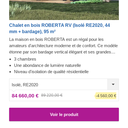
Chalet en bois ROBERTA RV (Isolé RE2020, 44
mm + bardage), 95 m²
La maison en bois ROBERTA est un régal pour les
amateurs d'architecture moderne et de confort. Ce modèle
étonne par son bardage vertical élégant et ses grandes
fenêtres, mais c'est ce qu'il y a à l'intérieur qui compte : un
3 chambres
salon spacieux, et une salle de bain pour chaque chambre
Une abondance de lumière naturelle
! Cette disposition est idéale pour les familles avec des
Niveau d'isolation de qualité résidentielle
enfants et pour les personnes âgées, qui auraient des
difficultés avec un escalier à monter chaque jour.
Isolé, RE2020
Appréciez le design créatif de ROBERTA et laissez-vous
84 660,00 €
89 220,00 €
-4 560,00 €
tenter par son luxe !
Voir le produit