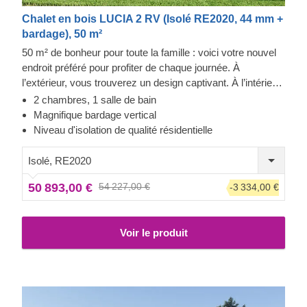
Chalet en bois LUCIA 2 RV (Isolé RE2020, 44 mm +
bardage), 50 m²
50 m² de bonheur pour toute la famille : voici votre nouvel
endroit préféré pour profiter de chaque journée. À
l’extérieur, vous trouverez un design captivant. À l’intérieur,
vous découvrirez un espace parfaitement agencé, offrant
2 chambres, 1 salle de bain
une cuisine ouverte propice à la créativité, un salon
Magnifique bardage vertical
douillet, 2 chambres spacieuses pouvant accueillir un lit
Niveau d'isolation de qualité résidentielle
king-size, et bien plus encore. Explorez cette structure par
vous-même : vivre dans LUCIA II vous ouvrira
Isolé, RE2020
d'innombrables possibilités ! Pour votre plus grand confort,
50 893,00 €
54 227,00 €
-3 334,00 €
une version isolée de ce modèle est également disponible.
Voir le produit