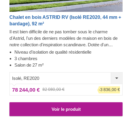
Chalet en bois ASTRID RV (Isolé RE2020, 44 mm +
bardage), 92 m²
Il est bien difficile de ne pas tomber sous le charme
d'Astrid, l'un des derniers modèles de maison en bois de
notre collection d'inspiration scandinave. Dotée d'un
bardage vertical moderne, d'un toit à double pente élégant
Niveau d'isolation de qualité résidentielle
et de nombreuses grandes fenêtres et portes, cette
3 chambres
maison en bois spacieuse est l'un des plus grands
Salon de 27 m²
modèles de notre gamme. Son aménagement intérieur
efficace et sa structure à deux étages vous permettront de
Isolé, RE2020
consacrer l'intégralité du deuxième étage à un espace de
78 244,00 €
82 080,00 €
-3 836,00 €
détente.
Voir le produit