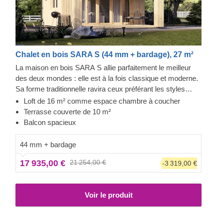
Chalet en bois SARA S (44 mm + bardage), 27 m²
La maison en bois SARA S allie parfaitement le meilleur
des deux mondes : elle est à la fois classique et moderne.
Sa forme traditionnelle ravira ceux préférant les styles
intemporels, tandis que ses grandes fenêtres entourant la
Loft de 16 m² comme espace chambre à coucher
maison et son beau bardage ajouteront instantanément
Terrasse couverte de 10 m²
une touche de modernité. D'apparence compacte, la
Balcon spacieux
maison en bois SARA S est un véritable bijou si vous
cherchez une résidence en solo ou un lieu de séjour pour
44 mm + bardage
un couple. Elle dispose de toutes les commodités
17 935,00 €
21 254,00 €
-3 319,00 €
nécessaires, tout en conservant une ambiance
architecturale minimaliste : un espace loft pour se reposer
confortablement, un salon, un espace cuisine compact et
Voir le produit
une salle de bain.