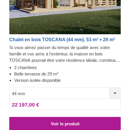
Chalet en bois TOSCANA (44 mm), 53 m² + 29 m²
Si vous aimez passer du temps de qualité avec votre
famille et vos amis à l'extérieur, la maison en bois
TOSCANA pourrait être votre résidence idéale, combinant
un aménagement intérieur spacieux et une magnifique
2 chambres
terrasse entourant la maison. Ce modèle est très apprécié
Belle terrasse de 29 m²
par ceux qui apprécient l'esthétique intemporelle du bois et
Version isolée disponible
le confort.TOSCANA pourrait accueillir confortablement
une famille nombreuse et vous permettre de recevoir des
44 mm
invités quand bon vous semble. Pour votre plus grand
22 197,00 €
confort, une version isolée de ce modèle est également
disponible.
Voir le produit