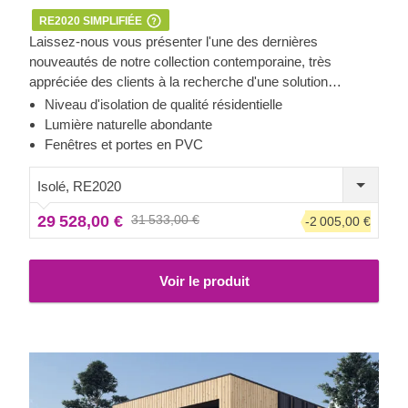
RE2020 SIMPLIFIÉE
Laissez-nous vous présenter l'une des dernières
nouveautés de notre collection contemporaine, très
appréciée des clients à la recherche d'une solution
moderne et fonctionnelle pour leur espace jardin.
Niveau d'isolation de qualité résidentielle
Découvrez une charmante et spacieuse maison en bois de
Lumière naturelle abondante
41,5 m², offrant des possibilités infinies pour vos activités
Fenêtres et portes en PVC
de loisirs ou se transformant en un espace de vie
secondaire confortable.
Isolé, RE2020
29 528,00 €
31 533,00 €
-2 005,00 €
Voir le produit