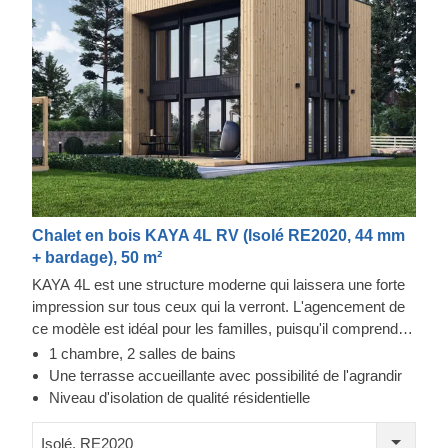
Chalet en bois KAYA 4L RV (Isolé RE2020, 44 mm
+ bardage), 50 m²
KAYA 4L est une structure moderne qui laissera une forte
impression sur tous ceux qui la verront. L'agencement de
ce modèle est idéal pour les familles, puisqu'il comprend
un vaste salon de 20 m², 2 salles de bains et une chambre
1 chambre, 2 salles de bains
à l'étage. Vous trouverez également une pièce pouvant
Une terrasse accueillante avec possibilité de l'agrandir
être transformée en espace de travail ou en chambre
Niveau d'isolation de qualité résidentielle
supplémentaire. Ses grandes fenêtres vous permettront de
profiter des journées ensoleillées, et vous pourrez
Isolé, RE2020