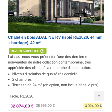
Chalet en bois ADALINE RV (Isolé RE2020, 44 mm
+ bardage), 42 m²
RE2020 SIMPLIFIÉE
Laissez-nous vous présenter l'une des dernières
nouveautés de notre collection contemporaine, très
appréciée des clients à la recherche d'une solution
moderne et fonctionnelle pour leur espace jardin.
Niveau d'isolation de qualité résidentielle
Découvrez une charmante et spacieuse maison en bois de
2 chambres
41,5 m², offrant des possibilités infinies pour vos activités
Terrasse de 24 m² (en option, non inclus dans le prix)
de loisirs ou se transformant en un espace de vie
secondaire confortable.
Isolé, RE2020
32 874,00 €
35 898,00 €
-3 024,00 €