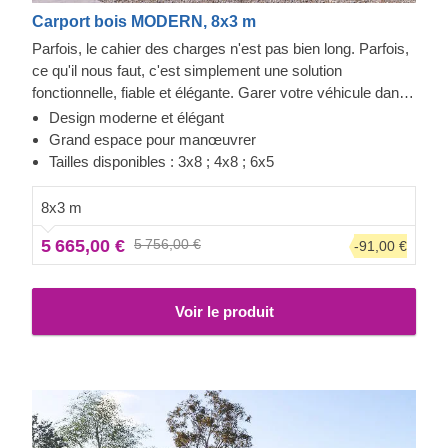
Carport bois MODERN, 8x3 m
Parfois, le cahier des charges n'est pas bien long. Parfois,
ce qu'il nous faut, c'est simplement une solution
fonctionnelle, fiable et élégante. Garer votre véhicule dans
cette structure peut se faire tous les jours, grâce à ce
Design moderne et élégant
parking couvert avec stockage. Fabriqué en bois de
Grand espace pour manœuvrer
conifère à croissance lente, le MODERN offre une
Tailles disponibles : 3x8 ; 4x8 ; 6x5
expérience de stationnement rapide, avec une porte juste à
côté de la voiture donnant sur un espace de stockage. Ces
8x3 m
5m² supplémentaires peuvent être d'une aide précieuse
5 665,00 €
5 756,00 €
-91,00 €
pour ranger pneus de rechanges, outils ou vélos. Une offre
deux-en-un, mais assurez-vous de considérer également
notre autres tailles !
Voir le produit