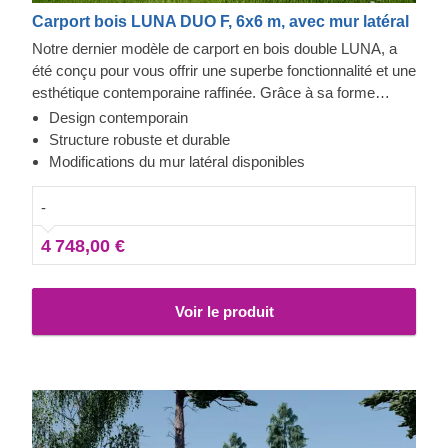
Carport bois LUNA DUO F, 6x6 m, avec mur latéral
Notre dernier modèle de carport en bois double LUNA, a
été conçu pour vous offrir une superbe fonctionnalité et une
esthétique contemporaine raffinée. Grâce à sa forme
moderne et élégante, son design sublime et toit plat
Design contemporain
contemporain, ce magnifique carport deviendra rapidement
Structure robuste et durable
un ajout précieux à votre espace extérieur. En plus, la
Modifications du mur latéral disponibles
possibilité de choisir le nombre de panneaux latéraux vous
permettra de mettre en place le modèle de carport
-
correspondant le mieux à vos besoins.
4 748,00 €
Voir le produit