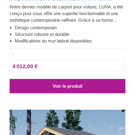
Notre dernier modèle de carport pour voiture, LUNA, a été
conçu pour vous offrir une superbe fonctionnalité et une
esthétique contemporaine raffinée. Grâce à sa forme
moderne et élégante, son design sublime et son toit
Design contemporain
traditionnel à double pente, ce magnifique carport
Structure robuste et durable
deviendra rapidement un ajout précieux à votre espace
Modifications du mur latéral disponibles
extérieur. En plus, la possibilité de choisir le nombre de
panneaux latéraux vous permettra de mettre en place le
-
modèle de carport correspondant le mieux à vos besoins.
4 012,00 €
Voir le produit