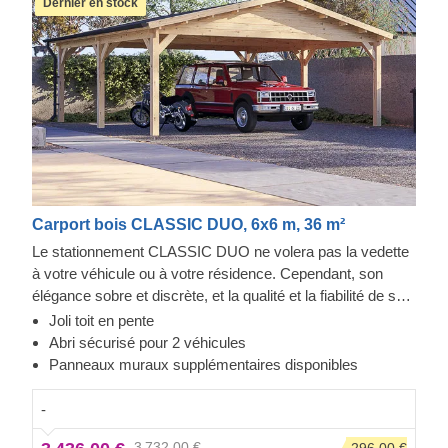
Dernier en stock
Carport bois CLASSIC DUO, 6x6 m, 36 m²
Le stationnement CLASSIC DUO ne volera pas la vedette
à votre véhicule ou à votre résidence. Cependant, son
élégance sobre et discrète, et la qualité et la fiabilité de sa
construction font toute la différence. Vous aurez un accès
Joli toit en pente
facile aux deux côtés de vos voitures pour l'entretien ou la
Abri sécurisé pour 2 véhicules
réparation, tout en conservant de l'espace pour du
Panneaux muraux supplémentaires disponibles
stockage. Un projet rapide qui vous apportera une sérénité,
dès l'assemblage terminé. Les options en extra incluent
-
des panneaux muraux additionnel, pour fermer un ou deux
3 732,00 €