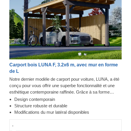
Carport bois LUNA F, 3.2x6 m, avec mur en forme
de L
Notre dernier modèle de carport pour voiture, LUNA, a été
conçu pour vous offrir une superbe fonctionnalité et une
esthétique contemporaine raffinée. Grâce à sa forme
moderne et élégante, son design sublime et toit plat
Design contemporain
contemporain, ce magnifique carport deviendra rapidement
Structure robuste et durable
un ajout précieux à votre espace extérieur. En plus, la
Modifications du mur latéral disponibles
possibilité de choisir le nombre de panneaux latéraux vous
permettra de mettre en place le modèle de carport
-
correspondant le mieux à vos besoins.