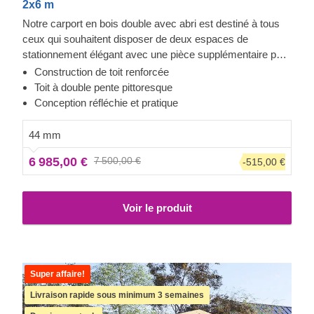
2x6 m
Notre carport en bois double avec abri est destiné à tous
ceux qui souhaitent disposer de deux espaces de
stationnement élégant avec une pièce supplémentaire pour
le rangement ou le repos. Vos voitures seront toujours à
Construction de toit renforcée
vos côtés, ce qui est très pratique si vous changez vos
Toit à double pente pittoresque
pneus ou si vous effectuez des travaux de réparation. Cet
Conception réfléchie et pratique
abri de voiture est un vrai bonheur : un look moderne,
beaucoup d'espace, et une solide protection pour vos
44 mm
voitures tout au long de la journée ou de la nuit. C'est un
6 985,00 €
7 500,00 €
-515,00 €
achat que vous ne regretterez pas.
Voir le produit
Super affaire!
Livraison rapide sous minimum 3 semaines