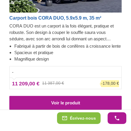
Carport bois CORA DUO, 5.9x5.9 m, 35 m²
CORA DUO est un carport à la fois élégant, pratique et
robuste. Son design à couper le souffle saura vous
séduire, avec son arc arrondi lui donnant un aspect
moderne et sophistiqué. Vous pouvez être serein quand
Fabriqué à partir de bois de conifères à croissance lente
vous confiez vos voitures à CORA DUO. Ce carport
Spacieux et pratique
résistera aux fortes pluies et aux vents violents, et saura
Magnifique design
protéger efficacement vos voitures et vos objets de valeur.
En plus, sa taille est idéale pour faciliter le stationnement
-
tout en laissant beaucoup d'espace libre pour un accès
11 209,00 €
11 387,00 €
-178,00 €
facile et quelques rangements.
Voir le produit
Écrivez-nous