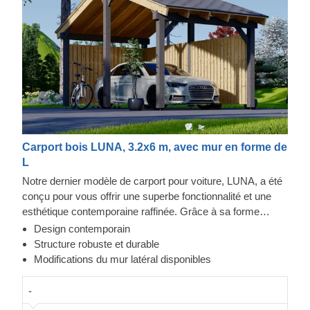
Carport bois LUNA, 3.2x6 m, avec mur en forme de
L
Notre dernier modèle de carport pour voiture, LUNA, a été
conçu pour vous offrir une superbe fonctionnalité et une
esthétique contemporaine raffinée. Grâce à sa forme
moderne et élégante, son design sublime et son toit
Design contemporain
traditionnel à double pente, ce magnifique carport
Structure robuste et durable
deviendra rapidement un ajout précieux à votre espace
Modifications du mur latéral disponibles
extérieur. En plus, la possibilité de choisir le nombre de
panneaux latéraux vous permettra de mettre en place le
-
modèle de carport correspondant le mieux à vos besoins.