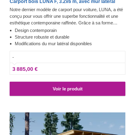
Carport bois LUNA F, 3.2x6 m, avec mur latéral
Notre dernier modèle de carport pour voiture, LUNA, a été
conçu pour vous offrir une superbe fonctionnalité et une
esthétique contemporaine raffinée. Grâce à sa forme
moderne et élégante, son design sublime et toit plat
Design contemporain
contemporain, ce magnifique carport deviendra rapidement
Structure robuste et durable
un ajout précieux à votre espace extérieur. En plus, la
Modifications du mur latéral disponibles
possibilité de choisir le nombre de panneaux latéraux vous
permettra de mettre en place le modèle de carport
-
correspondant le mieux à vos besoins.
3 885,00 €
Voir le produit