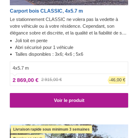
Carport bois CLASSIC, 4x5.7 m
Le stationnement CLASSIC ne volera pas la vedette à
votre véhicule ou à votre résidence. Cependant, son
élégance sobre et discrète, et la qualité et la fiabilité de sa
construction font toute la différence. Vous aurez un accès
Joli toit en pente
facile aux deux côtés de votre voiture pour l'entretien ou la
Abri sécurisé pour 1 véhicule
réparation, tout en conservant de l'espace pour du
Tailles disponibles : 3x6; 4x6 ; 5x6
stockage. Un projet rapide qui vous apportera une sérénité,
dès l'assemblage terminé. Les options en extra incluent
4x5.7 m
des panneaux muraux additionnel, pour fermer un ou deux
2 869,00 €
2 915,00 €
-46,00 €
côtés du stationnement, pour une protection renforcée face
aux intempéries. On ne sait jamais !
Voir le produit
Livraison rapide sous minimum 3 semaines