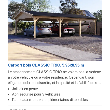
Carport bois CLASSIC TRIO, 5.95x8.95 m
Le stationnement CLASSIC TRIO ne volera pas la vedette
à votre véhicule ou à votre résidence. Cependant, son
élégance sobre et discrète, et la qualité et la fiabilité de sa
construction font toute la différence. Vous aurez un accès
Joli toit en pente
facile aux deux côtés de vos voitures pour l'entretien ou la
Abri sécurisé pour 3 véhicules
réparation, tout en conservant de l'espace pour du
Panneaux muraux supplémentaires disponibles
stockage. Un projet rapide qui vous apportera une sérénité,
dès l'assemblage terminé. Les options en extra incluent