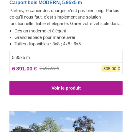
Carport bois MODERN, 5.95x5 m
Parfois, le cahier des charges n'est pas bien long. Parfois,
ce qu'il nous faut, c'est simplement une solution
fonctionnelle, fiable et élégante. Garer votre véhicule dans
cette structure peut se faire tous les jours, grâce à ce
Design moderne et élégant
parking couvert avec stockage. Fabriqué en bois de
Grand espace pour manœuvrer
conifère à croissance lente, le MODERN offre une
Tailles disponibles : 3x8 ; 4x8 ; 6x5
expérience de stationnement rapide. Ces espaces
supplémentaires peuvent être d'une aide précieuse pour
5.95x5 m
ranger pneus de rechanges, outils ou vélos. Une offre
6 891,00 €
7 196,00 €
-305,00 €
deux-en-un, mais assurez-vous de considérer également
notre autres tailles !
Voir le produit