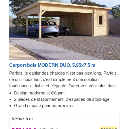
Carport bois MODERN DUO, 5.95x7.5 m
Parfois, le cahier des charges n'est pas bien long. Parfois,
ce qu'il nous faut, c'est simplement une solution
fonctionnelle, fiable et élégante. Garer vos véhicules dans
cette structure peut se faire tous les jours, grâce à ce
Design moderne et élégant
double parking couvert avec stockage. Fabriqué en bois de
2 places de stationnement, 2 espaces de stockage
conifère à croissance lente, le MODERN DUO offre une
Grand espace pour manœuvrer
expérience de stationnement rapide, avec une porte juste à
côté de la voiture donnant sur deux espaces de stockage.
5.95x7.5 m
Ces espaces supplémentaires peuvent être d'une aide