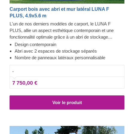
Carport bois avec abri et mur latéral LUNA F
PLUS, 4.9x5.6 m
L'un de nos derniers modèles de carport, le LUNA F
PLUS, allie un aspect esthétique contemporain et une
fonctionnalité optimale grâce à un abri de stockage
attenant divisé en deux zones, avec des entrées séparées
Design contemporain
sur les parties opposées. Ce carport spacieux avec deux
Abri avec 2 espaces de stockage séparés
parois latérales constitue un excellent abri pour votre
Nombre de panneaux latéraux personnalisable
véhicule, le protégeant efficacement des conditions
climatiques difficiles, de la lumière directe du soleil, du vent
-
ou de la pluie.
7 750,00 €
Voir le produit