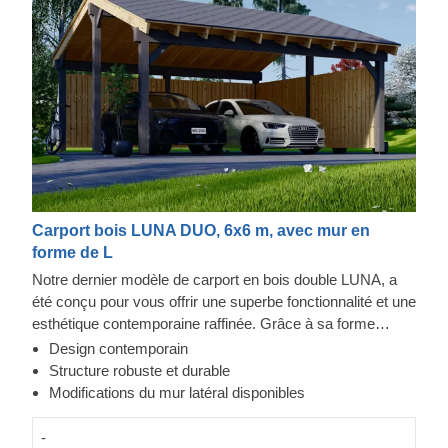
Carport bois LUNA DUO, 6x6 m, avec mur en
forme de L
Notre dernier modèle de carport en bois double LUNA, a
été conçu pour vous offrir une superbe fonctionnalité et une
esthétique contemporaine raffinée. Grâce à sa forme
moderne et élégante, son design sublime et son toit
Design contemporain
traditionnel à double pente, ce magnifique carport
Structure robuste et durable
deviendra rapidement un ajout précieux à votre espace
Modifications du mur latéral disponibles
extérieur. En plus, la possibilité de choisir le nombre de
panneaux latéraux vous permettra de mettre en place le
-