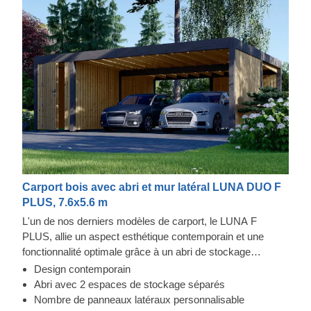
Carport bois avec abri et mur latéral LUNA DUO F
PLUS, 7.6x5.6 m
L'un de nos derniers modèles de carport, le LUNA F
PLUS, allie un aspect esthétique contemporain et une
fonctionnalité optimale grâce à un abri de stockage
attenant divisé en deux zones, avec des entrées séparées
Design contemporain
sur les parties opposées. Ce carport spacieux avec deux
Abri avec 2 espaces de stockage séparés
parois latérales constitue un excellent abri pour vos
Nombre de panneaux latéraux personnalisable