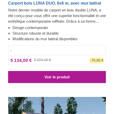
Carport bois LUNA DUO, 6x6 m, avec mur latéral
Notre dernier modèle de carport en bois double LUNA, a
été conçu pour vous offrir une superbe fonctionnalité et une
esthétique contemporaine raffinée. Grâce à sa forme
moderne et élégante, son design sublime et son toit
Design contemporain
traditionnel à double pente, ce magnifique carport
Structure robuste et durable
deviendra rapidement un ajout précieux à votre espace
Modifications du mur latéral disponibles
extérieur. En plus, la possibilité de choisir le nombre de
panneaux latéraux vous permettra de mettre en place le
-
modèle de carport correspondant le mieux à vos besoins.
5 134,00 €
5 204,00 €
-70,00 €
Voir le produit