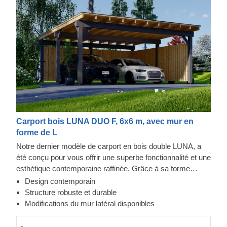
Carport bois LUNA DUO F, 6x6 m, avec mur en
forme de L
Notre dernier modèle de carport en bois double LUNA, a
été conçu pour vous offrir une superbe fonctionnalité et une
esthétique contemporaine raffinée. Grâce à sa forme
moderne et élégante, son design sublime et toit plat
Design contemporain
contemporain, ce magnifique carport deviendra rapidement
Structure robuste et durable
un ajout précieux à votre espace extérieur. En plus, la
Modifications du mur latéral disponibles
possibilité de choisir le nombre de panneaux latéraux vous
permettra de mettre en place le modèle de carport
-