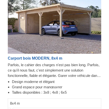
Carport bois MODERN, 8x4 m
Parfois, le cahier des charges n'est pas bien long. Parfois,
ce qu'il nous faut, c'est simplement une solution
fonctionnelle, fiable et élégante. Garer votre véhicule dans
cette structure peut se faire tous les jours, grâce à ce
Design moderne et élégant
parking couvert avec stockage. Fabriqué en bois de
Grand espace pour manœuvrer
conifère à croissance lente, le MODERN offre une
Tailles disponibles : 3x8 ; 4x8 ; 6x5
expérience de stationnement rapide, avec une porte juste à
côté de la voiture donnant sur un espace de stockage. Ces
8x4 m
7m² supplémentaires peuvent être d'une aide précieuse