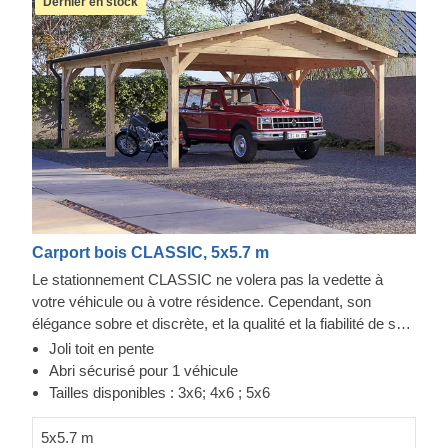
Dernier en stock
Carport bois CLASSIC, 5x5.7 m
Le stationnement CLASSIC ne volera pas la vedette à
votre véhicule ou à votre résidence. Cependant, son
élégance sobre et discrète, et la qualité et la fiabilité de sa
construction font toute la différence. Vous aurez un accès
Joli toit en pente
facile aux deux côtés de votre voiture pour l'entretien ou la
Abri sécurisé pour 1 véhicule
réparation, tout en conservant de l'espace pour du
Tailles disponibles : 3x6; 4x6 ; 5x6
stockage. Un projet rapide qui vous apportera une sérénité,
dès l'assemblage terminé. Les options en extra incluent
5x5.7 m