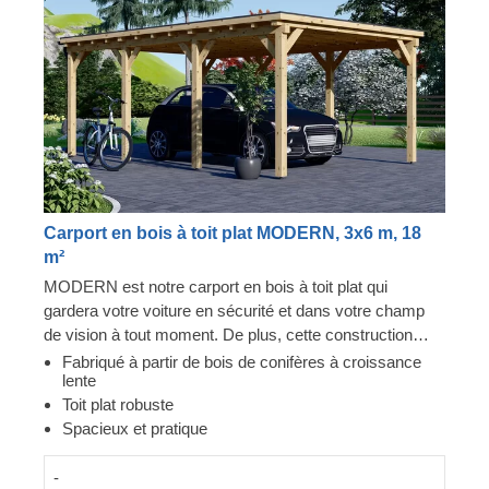
Carport en bois à toit plat MODERN, 3x6 m, 18
m²
MODERN est notre carport en bois à toit plat qui
gardera votre voiture en sécurité et dans votre champ
de vision à tout moment. De plus, cette construction
robuste et spacieuse prodiguera à votre voiture la
Fabriqué à partir de bois de conifères à croissance
lente
protection solide dont elle a besoin. Que vous souhaitiez
Toit plat robuste
disposer d'une place de stationnement dédiée ou d'un
Spacieux et pratique
ajout élégant à votre jardin, un carport comme
MODERN est une toujours bonne idée : il trouvera sa
-
place chez vous en un rien de temps. Maintenant, garer