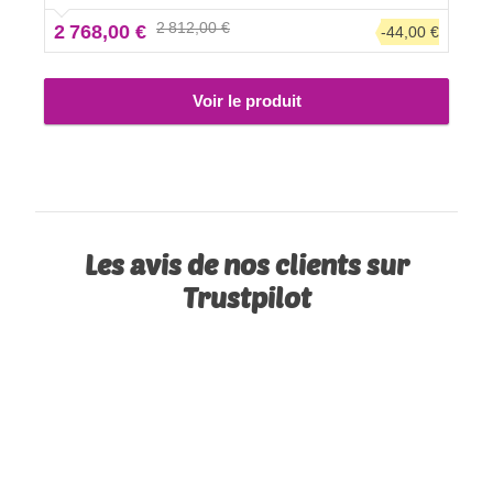
votre voiture sera rapide et pratique, et vous préparer à
2 812,00 €
2 768,00 €
-44,00 €
aller faire un tour vous demandera moins d'efforts, car
votre voiture restera propre et bien rangée.
Voir le produit
Les avis de nos clients sur
Trustpilot