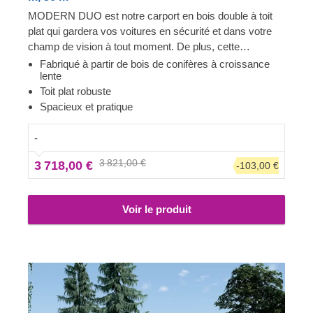
MODERN DUO est notre carport en bois double à toit
plat qui gardera vos voitures en sécurité et dans votre
champ de vision à tout moment. De plus, cette
construction robuste et spacieuse prodiguera à vos
Fabriqué à partir de bois de conifères à croissance
lente
voitures la protection solide dont elles ont besoin. Que
Toit plat robuste
vous souhaitiez disposer d'une place de stationnement
Spacieux et pratique
dédiée ou d'un ajout élégant à votre jardin, un carport
comme MODERN DUO est une toujours bonne idée : il
-
trouvera sa place chez vous en un rien de temps.
Maintenant, garer vos voitures sera rapide et pratique, et
3 821,00 €
3 718,00 €
-103,00 €
vous préparer à aller faire un tour vous demandera
moins d'efforts, car vos voitures restera propre et bien
rangée.
Voir le produit