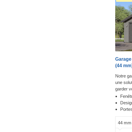
Garage 
(44 mm)
Notre ga
une solu
garder vo
une touch
Fenêtr
design d
Desig
fenêtres
Portes
des entr
véhicule
44 mm
une sécu