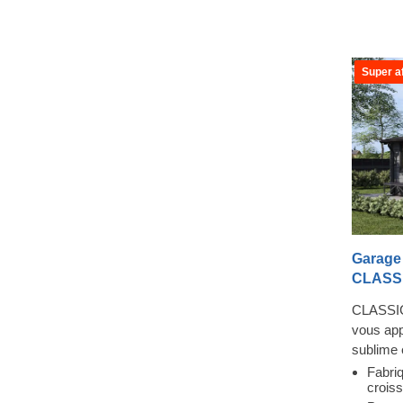
Super af
Garage 
CLASSIC
CLASSIC 
vous appo
sublime 
voiture 
Fabriq
crois
lumineux 