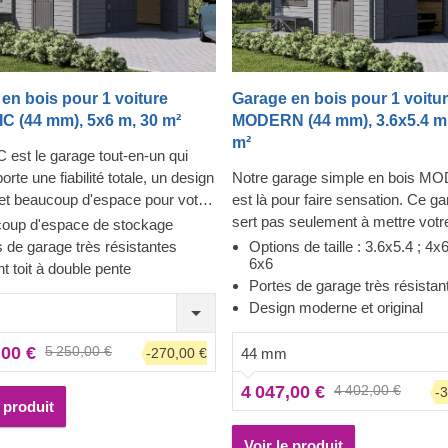
en bois pour 1 voiture
Garage en bois pour 1 voitu
C (44 mm), 5x6 m, 30 m²
MODERN (44 mm), 3.6x5.4 m,
m²
est le garage tout-en-un qui
rte une fiabilité totale, un design
Notre garage simple en bois 
et beaucoup d'espace pour votre
est là pour faire sensation. Ce g
! Les fenêtres rendent le garage
sert pas seulement à mettre votre
oup d'espace de stockage
et accueillant, et la construction
à l'abri, il est aussi un spectacle 
 de garage très résistantes
Options de taille : 3.6x5.4 ; 4x6
6x6
assure la sécurité de votre
yeux ! Préparez-vous à garer vot
t toit à double pente
Portes de garage très résistan
 Préparez-vous à faire moins
voiture du premier coup dans un
Design moderne et original
retours à la station de lavage et à
baigné de lumière. De plus, vous
 de montrer votre toute nouvelle
plus jamais besoin de déblayer la
,00 €
5 250,00 €
-270,00 €
44 mm
ion en bois à vos invités.
sur le toit de votre voiture, désor
est un petit bijou qui apporte de
sera toujours prête à partir ! Déc
4 047,00 €
4 402,00 €
-
vantages !
votre garage comme vous le sou
e produit
les aspects pratiques les plus im
sont déjà pris en charge !
Voir le produit