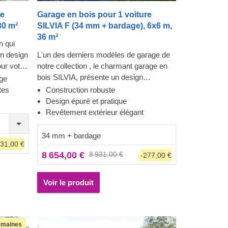
re
Garage en bois pour 1 voiture
30 m²
SILVIA F (34 mm + bardage), 6x6 m,
36 m²
n qui
un design
L'un des derniers modèles de garage de
ur votre
notre collection , le charmant garage en
garage
bois SILVIA, présente un design
ge
struction
minimaliste avec un revêtement extérieur
tes
Construction robuste
re
contemporain et un toit plat. Si vous êtes
Design épuré et pratique
oins
à la recherche d'une solution de
Revêtement extérieur élégant
vage et à
protection élégante et raffinée pour vos
ouvelle
véhicules, regardez de plus près ce
34 mm + bardage
331,00 €
.
modèle : il a beaucoup à offrir !
8 654,00 €
8 931,00 €
-277,00 €
pporte de
Voir le produit
emaines