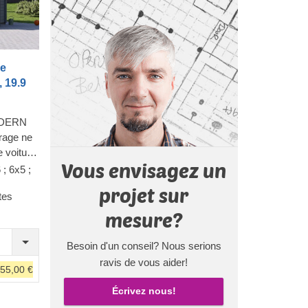
re
 19.9
MODERN
arage ne
 voiture
Vous envisagez un
pour les
 ; 6x5 ;
re
projet sur
tes
 garage
 n'aurez
mesure?
 neige
mais, elle
Besoin d'un conseil? Nous serions
orez
ravis de vous aider!
355,00 €
haitez,
portants
Écrivez nous!