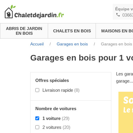
Équipe 
0366
ABRIS DE JARDIN
CHALETS EN BOIS
MAISONS EN B
EN BOIS
Accueil
/
Garages en bois
/
Garages en bois 
Garages en bois pour 1 v
Les gara
Offres spéciales
garage
..
Livraison rapide
(8)
So
Le
Nombre de voitures
1 voiture
(29)
2 voitures
(20)