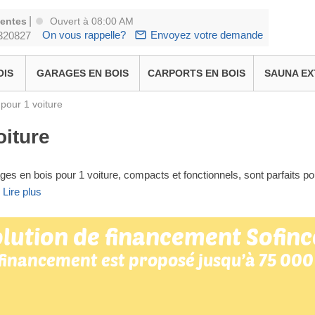
|
ventes
Ouvert à 08:00 AM
On vous rappelle?
Envoyez votre demande
320827
OIS
GARAGES EN BOIS
CARPORTS EN BOIS
SAUNA EX
pour 1 voiture
oiture
ges en bois pour 1 voiture, compacts et fonctionnels, sont parfaits po
.
Lire plus
lution de financement Sofinc
 financement est proposé jusqu’à 75 000