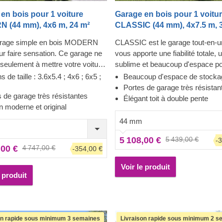
en bois pour 1 voiture
Garage en bois pour 1 voitu
 (44 mm), 4x6 m, 24 m²
CLASSIC (44 mm), 4x7.5 m, 
arage simple en bois MODERN
CLASSIC est le garage tout-en-u
our faire sensation. Ce garage ne
vous apporte une fiabilité totale, 
 seulement à mettre votre voiture
sublime et beaucoup d'espace po
 il est aussi un spectacle pour les
voiture ! Les fenêtres rendent le 
s de taille : 3.6x5.4 ; 4x6 ; 6x5 ;
Beaucoup d'espace de stocka
réparez-vous à garer votre
lumineux et accueillant, et la con
Portes de garage très résistan
 de garage très résistantes
du premier coup dans un garage
robuste assure la sécurité de vot
Élégant toit à double pente
n moderne et original
e lumière. De plus, vous n'aurez
voiture. Préparez-vous à faire m
ais besoin de déblayer la neige
d'allers-retours à la station de la
44 mm
it de votre voiture, désormais, elle
être fier de montrer votre toute n
5 108,00 €
5 439,00 €
-
ours prête à partir ! Décorez
construction en bois à vos invités
,00 €
4 747,00 €
-354,00 €
rage comme vous le souhaitez,
CLASSIC est un petit bijou qui a
cts pratiques les plus importants
grands avantages !
Voir le produit
 pris en charge !
e produit
on rapide sous minimum 3 semaines
Livraison rapide sous minimum 2 s