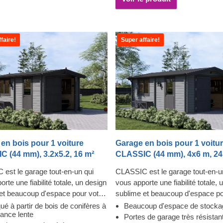
faire!
Super affaire!
en bois pour 1 voiture
Garage en bois pour 1 voitu
 (44 mm), 3.2x5.2, 16 m²
CLASSIC (44 mm), 4x6 m, 24
est le garage tout-en-un qui
CLASSIC est le garage tout-en-u
rte une fiabilité totale, un design
vous apporte une fiabilité totale, 
et beaucoup d'espace pour votre
sublime et beaucoup d'espace po
! Les fenêtres rendent le garage
voiture ! Les fenêtres rendent le 
ué à partir de bois de conifères à
Beaucoup d'espace de stocka
sance lente
et accueillant, et la construction
lumineux et accueillant, et la con
Portes de garage très résistan