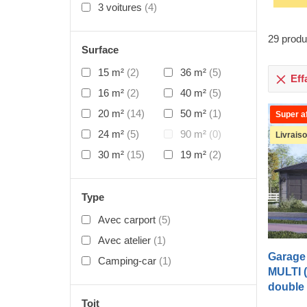
3 voitures
(4)
29
produ
Surface
15 m²
(2)
36 m²
(5)
Effa
16 m²
(2)
40 m²
(5)
20 m²
(14)
50 m²
(1)
Super af
24 m²
(5)
90 m²
(0)
Livrais
30 m²
(15)
19 m²
(2)
Type
Avec carport
(5)
Avec atelier
(1)
Garage 
Camping-car
(1)
MULTI (
double
Toit