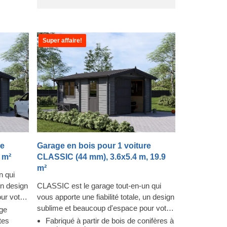
Super affaire!
re
Garage en bois pour 1 voiture
 m²
CLASSIC (44 mm), 3.6x5.4 m, 19.9
m²
n qui
un design
CLASSIC est le garage tout-en-un qui
ur votre
vous apporte une fiabilité totale, un design
garage
sublime et beaucoup d'espace pour votre
ge
struction
voiture ! Les fenêtres rendent le garage
tes
Fabriqué à partir de bois de conifères à