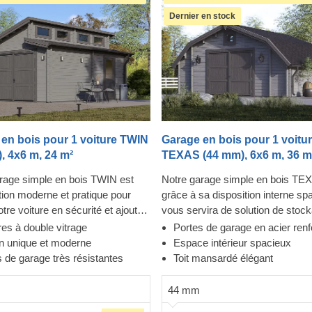
Dernier en stock
en bois pour 1 voiture TWIN
Garage en bois pour 1 voitu
, 4x6 m, 24 m²
TEXAS (44 mm), 6x6 m, 36 m
rage simple en bois TWIN est
Notre garage simple en bois TE
tion moderne et pratique pour
grâce à sa disposition interne sp
tre voiture en sécurité et ajouter
vous servira de solution de stoc
e d'originalité à votre jardin. Ce
pratique pour votre véhicule et v
es à double vitrage
Portes de garage en acier ren
istinctif comporte de nombreuses
fournira suffisamment d'espace 
n unique et moderne
Espace intérieur spacieux
 pour une meilleure luminosité,
garder en toute sécurité votre voi
 de garage très résistantes
Toit mansardé élégant
ées séparées pour vous et votre
pneus, vos outils et divers autres 
, et des portes résistantes pour
Les grandes portes de garage re
44 mm
rité accrue. Ce garage peut
en acier assureront la sécurité et 