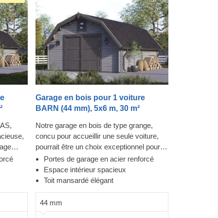
re
Garage en bois pour 1 voiture
²
BARN (44 mm), 5x6 m, 30 m²
XAS,
Notre garage en bois de type grange,
acieuse,
concu pour accueillir une seule voiture,
kage
pourrait être un choix exceptionnel pour
ous
les admirateurs du style classique. Ceux
forcé
Portes de garage en acier renforcé
pour
qui recherchent quelque chose de
Espace intérieur spacieux
ture, vos
vraiment unique pour le stockage de leur
Toit mansardé élégant
articles.
véhicule seront ravis ! Si vous êtes à la
nforcées
recherche d'un garage élégant et
44 mm
la
fonctionnel pour votre voiture, jetez un