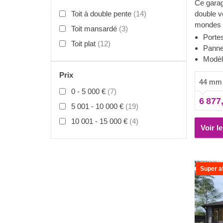
Ce garag
Toit à double pente
(14)
double v
mondes :
Toit mansardé
(3)
votre voi
Porte
Toit plat
(12)
le stock
Pannea
véhicule
Modèle
à choisir
Prix
espace d
44 mm
véhicule
0 - 5 000 €
(7)
6 877
l'espace
5 001 - 10 000 €
(19)
atelier 
10 001 - 15 000 €
(4)
vraiment 
Voir l
une voit
un salon
ou d'ins
romans p
Super af