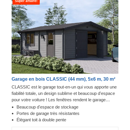
Super affaire!
Garage en bois CLASSIC (44 mm), 5x6 m, 30 m²
CLASSIC est le garage tout-en-un qui vous apporte une
fiabilité totale, un design sublime et beaucoup d'espace
pour votre voiture ! Les fenêtres rendent le garage
lumineux et accueillant, et la construction robuste
Beaucoup d'espace de stockage
assure la sécurité de votre voiture. Préparez-vous à
Portes de garage très résistantes
faire moins d'allers-retours à la station de lavage et à
Élégant toit à double pente
être fier de montrer votre toute nouvelle construction en