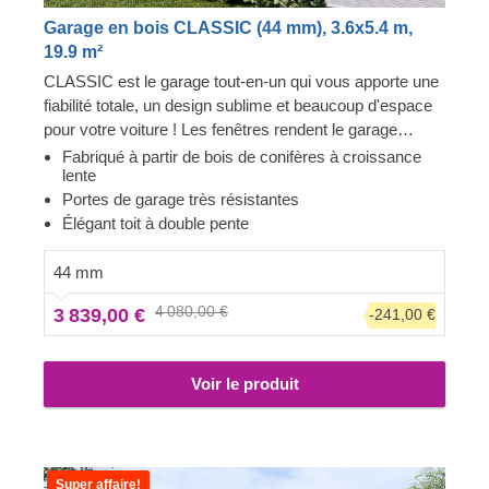
Garage en bois CLASSIC (44 mm), 3.6x5.4 m,
19.9 m²
CLASSIC est le garage tout-en-un qui vous apporte une
fiabilité totale, un design sublime et beaucoup d'espace
pour votre voiture ! Les fenêtres rendent le garage
lumineux et accueillant, et la construction robuste
Fabriqué à partir de bois de conifères à croissance
lente
assure la sécurité de votre voiture. Préparez-vous à
Portes de garage très résistantes
faire moins d'allers-retours à la station de lavage et à
Élégant toit à double pente
être fier de montrer votre toute nouvelle construction en
bois à vos invités. CLASSIC est un petit bijou qui
44 mm
apporte de grands avantages !
4 080,00 €
3 839,00 €
-241,00 €
Voir le produit
Super affaire!