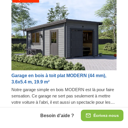
Garage en bois à toit plat MODERN (44 mm),
3.6x5.4 m, 19.9 m²
Notre garage simple en bois MODERN est là pour faire
sensation. Ce garage ne sert pas seulement à mettre
votre voiture à l'abri, il est aussi un spectacle pour les
yeux ! Préparez-vous à garer votre voiture du premier
Options de taille : 3.6x5.4 ; 4x6 ; 6x5 ; 6x6
coup dans un garage baigné de lumière. De plus, vous
Besoin d'aide ?
Écrivez-nous
Portes de garage très résistantes
n'aurez plus jamais besoin de déblayer la neige sur le
Design moderne et original
toit de votre voiture, désormais, elle sera toujours prête