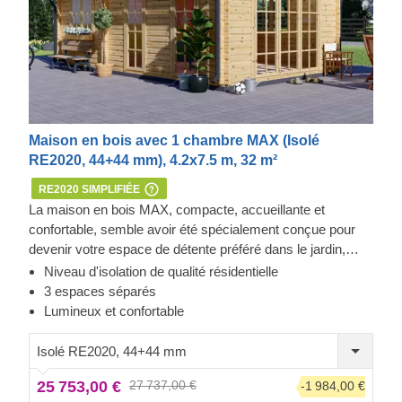
Maison en bois avec 1 chambre MAX (Isolé
RE2020, 44+44 mm), 4.2x7.5 m, 32 m²
RE2020 SIMPLIFIÉE
La maison en bois MAX, compacte, accueillante et
confortable, semble avoir été spécialement conçue pour
devenir votre espace de détente préféré dans le jardin,
vous permettant d'admirer toute la beauté de votre
Niveau d'isolation de qualité résidentielle
environnement. Elle pourrait même se transformer en
3 espaces séparés
logement temporaire pour vos invités ou les membres de
Lumineux et confortable
votre famille en visite pour le week-end. Si elle est
correctement isolée, une telle maison peut également
Isolé RE2020, 44+44 mm
servir d'espace de vie indépendant.
25 753,00 €
27 737,00 €
-1 984,00 €