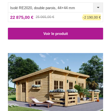
tout comme les ménages plus âgés. De plus, sa belle
terrasse de 9 m² sera parfaite pour prendre de délicieux
Isolé RE2020, double parois, 44+44 mm
repas en famille et passer du temps précieux ensemble à
22 875,00 €
25 065,00 €
-2 190,00 €
l'extérieur.
Voir le produit