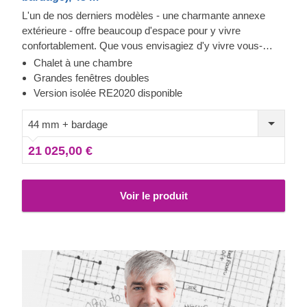
L'un de nos derniers modèles - une charmante annexe
extérieure - offre beaucoup d'espace pour y vivre
confortablement. Que vous envisagiez d'y vivre vous-
même ou que vous souhaitiez que vos proches restent
Chalet à une chambre
confortablement à portée de main, ce chalet conviendra
Grandes fenêtres doubles
parfaitement à de nombreux usages et applications. Pour
Version isolée RE2020 disponible
votre plus grand confort, une version isolée de ce modèle
de cabine est également disponible.
44 mm + bardage
21 025,00 €
Voir le produit