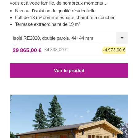
vous et à votre famille, de nombreux moments
inoubliables. Avec une construction solide et fiable, un
Niveau d'isolation de qualité résidentielle
espace intérieur bien agencé et une charmante terrasse
Loft de 13 m² comme espace chambre à coucher
spacieuse, ANGERS est souvent choisie comme maison
Terrasse extraordinaire de 19 m²
de vacances familiale. Préparez-vous à vivre un rythme de
vie plus lent et plus naturel dans ce magnifique bâtiment !
Isolé RE2020, double parois, 44+44 mm
29 865,00 €
34 838,00 €
-4 973,00 €
Voir le produit