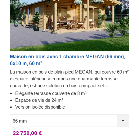
Maison en bois avec 1 chambre MEGAN (66 mm),
6x10 m, 60 m²
La maison en bois de plain-pied MEGAN, qui couvre 60 m²
d'espace intérieur, y compris une charmante terrasse
couverte, est une solution en bois compacte et
chaleureuse offrant toutes les qualités requises pour
Elégante terrasse couverte de 8 m²
devenir un espace de vie confortable. Si vous souhaitez
Espace de vie de 24 m²
rester au chaud et à l'aise dans cette beauté en bois toute
Version isolée disponible
l'année, le choix d'une version isolée s'impose ! Le bois de
conifère a des propriétés isolantes naturelles, améliorez-le
66 mm
simplement avec un pack d'isolation thermique
22 758,00 €
supplémentaire, et ne regardez jamais en arrière ! Pour