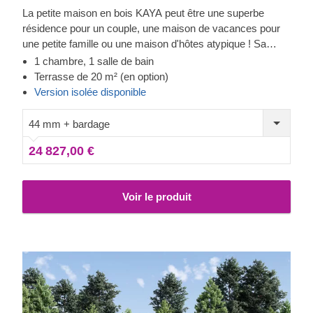
La petite maison en bois KAYA peut être une superbe
résidence pour un couple, une maison de vacances pour
une petite famille ou une maison d'hôtes atypique ! Sa
conception et son aménagement fonctionnels vous
1 chambre, 1 salle de bain
aideront à passer de bons moments en famille tout en
Terrasse de 20 m² (en option)
restant près de vos proches. Vous remarquerez la couche
Version isolée disponible
polie de bardage vertical, les nombreuses fenêtres et
l'entrée ombragée qui mène soit à la grande cuisine
44 mm + bardage
ouverte, soit à la chambre à coucher. Vous trouverez
24 827,00 €
également une salle de bains spacieuse et un espace de
rangement. Complétez le tout par une terrasse et savourez
votre nouvelle maison sous toutes ses coutures. Pour
Voir le produit
votre plus grand confort,
une version isolée de ce modèle
est également disponible.