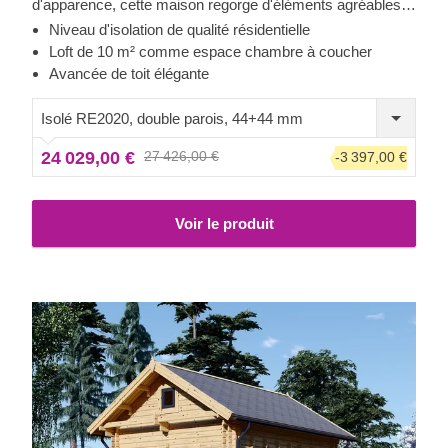
d'apparence, cette maison regorge d'éléments agréables
et fonctionnels, tels qu'un loft pour créer un espace
Niveau d'isolation de qualité résidentielle
chambre séparé, ou encore une avancée de toit élégante
Loft de 10 m² comme espace chambre à coucher
fournissant l'ombre nécessaire pour passer des moments
Avancée de toit élégante
agréables à l'extérieur.
Isolé RE2020, double parois, 44+44 mm
24 029,00 €
27 426,00 €
-3 397,00 €
Voir le produit