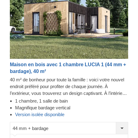
Maison en bois avec 1 chambre LUCIA 1 (44 mm +
bardage), 40 m²
40 m² de bonheur pour toute la famille : voici votre nouvel
endroit préféré pour profiter de chaque journée. À
l’extérieur, vous trouverez un design captivant. À l’intérieur,
vous découvrirez un espace parfaitement agencé, offrant
1 chambre, 1 salle de bain
une cuisine ouverte propice à la créativité, un salon
Magnifique bardage vertical
douillet, une chambre spacieuse pouvant accueillir un lit
Version isolée disponible
king-size, et bien plus encore. Explorez cette structure par
vous-même : vivre dans LUCIA I vous ouvrira
44 mm + bardage
d'innombrables possibilités ! Pour votre plus grand confort,