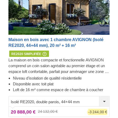
Maison en bois avec 1 chambre AVIGNON (Isolé
RE2020, 44+44 mm), 20 m² + 16 m²
RE2020 SIMPLIFIÉE
La maison en bois compacte et fonctionnelle AVIGNON
comprend un coin salon agréable au premier étage et un
espace loft confortable, parfait pour aménager une zone de
repos au deuxième étage. Si vous êtes à la recherche
Niveau d'isolation de qualité résidentielle
d'une maison en bois très fonctionnelle et économique, ce
Disponible avec toit plat
modèle est peut-être celui qu'il vous faut.
Loft de 16 m² comme espace de chambre à coucher
Isolé RE2020, double parois, 44+44 mm
20 888,00 €
24 132,00 €
-3 244,00 €