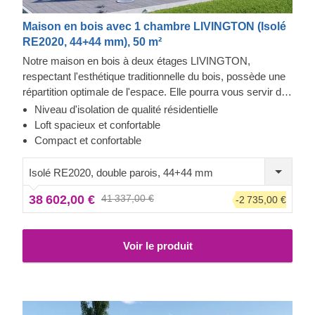
Maison en bois avec 1 chambre LIVINGTON (Isolé
RE2020, 44+44 mm), 50 m²
Notre maison en bois à deux étages LIVINGTON,
respectant l'esthétique traditionnelle du bois, possède une
répartition optimale de l'espace. Elle pourra vous servir de
résidence secondaire fonctionnelle ou de confortable
Niveau d'isolation de qualité résidentielle
maison d'été. Sa grande terrasse couverte au premier
Loft spacieux et confortable
étage et son charmant balcon au deuxième étage offrent
Compact et confortable
un vaste espace pour se prélasser à l'extérieur. Profitez du
calme, de la relaxation et de la sensation de vivre
Isolé RE2020, double parois, 44+44 mm
lentement, au plus près de la nature.
38 602,00 €
41 337,00 €
-2 735,00 €
Voir le produit