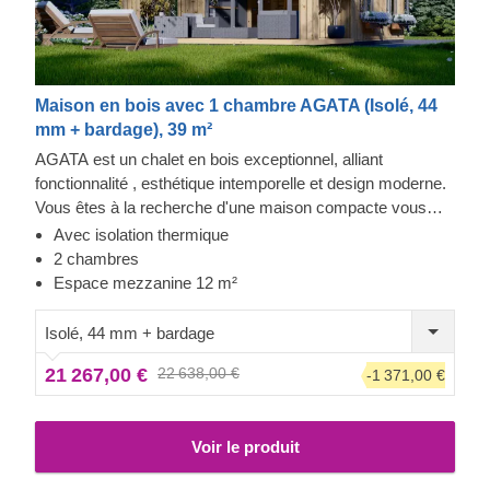
Maison en bois avec 1 chambre AGATA (Isolé, 44
mm + bardage), 39 m²
AGATA est un chalet en bois exceptionnel, alliant
fonctionnalité , esthétique intemporelle et design moderne.
Vous êtes à la recherche d'une maison compacte vous
offrant suffisamment d'espace pour passer du temps à
Avec isolation thermique
l'intérieur comme à l'extérieur, avec un aménagement
2 chambres
efficace de votre espace de vie et de repos ? Alors, ce
Espace mezzanine 12 m²
modèle pourrait être celui qu'il vous faut !
Isolé, 44 mm + bardage
21 267,00 €
22 638,00 €
-1 371,00 €
Voir le produit