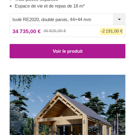
confortable. Si vous recherchez une maison en bois
Espace de vie et de repas de 18 m²
économique qui vous permettra de profiter de tous les
avantages d'un mode de vie plus simple, DIJON pourrait
Isolé RE2020, double parois, 44+44 mm
être la bonne !
34 735,00 €
36 926,00 €
-2 191,00 €
Voir le produit