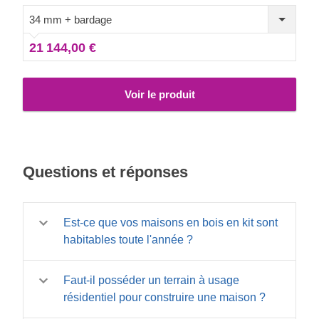
chambre spacieuse de plus de 13 m². La terrasse en
option peut devenir un véritable atout si vous décidez de
34 mm + bardage
l’ajouter à votre commande. Comme vous pourrez le voir
21 144,00 €
sur les visuels, elle complète parfaitement l’ensemble.
Pour votre plus grand confort,
une version isolée de ce
modèle est également disponible
.
Voir le produit
Questions et réponses
Est-ce que vos maisons en bois en kit sont
habitables toute l'année ?
Absolument ! Nos maisons en bois existent en
Faut-il posséder un terrain à usage
version isolée (de base ou avancée) et peuvent
résidentiel pour construire une maison ?
parfaitement être utilisées comme résidence
permanente. D’ailleurs, nos maisons en bois