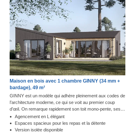
Maison en bois avec 1 chambre GINNY (34 mm +
bardage), 49 m²
GINNY est un modèle qui adhère pleinement aux codes de
l’architecture moderne, ce qui se voit au premier coup
d’œil. On remarque rapidement son toit mono-pente, ses
nombreuses fenêtres vitrées et son bardage vertical
Agencement en L élégant
élégant. L’agencement suit cette même logique, avec un
Espaces spacieux pour les repas et la détente
espace ouvert pour la salle à manger, ainsi qu’une
Version isolée disponible