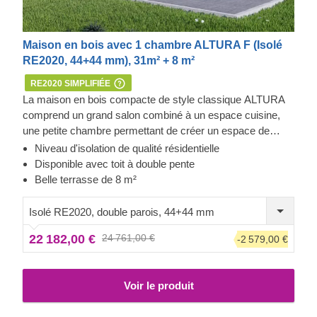
Maison en bois avec 1 chambre ALTURA F (Isolé
RE2020, 44+44 mm), 31m² + 8 m²
RE2020 SIMPLIFIÉE
La maison en bois compacte de style classique ALTURA
comprend un grand salon combiné à un espace cuisine,
une petite chambre permettant de créer un espace de
couchage séparé et un espace salle de bain fonctionnel.
Niveau d'isolation de qualité résidentielle
Grâce à sa disposition de plain-pied, ALTURA sera un
Disponible avec toit à double pente
excellent choix pour les familles avec de jeunes enfants
Belle terrasse de 8 m²
tout comme les ménages plus âgés. De plus, sa belle
terrasse de 9 m² sera parfaite pour prendre de délicieux
Isolé RE2020, double parois, 44+44 mm
repas en famille et passer du temps précieux ensemble à
22 182,00 €
24 761,00 €
-2 579,00 €
l'extérieur.
Voir le produit