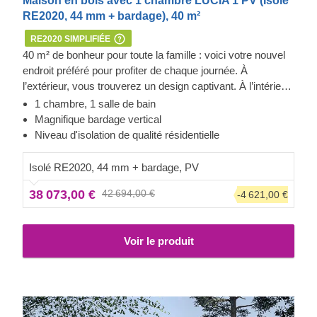
Maison en bois avec 1 chambre LUCIA 1 PV (Isolé
RE2020, 44 mm + bardage), 40 m²
RE2020 SIMPLIFIÉE
40 m² de bonheur pour toute la famille : voici votre nouvel
endroit préféré pour profiter de chaque journée. À
l’extérieur, vous trouverez un design captivant. À l’intérieur,
vous découvrirez un espace parfaitement agencé, offrant
1 chambre, 1 salle de bain
Extérieur Cedral Click et Thermowood
une cuisine ouverte propice à la créativité, un salon
Magnifique bardage vertical
Cette maison en bois préfabriquée est habillée d’un
douillet, une chambre spacieuse pouvant accueillir un lit
Niveau d'isolation de qualité résidentielle
revêtement extérieur Cedral Click moderne. Fabriqué en
king-size, et bien plus encore. Explorez cette structure par
fibrociment, un mélange de ciment, fibres de cellulose et
vous-même : vivre dans LUCIA I vous ouvrira
Isolé RE2020, 44 mm + bardage, PV
minéraux, ce matériau est particulièrement apprécié pour
d'innombrables possibilités !
sa durabilité, son étanchéité et sa résistance face au feu et
38 073,00 €
42 694,00 €
-4 621,00 €
à l'humidité. L'extérieur de cette maison est également
construit avec du Thermowood, un matériau facile
d'entretien, avec un arôme agréable et une jolie teinte
Voir le produit
caramel.