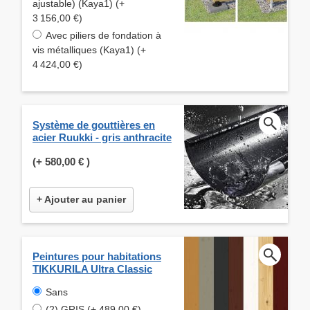
ajustable) (Kaya1) (+
3 156,00 €)
Avec piliers de fondation à
vis métalliques (Kaya1) (+
4 424,00 €)
Système de gouttières en
acier Ruukki - gris anthracite
(+
580,00 €
)
+ Ajouter au panier
Peintures pour habitations
TIKKURILA Ultra Classic
Sans
(2) GRIS (+ 489,00 €)