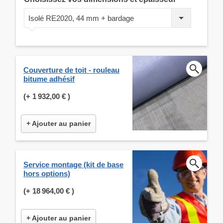
Isolé RE2020, 44 mm + bardage
Couverture de toit - rouleau
bitume adhésif
(+
1 932,00 €
)
+ Ajouter au panier
Service montage (kit de base
hors options)
(+
18 964,00 €
)
+ Ajouter au panier