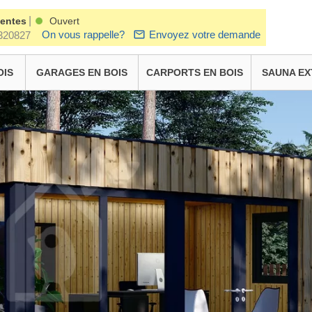
|
ventes
Ouvert
On vous rappelle?
Envoyez votre demande
320827
OIS
GARAGES EN BOIS
CARPORTS EN BOIS
SAUNA EX