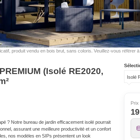
dicatif, produit vendu en bois brut, sans coloris. Veuillez-vous référer 
Sélecti
 PREMIUM (Isolé RE2020,
Isolé
 m²
Prix 
19
apé ? Notre bureau de jardin efficacement isolé pourrait
onnel, assurant une meilleure productivité et un confort
illes, nos modèles en SIPs présentent un look