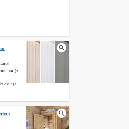
our
turel
anc pur (+
s clair (+
érieur