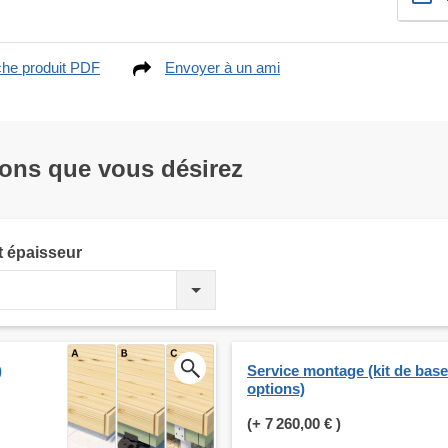
che produit PDF
Envoyer à un ami
ions que vous désirez
t épaisseur
)
Service montage (kit de bas
options)
(+
7 260,00 €
)