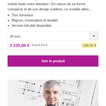
mérite toute votre attention ! En raison de sa forme
compacte et de son design sublime, ce modèle attire
généralement les clients qui apprécient la simplicité et
Très lumineux
l'esthétique classique du bois. Cet adorable abri peut se
Mignon, minimaliste et douillet
transformer en bureau à domicile, ou bien par exemple en
Version toit plat disponible
large espace de stockage.
34 mm
3 335,00 €
3 524,00 €
-189,00 €
Voir le produit