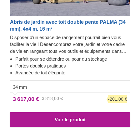
Abris de jardin avec toit double pente PALMA (34
mm), 4x4 m, 16 m²
Disposer d'un espace de rangement pourrait bien vous
faciliter la vie ! Désencombrez votre jardin et votre cadre
de vie en rangeant tous vos outils et équipements dans
notre abri de jardin à la fois compact et élégant PALMA. Un
Parfait pour se détendre ou pour du stockage
choix pratique et agréable, qui ne surchargera pas votre
Portes doubles pratiques
jardin, tout en vous offrant un vaste espace de rangement.
Avancée de toit élégante
De plus, vous pouvez y aménager un magnifique coin
salon !
34 mm
3 617,00 €
3 818,00 €
-201,00 €
Voir le produit