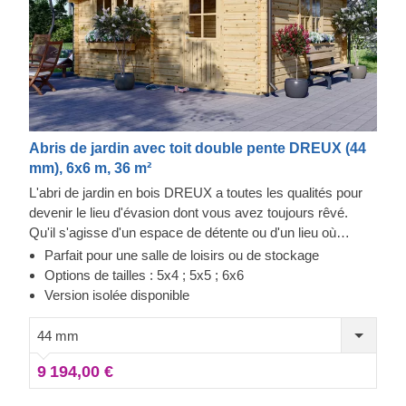
Abris de jardin avec toit double pente DREUX (44
mm), 6x6 m, 36 m²
L'abri de jardin en bois DREUX a toutes les qualités pour
devenir le lieu d'évasion dont vous avez toujours rêvé.
Qu'il s'agisse d'un espace de détente ou d'un lieu où
effectuer vos loisirs et activités préférées, vous pourrez
Parfait pour une salle de loisirs ou de stockage
parfaitement transformer cette structure de style classique,
Options de tailles : 5x4 ; 5x5 ; 6x6
fonctionnelle et écologique en un charmant atelier, une
Version isolée disponible
salle de loisirs ou un superbe espace de détente dans
votre jardin. La robustesse et la facilité de construction font
44 mm
de cet abri de jardin de style traditionnel une pièce
9 194,00 €
architecturale recherchée et appréciée par nombreux de
nos clients. Personnalisez l'intérieur de l'abri pour répondre