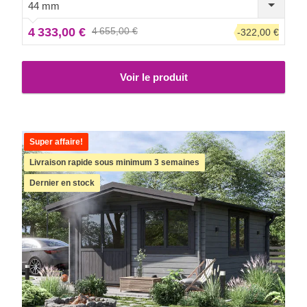
votre plus grand confort, une version isolée de ce modèle
44 mm
est également disponible.
4 333,00 €
4 655,00 €
-322,00 €
Voir le produit
Super affaire!
Livraison rapide sous minimum 3 semaines
Dernier en stock