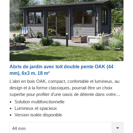
Abris de jardin avec toit double pente OAK (44
mm), 6x3 m, 18 m²
L'abri en bois OAK, compact, confortable et lumineux, au
design et à la forme classiques, pourrait être un choix
superbe pour profiter d'une oasis de détente dans votre
jardin ou comme maison d'été pour des séjours plus
Solution multifonctionnelle
courts. De grandes fenêtres prolongent optiquement
Lumineux et spacieux
l'espace intérieur et font de cet abri un lieu de détente
Version isolée disponible
privilégié. Profitez de tout le potentiel de votre espace
extérieur en plaçant cette jolie structure dans votre jardin !
44 mm