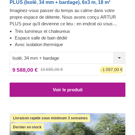
PLUS (Isolé, 34 mm + bardage), 6x3 m, 18 m²
Imaginez-vous passer du temps au calme dans votre
propre espace de détente. Nous avons conçu ARTUR
PLUS pour qu’il devienne ce lieu : en endroit où vous
déconnecter du monde extérieur et vous recentrer. Vous
Très lumineux et chaleureux
pouvez aussi l’aménager en espace de travail à distance,
Espace salle de bain dédié
alliant confort ergonomique et calme absolu, un cadre idéal
Avec isolation thermique
pour booster votre productivité. L’avancée de toit crée un
agréable coin d’ombre à l’extérieur, que vous pouvez
Isolé, 34 mm + bardage
compléter avec une terrasse en option.
9 588,00 €
10 685,00 €
-1 097,00 €
Voir le produit
Livraison rapide sous minimum 3 semaines
Dernier en stock