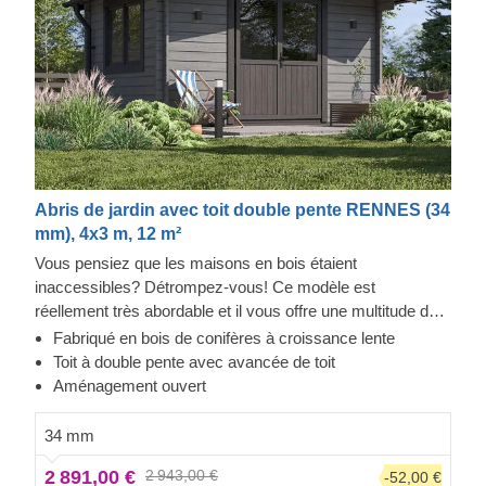
Abris de jardin avec toit double pente RENNES (34
mm), 4x3 m, 12 m²
Vous pensiez que les maisons en bois étaient
inaccessibles? Détrompez-vous! Ce modèle est
réellement très abordable et il vous offre une multitude de
solutions pour ranger tous vos équipements. Votre
Fabriqué en bois de conifères à croissance lente
outillage, le salon de votre jardin ou encore votre barbecue
Toit à double pente avec avancée de toit
y sera parfaitement protégé des intempéries. Vous ne
Aménagement ouvert
pourrez plus vous en passer!
34 mm
2 891,00 €
2 943,00 €
-52,00 €