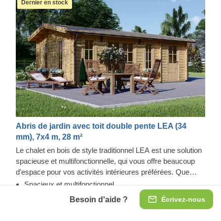
Dernier en stock
Abris de jardin avec toit double pente LEA (34
mm), 7x4 m, 28 m²
Le chalet en bois de style traditionnel LEA est une solution
spacieuse et multifonctionnelle, qui vous offre beaucoup
d'espace pour vos activités intérieures préférées. Que
vous ayez besoin d'un coin repas confortable dans votre
Spacieux et multifonctionnel
jardin, d'un espace de travail à distance ergonomique ou
Appenti de 7 m² attenant
Besoin d'aide ?
Écrivez-nous
d'une solution de rangement spacieuse, cet abri pourrait
Double vitrage inclus pour les portes et fenêtres
vous fournir un mélange de toutes ces fonctions, et plus