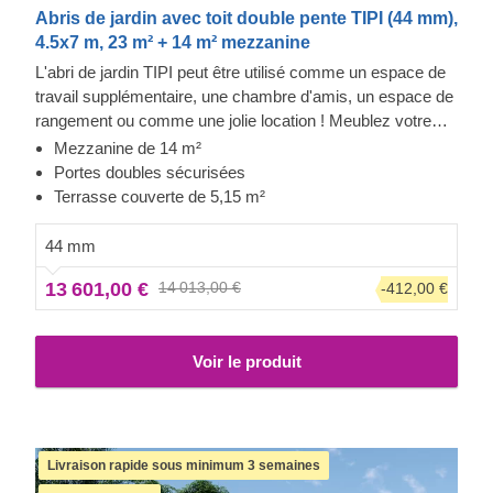
Abris de jardin avec toit double pente TIPI (44 mm),
4.5x7 m, 23 m² + 14 m² mezzanine
L'abri de jardin TIPI peut être utilisé comme un espace de
travail supplémentaire, une chambre d'amis, un espace de
rangement ou comme une jolie location ! Meublez votre
nouvelle terrasse avec des pièces élégantes, réunissez
Mezzanine de 14 m²
votre famille et profitez de la vue depuis votre confortable
Portes doubles sécurisées
abri de jardin. Il est temps de prendre des vacances avec
Terrasse couverte de 5,15 m²
style !
44 mm
13 601,00 €
14 013,00 €
-412,00 €
Voir le produit
Livraison rapide sous minimum 3 semaines