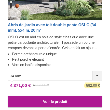
Abris de jardin avec toit double pente OSLO (34
mm), 5x4 m, 20 m²
OSLO est un abri en bois de style classique avec une
petite particularité architecturale : il possède un porche
compact devant la porte d'entrée. Cela en fait un ajout
exceptionnel à notre collection de bâtiments de jardin, très
Forme architecturale unique
apprécié par ceux qui recherchent une solution de
Petit porche élégant
conception originale. La surface intérieure de 20 m² peut
Version isolée disponible
être aménagée en fonction de vos besoins personnels.
Pour votre plus grand confort, une version isolée de ce
34 mm
modèle est également disponible.
4 371,00 €
4 953,00 €
-582,00 €
Voir le produit