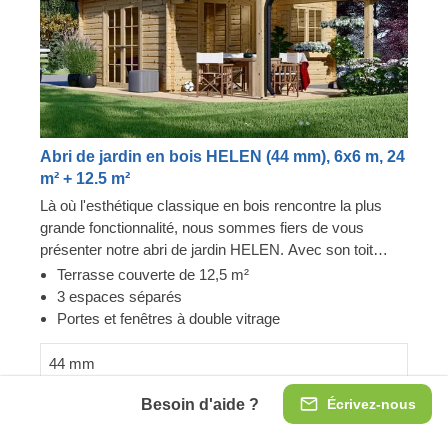
Abri de jardin en bois HELEN (44 mm), 6x6 m, 24
m² + 12.5 m²
Là où l'esthétique classique en bois rencontre la plus
grande fonctionnalité, nous sommes fiers de vous
présenter notre abri de jardin HELEN. Avec son toit
élégant à une seule pente, cet abri à l'avantage de
Terrasse couverte de 12,5 m²
possèder une terrasse couverte spacieuse,
3 espaces séparés
représentant la moitié de la taille de l'abri ! Si vous
Portes et fenêtres à double vitrage
souhaitez vous procurer un bâtiment de jardin
confortable, ce modèle pourrait être celui qu'il vous faut.
44 mm
9 683,00 €
Besoin d'aide ?
Écrivez-nous