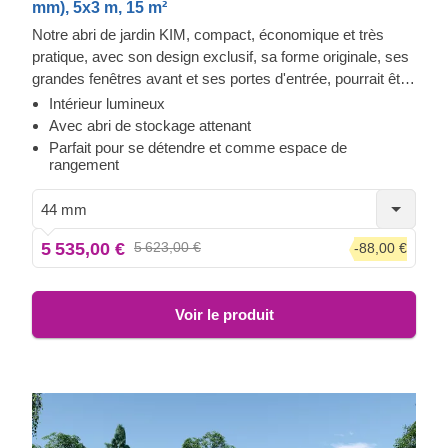
mm), 5x3 m, 15 m²
Notre abri de jardin KIM, compact, économique et très
pratique, avec son design exclusif, sa forme originale, ses
grandes fenêtres avant et ses portes d'entrée, pourrait être
un choix superbe pour ceux qui souhaitent combiner
Intérieur lumineux
efficacement fonctionnalité et style. L'aménagement
Avec abri de stockage attenant
intérieur de l'abri est divisé en deux parties avec des
Parfait pour se détendre et comme espace de
rangement
entrées séparées, ce qui vous permet d'utiliser l'espace
principal pour vous détendre et de profiter d'un espace de
44 mm
rangement fonctionnel à proximité.
5 535,00 €
5 623,00 €
-88,00 €
Voir le produit