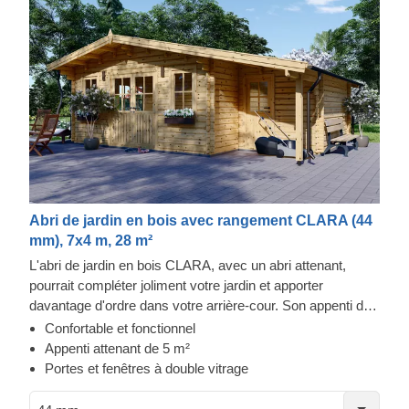
Abri de jardin en bois avec rangement CLARA (44
mm), 7x4 m, 28 m²
L'abri de jardin en bois CLARA, avec un abri attenant,
pourrait compléter joliment votre jardin et apporter
davantage d'ordre dans votre arrière-cour. Son appenti de
5 m² avec une entrée séparée vous offrira un espace
Confortable et fonctionnel
fonctionnel pour le rangement de vos outils, équipements
Appenti attenant de 5 m²
et pièces diverses. De plus, l'espace de l'abri principal
Portes et fenêtres à double vitrage
pourrait devenir un excellent salon pour vous détendre en
admirant votre jardin bien entretenu, ou servir à toute autre