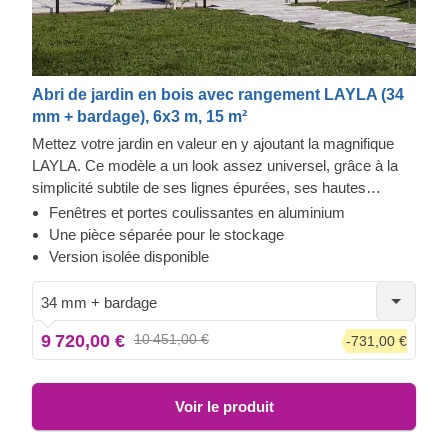
Abri de jardin en bois avec rangement LAYLA (34
mm + bardage), 6x3 m, 15 m²
Mettez votre jardin en valeur en y ajoutant la magnifique
LAYLA. Ce modèle a un look assez universel, grâce à la
simplicité subtile de ses lignes épurées, ses hautes
fenêtres en aluminium et son toit presque entièrement plat.
Fenêtres et portes coulissantes en aluminium
L'intérieur est modulable sur demande, mais vous
Une pièce séparée pour le stockage
trouverez le processus de décoration simple, grâce à
Version isolée disponible
l'espace principal spacieux et au débarras pratique juste à
côté. Ne prenant que 18 m² d'espace, cette structure vous
34 mm + bardage
aidera à utiliser chaque mètre carré à votre avantage !
9 720,00 €
10 451,00 €
-731,00 €
Pour votre plus grand confort, une version isolée de ce
modèle est également disponible.
Voir le produit