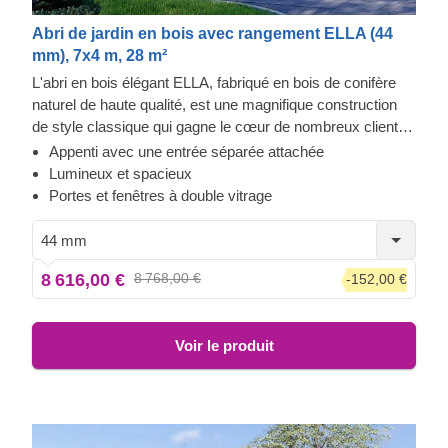
Abri de jardin en bois avec rangement ELLA (44
mm), 7x4 m, 28 m²
L'abri en bois élégant ELLA, fabriqué en bois de conifère
naturel de haute qualité, est une magnifique construction
de style classique qui gagne le cœur de nombreux clients.
De construction robuste et fiable, cette structure
Appenti avec une entrée séparée attachée
extraordinaire vous offrira de nombreuses années de
Lumineux et spacieux
fonctionnalité et de confort. L'un des principaux éléments
Portes et fenêtres à double vitrage
de l'abri, qui présente des avantages esthétiques et
fonctionnels, est un appenti compact avec une entrée
44 mm
séparée. Quel excellent avantage pour cette belle et
8 616,00 €
8 768,00 €
-152,00 €
élégante cabine !
Voir le produit