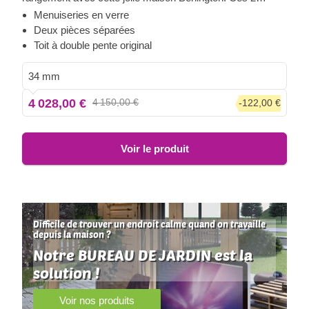
grandes pièces vous permettront de l’aménager comme
Menuiseries en verre
bon vous semble. La qualité pour pas cher et en plus, elle
Deux pièces séparées
est livrée gratuitement chez vous !
Toit à double pente original
34 mm
4 028,00 €
4 150,00 €
-122,00 €
Voir le produit
Difficile de trouver un endroit calme quand on travaille
depuis la maison ?
Notre BUREAU DE JARDIN est la
solution !
Voir nos produits