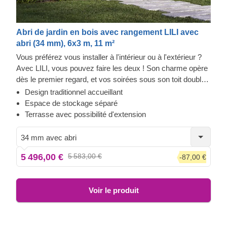
Abri de jardin en bois avec rangement LILI avec
abri (34 mm), 6x3 m, 11 m²
Vous préférez vous installer à l'intérieur ou à l'extérieur ?
Avec LILI, vous pouvez faire les deux ! Son charme opère
dès le premier regard, et vos soirées sous son toit double
pente prennent une toute nouvelle dimension. À l'intérieur,
Design traditionnel accueillant
le confort est au rendez-vous : idéal pour les jours de pluie,
Espace de stockage séparé
ou simplement pour savourer un moment au calme. Vous
Terrasse avec possibilité d'extension
apprécierez aussi la tranquillité de cet espace, parfait pour
se détendre. De plus, la deuxième pièce est idéale pour le
34 mm avec abri
rangement, vous permettant ainsi de profiter pleinement de
5 496,00 €
5 583,00 €
-87,00 €
votre espace. Faites de LILI votre espace préféré, dans
votre jardin !
Voir le produit