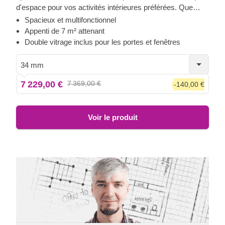
d'espace pour vos activités intérieures préférées. Que
vous ayez besoin d'un coin repas confortable dans votre
Spacieux et multifonctionnel
jardin, d'un espace de travail à distance ergonomique ou
Appenti de 7 m² attenant
d'une solution de rangement spacieuse, cet abri pourrait
Double vitrage inclus pour les portes et fenêtres
vous fournir un mélange de toutes ces fonctions, et plus
encore !
34 mm
7 229,00 €
7 369,00 €
-140,00 €
Voir le produit