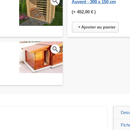
Auvent - 300 x 150 cm
(+
452,00 €
)
+ Ajouter au panier
Desc
Fich