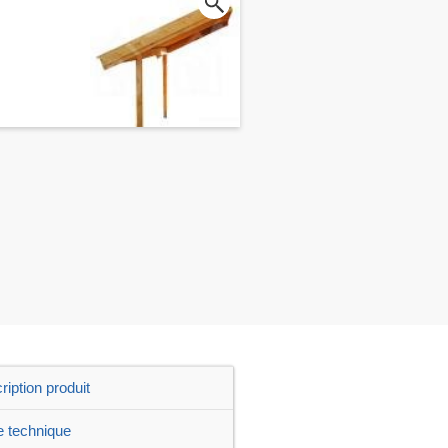
ription produit
e technique