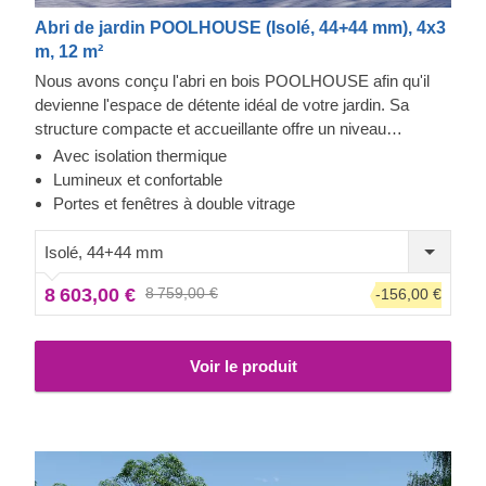
Abri de jardin POOLHOUSE (Isolé, 44+44 mm), 4x3
m, 12 m²
Nous avons conçu l'abri en bois POOLHOUSE afin qu'il
devienne l'espace de détente idéal de votre jardin. Sa
structure compacte et accueillante offre un niveau
d'espace surprenant grâce à ses fenêtres et ses portes,
Avec isolation thermique
qui recouvrent presque tout l'avant de l'abri du sol au
Lumineux et confortable
plafond. Faites un pas en avant, ouvrez la porte d'entrée et
Portes et fenêtres à double vitrage
profitez de l'air frais. Votre oasis de jardin n'attend que
vous !
Isolé, 44+44 mm
8 603,00 €
8 759,00 €
-156,00 €
Voir le produit