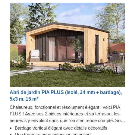
Abri de jardin PIA PLUS (Isolé, 34 mm + bardage),
5x3 m, 15 m²
Chaleureux, fonctionnel et résolument élégant : voici PIA
PLUS ! Avec ses 2 pièces intérieures et sa terrasse, les
heures s'y envolent sans que l'on s'en rende compte. Son
toit à double pente apporte à la fois ombre et charme,
Bardage vertical élégant avec détails décoratifs
donnant du caractère à la structure. Les doubles portes
Une terrasse avec extension en option