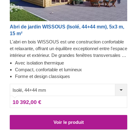
Abri de jardin WISSOUS (Isolé, 44+44 mm), 5x3 m,
15 m²
L'abri en bois WISSOUS est une construction confortable
et relaxante, offrant un équilibre exceptionnel entre l'espace
intérieur et extérieur. De grandes fenêtres transversales et
des portes d'entrée doubles garantissent une lumière
Avec isolation thermique
naturelle abondante à l'intérieur, tandis que son avancée de
Compact, confortable et lumineux
toit élégante fournit l'ombre nécessaire pour y placer une
Forme et design classiques
chaise longue ou une table à manger les jours d'été.
Isolé, 44+44 mm
10 392,00 €
Voir le produit