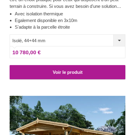
terrain à construire. Si vous avez besoin d'une solution
fonctionnelle pour vous détendre dans votre jardin, d'un
Avec isolation thermique
espace de rangement supplémentaire, ou d'un endroit où
Egalement disponible en 3x10m
vous pouvez vous reposer pour pratiquer votre hobby ou
S'adapte à la parcelle étroite
toute autre activité de votre choix, cet abri charmant
pourrait être un beau modèle à considérer !
Isolé, 44+44 mm
10 780,00 €
Voir le produit