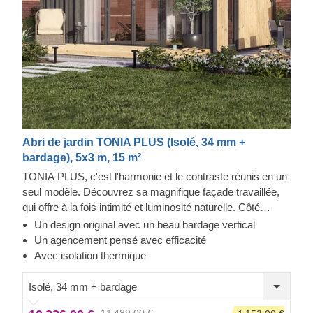
Abri de jardin TONIA PLUS (Isolé, 34 mm +
bardage), 5x3 m, 15 m²
TONIA PLUS, c'est l'harmonie et le contraste réunis en un
seul modèle. Découvrez sa magnifique façade travaillée,
qui offre à la fois intimité et luminosité naturelle. Côté
aménagement, deux espaces sont à disposition : un salon
Un design original avec un beau bardage vertical
avec coin repas, et une salle de bain pouvant accueillir une
Un agencement pensé avec efficacité
douche. Cette construction moderne est à la fois
Avec isolation thermique
lumineuse et aérée. Et si vous choisissez d'ajouter la
terrasse en option, vous aurez encore plus d'occasions
Isolé, 34 mm + bardage
d'en profiter. N'hésitez pas !
11 489,00 €