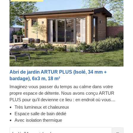
Abri de jardin ARTUR PLUS (Isolé, 34 mm +
bardage), 6x3 m, 18 m²
Imaginez-vous passer du temps au calme dans votre
propre espace de détente. Nous avons conçu ARTUR
PLUS pour qu’il devienne ce lieu : en endroit où vous
déconnecter du monde extérieur et vous recentrer. Vous
Très lumineux et chaleureux
pouvez aussi l’aménager en espace de travail à distance,
Espace salle de bain dédié
alliant confort ergonomique et calme absolu, un cadre idéal
Avec isolation thermique
pour booster votre productivité. L’avancée de toit crée un
agréable coin d’ombre à l’extérieur, que vous pouvez