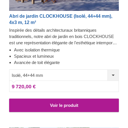
Abri de jardin CLOCKHOUSE (Isolé, 44+44 mm),
4x3 m, 12 m²
Inspirée des détails architecturaux britanniques
traditionnels, notre abri de jardin en bois CLOCKHOUSE
est une représentation élégante de l'esthétique intemporelle
du bois et du fonctionnel. Cet abri spacieux, qui assure une
Avec isolation thermique
grande luminosité naturelle grâce à ses larges fenêtres et
Spacieux et lumineux
portes entourant l'avant du bâtiment, pourrait être un choix
Avancée de toit élégante
parfait pour créer un espace de détente dans votre jardin,
ou un endroit confortable pour se réunir entre amis ou avec
Isolé, 44+44 mm
votre famille.
9 720,00 €
Voir le produit