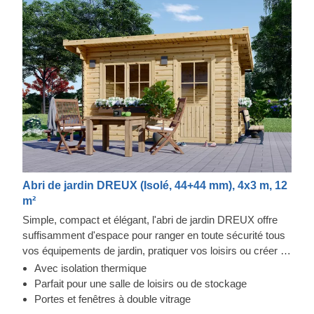
Abri de jardin DREUX (Isolé, 44+44 mm), 4x3 m, 12
m²
Simple, compact et élégant, l'abri de jardin DREUX offre
suffisamment d'espace pour ranger en toute sécurité tous
vos équipements de jardin, pratiquer vos loisirs ou créer un
espace ensoleillé dans votre jardin pour pouvoir se reposer
Avec isolation thermique
et se détendre confortablement. La robustesse et la facilité
Parfait pour une salle de loisirs ou de stockage
de construction font de cet abri de jardin de style
Portes et fenêtres à double vitrage
traditionnel une pièce architecturale recherchée et