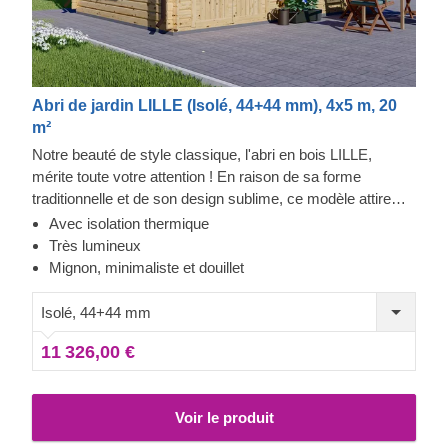
Abri de jardin LILLE (Isolé, 44+44 mm), 4x5 m, 20
m²
Notre beauté de style classique, l'abri en bois LILLE,
mérite toute votre attention ! En raison de sa forme
traditionnelle et de son design sublime, ce modèle attire
généralement les clients qui apprécient la simplicité et
Avec isolation thermique
l'esthétique classique du bois. Cet abri lumineux et
Très lumineux
spacieux peut se transformer en bureau à domicile, en
Mignon, minimaliste et douillet
coin salon ou en une maison d'été élégante pour passer
des moments de détente en famille.
Isolé, 44+44 mm
11 326,00 €
Voir le produit