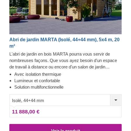
Abri de jardin MARTA (Isolé, 44+44 mm), 5x4 m, 20
m²
L'abri de jardin en bois MARTA pourra vous servir de
nombreuses façons. Que vous ayez besoin d'un espace
de travail à distance ou encore d'un salon de jardin
confortable, les possibilités sont presque illimitées. Vous
Avec isolation thermique
rêvez d'un abri de style classique pour votre jardin ? Alors
Lumineux et confortable
ne cherchez pas plus loin, ce modèle a tout ce qu'il faut :
Solution multifonctionnelle
un toit traditionnel, une avancée de toit élégante pour se
prélasser à l'ombre à l'extérieur et de nombreuses grandes
Isolé, 44+44 mm
fenêtres, assurant un espace intérieur parfaitement
11 888,00 €
lumineux.
Voir le produit