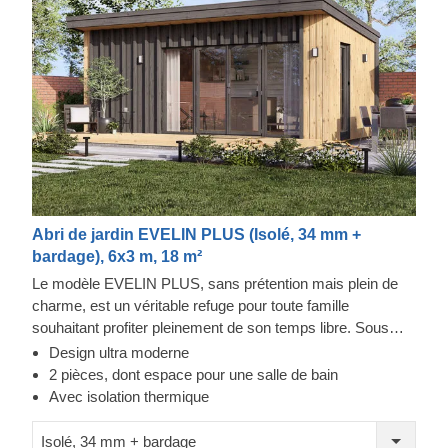
Abri de jardin EVELIN PLUS (Isolé, 34 mm +
bardage), 6x3 m, 18 m²
Le modèle EVELIN PLUS, sans prétention mais plein de
charme, est un véritable refuge pour toute famille
souhaitant profiter pleinement de son temps libre. Sous
son toit plat se trouvent deux pièces offrant un espace
Design ultra moderne
confortable pour les loisirs, les instants de tranquillité et
2 pièces, dont espace pour une salle de bain
bien plus encore. Dans l'EVELIN PLUS, rien ne presse :
Avec isolation thermique
chacun prend le temps de vivre à son rythme. La pièce
secondaire peut d'ailleurs être aménagée en salle de bain
Isolé, 34 mm + bardage