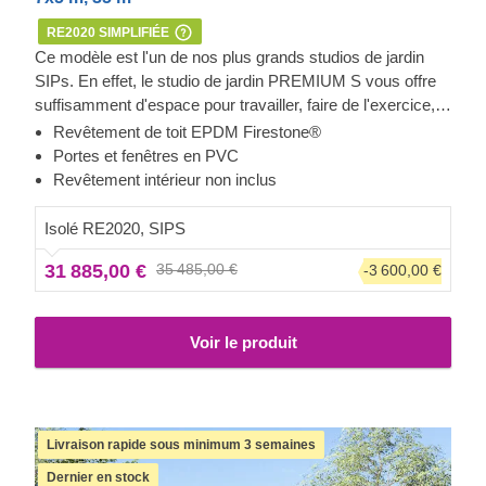
RE2020 SIMPLIFIÉE
Ce modèle est l'un de nos plus grands studios de jardin
SIPs. En effet, le studio de jardin PREMIUM S vous offre
suffisamment d'espace pour travailler, faire de l'exercice,
pratiquer votre hobby... ou même réunir tout ça dans un
Revêtement de toit EPDM Firestone®
seul endroit. Sa construction au style moderne et solide,
Portes et fenêtres en PVC
ses nombreuses et larges fenêtres recouvrant sa façade
Revêtement intérieur non inclus
et son excellente isolation font de ce studio de jardin une
pièce architecturale désirée par tous.
Veuillez noter que
Isolé RE2020, SIPS
le prix de ce modèle n'inclut pas le revêtement
31 885,00 €
35 485,00 €
-3 600,00 €
intérieur.
Voir le produit
Livraison rapide sous minimum 3 semaines
Dernier en stock