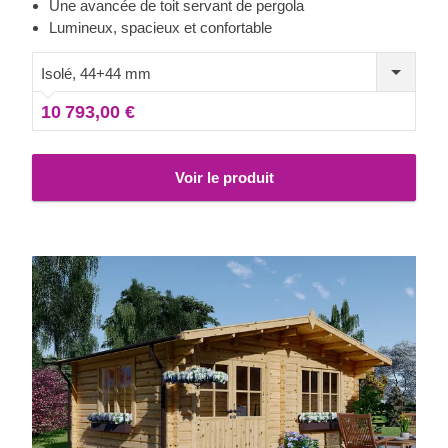
détente préféré dans le jardin. Ce joli abri peut également
Une avancée de toit servant de pergola
servir de pavillon d'été ou de coin salon pour se détendre
Lumineux, spacieux et confortable
et se relaxer pendant les week-ends. Pour votre plus grand
confort, une version isolée de ce modèle est également
Isolé, 44+44 mm
disponible.
10 793,00 €
Voir le produit