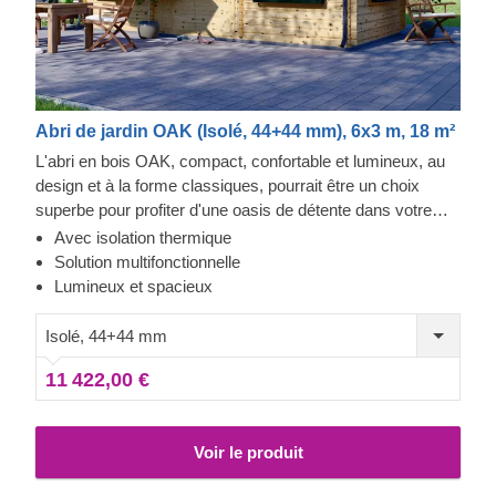
Abri de jardin OAK (Isolé, 44+44 mm), 6x3 m, 18 m²
L'abri en bois OAK, compact, confortable et lumineux, au
design et à la forme classiques, pourrait être un choix
superbe pour profiter d'une oasis de détente dans votre
jardin ou comme maison d'été pour des séjours plus
Avec isolation thermique
courts. De grandes fenêtres prolongent optiquement
Solution multifonctionnelle
l'espace intérieur et font de cet abri un lieu de détente
Lumineux et spacieux
privilégié. Profitez de tout le potentiel de votre espace
extérieur en plaçant cette jolie structure dans votre jardin !
Isolé, 44+44 mm
11 422,00 €
Voir le produit