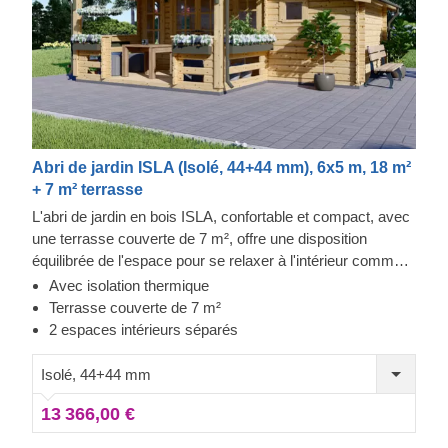
Abri de jardin ISLA (Isolé, 44+44 mm), 6x5 m, 18 m²
+ 7 m² terrasse
L'abri de jardin en bois ISLA, confortable et compact, avec
une terrasse couverte de 7 m², offre une disposition
équilibrée de l'espace pour se relaxer à l'intérieur comme à
l'extérieur. Si vous êtes à la recherche d'un abri de style
Avec isolation thermique
traditionnel pour votre jardin, qui ne surchargera pas votre
Terrasse couverte de 7 m²
jardin tout en offrant une fonctionnalité optimale, ce modèle
2 espaces intérieurs séparés
élégant pourrait être celui qu'il vous faut.
Isolé, 44+44 mm
13 366,00 €