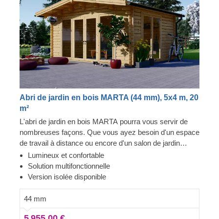
Abri de jardin en bois MARTA (44 mm), 5x4 m, 20
m²
L'abri de jardin en bois MARTA pourra vous servir de
nombreuses façons. Que vous ayez besoin d'un espace
de travail à distance ou encore d'un salon de jardin
confortable, les possibilités sont presque illimitées. Vous
Lumineux et confortable
rêvez d'un abri de style classique pour votre jardin ?
Solution multifonctionnelle
Alors ne cherchez pas plus loin, ce modèle a tout ce
Version isolée disponible
qu'il faut : un toit traditionnel, une avancée de toit
élégante pour se prélasser à l'ombre à l'extérieur et de
44 mm
nombreuses grandes fenêtres, assurant un espace
5 955,00 €
intérieur parfaitement lumineux. Pour votre plus grand