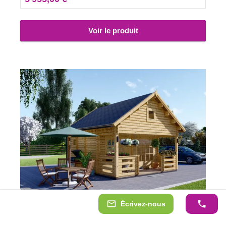
confort, une version isolée de ce modèle est également
disponible.
Voir le produit
Écrivez-nous
Chalet en bois à étage avec terrasse ALBI (44
mm), 20 m² + 8m²