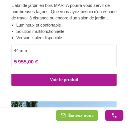
L'abri de jardin en bois MARTA pourra vous servir de
nombreuses façons. Que vous ayez besoin d'un espace
de travail à distance ou encore d'un salon de jardin
confortable, les possibilités sont presque illimitées. Vous
Lumineux et confortable
rêvez d'un abri de style classique pour votre jardin ?
Solution multifonctionnelle
Alors ne cherchez pas plus loin, ce modèle a tout ce
Version isolée disponible
qu'il faut : un toit traditionnel, une avancée de toit
élégante pour se prélasser à l'ombre à l'extérieur et de
44 mm
nombreuses grandes fenêtres, assurant un espace
5 955,00 €
intérieur parfaitement lumineux. Pour votre plus grand
confort, une version isolée de ce modèle est également
disponible.
Voir le produit
Écrivez-nous