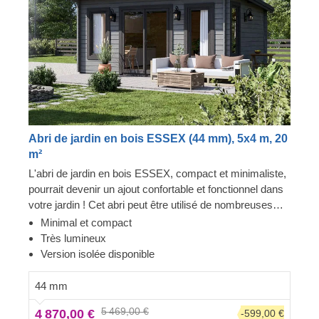
Abri de jardin en bois ESSEX (44 mm), 5x4 m, 20
m²
L'abri de jardin en bois ESSEX, compact et minimaliste,
pourrait devenir un ajout confortable et fonctionnel dans
votre jardin ! Cet abri peut être utilisé de nombreuses
façons. Il pourra devenir un salon confortable, une pièce
Minimal et compact
destinée au télétravail, un espace de stockage, ou
Très lumineux
encore un studio dans lequel exercer vos loisirs. Pour
Version isolée disponible
votre plus grand confort, une version isolée de ce
modèle est également disponible.
44 mm
5 469,00 €
4 870,00 €
-599,00 €