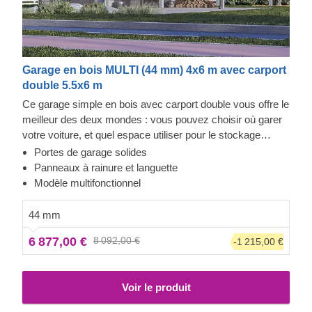
Garage en bois MULTI (44 mm) 4x6 m avec carport
double 5.5x6 m
Ce garage simple en bois avec carport double vous offre le
meilleur des deux mondes : vous pouvez choisir où garer
votre voiture, et quel espace utiliser pour le stockage
d'objets ou d'autres véhicules. Désormais, vous n'aurez
Portes de garage solides
plus à choisir. Profitez du luxe d'avoir un espace de
Panneaux à rainure et languette
stockage sécurisé pour votre véhicule, vous pourriez
Modèle multifonctionnel
même utiliser l'espace supplémentaire pour un petit atelier
! Avec MULTI, vous pouvez vraiment tout faire, qu'il
44 mm
s'agisse d'acheter une voiture supplémentaire, d'aménager
6 877,00 €
8 092,00 €
-1 215,00 €
un salon à l'ancienne dans votre garage, ou d'installer des
étagères avec vos romans préférés.
Voir le produit