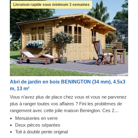
Livraison rapide sous minimum 3 semaines
Abri de jardin en bois BENINGTON (34 mm), 4.5x3
m, 13 m²
Vous n’avez plus de place chez vous et vous ne parvenez
plus à ranger toutes vos affaires ? Fini les problèmes de
rangement avec cette jolie maison Benington. Ces 2
grandes pièces vous permettront de l’aménager comme
Menuiseries en verre
bon vous semble. La qualité pour pas cher et en plus, elle
Deux pièces séparées
est livrée gratuitement chez vous !
Toit à double pente original