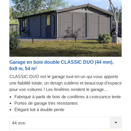
Garage en bois double CLASSIC DUO (44 mm),
6x9 m, 54 m²
CLASSIC DUO est le garage tout-en-un qui vous apporte
une fiabilité totale, un design sublime et beaucoup d'espace
pour vos voitures ! Les fenêtres rendent le garage
lumineux et accueillant, et la construction robuste assure la
Fabriqué à partir de bois de conifères à croissance lente
sécurité de vos voitures. Préparez-vous à faire moins
Portes de garage très résistantes
d'allers-retours à la station de lavage et à être fier de
Élégant toit à double pente
montrer votre toute nouvelle construction en bois à vos
invités. CLASSIC DUO est un petit bijou qui apporte de
44 mm
grands avantages !