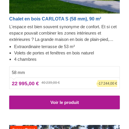
Chalet en bois CARLOTA S (58 mm), 90 m²
L'espace est bien souvent synonyme de confort. Et si cet
espace pouvait combiner les zones intérieures et
extérieures ? La grande maison en bois de plain-pied,
CARLOTA S, avec sa terrasse couverte entourant la
Extraordinaire terrasse de 53 m²
structure, pourrait devenir la maison de vacances familiale
Volets de portes et fenêtres en bois naturel
de vos rêves ou servir de résidence secondaire élégante.
4 chambres
Entrez dans votre nouvelle résidence en bois et sentez-
vous instantanément en paix.
58 mm
22 995,00 €
40 239,00 €
-17 244,00 €
Voir le produit