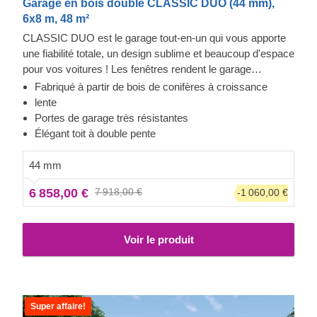
Garage en bois double CLASSIC DUO (44 mm),
6x8 m, 48 m²
CLASSIC DUO est le garage tout-en-un qui vous apporte
une fiabilité totale, un design sublime et beaucoup d'espace
pour vos voitures ! Les fenêtres rendent le garage
lumineux et accueillant, et la construction robuste assure la
Fabriqué à partir de bois de conifères à croissance
sécurité de vos voitures. Préparez-vous à faire moins
lente
d'allers-retours à la station de lavage et à être fier de
Portes de garage très résistantes
montrer votre toute nouvelle construction en bois à vos
Élégant toit à double pente
invités. CLASSIC DUO est un petit bijou qui apporte de
grands avantages !
44 mm
6 858,00 €
7 918,00 €
-1 060,00 €
Voir le produit
Super affaire!