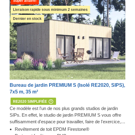
Super affaire!
Livraison rapide sous minimum 2 semaines
Dernier en stock
Bureau de jardin PREMIUM S (Isolé RE2020, SIPS),
7x5 m, 35 m²
RE2020 SIMPLIFIÉE
Ce modèle est l'un de nos plus grands studios de jardin
SIPs. En effet, le studio de jardin PREMIUM S vous offre
suffisamment d'espace pour travailler, faire de l'exercice,
pratiquer votre hobby... ou même réunir tout ça dans un
Revêtement de toit EPDM Firestone®
seul endroit. Sa construction au style moderne et solide,