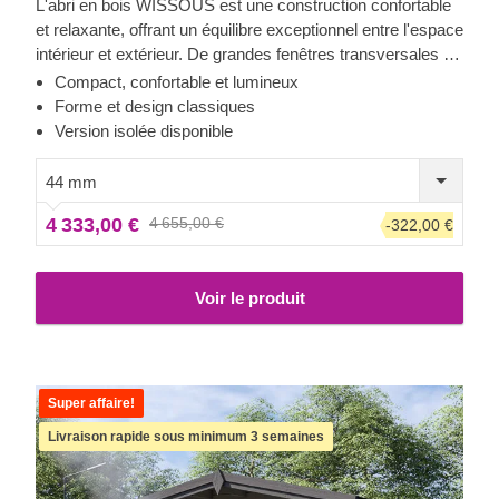
L'abri en bois WISSOUS est une construction confortable
et relaxante, offrant un équilibre exceptionnel entre l'espace
intérieur et extérieur. De grandes fenêtres transversales et
des portes d'entrée doubles garantissent une lumière
Compact, confortable et lumineux
naturelle abondante à l'intérieur, tandis que son avancée de
Forme et design classiques
toit élégante fournit l'ombre nécessaire pour y placer une
Version isolée disponible
chaise longue ou une table à manger les jours d'été. Pour
votre plus grand confort, une version isolée de ce modèle
44 mm
est également disponible.
4 333,00 €
4 655,00 €
-322,00 €
Voir le produit
Super affaire!
Livraison rapide sous minimum 3 semaines