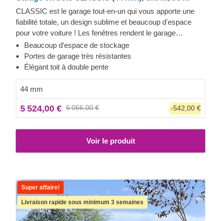
CLASSIC est le garage tout-en-un qui vous apporte une
fiabilité totale, un design sublime et beaucoup d'espace
pour votre voiture ! Les fenêtres rendent le garage
lumineux et accueillant, et la construction robuste assure la
Beaucoup d'espace de stockage
sécurité de votre voiture. Préparez-vous à faire moins
Portes de garage très résistantes
d'allers-retours à la station de lavage et à être fier de
Élégant toit à double pente
montrer votre toute nouvelle construction en bois à vos
invités. CLASSIC est un petit bijou qui apporte de grands
44 mm
avantages !
5 524,00 €
6 066,00 €
-542,00 €
Voir le produit
Super affaire!
Livraison rapide sous minimum 3 semaines