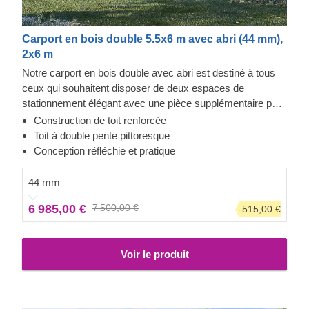
Carport en bois double 5.5x6 m avec abri (44 mm),
2x6 m
Notre carport en bois double avec abri est destiné à tous
ceux qui souhaitent disposer de deux espaces de
stationnement élégant avec une pièce supplémentaire pour
le rangement ou le repos. Vos voitures seront toujours à
Construction de toit renforcée
vos côtés, ce qui est très pratique si vous changez vos
Toit à double pente pittoresque
pneus ou si vous effectuez des travaux de réparation. Cet
Conception réfléchie et pratique
abri de voiture est un vrai bonheur : un look moderne,
beaucoup d'espace, et une solide protection pour vos
44 mm
voitures tout au long de la journée ou de la nuit. C'est un
6 985,00 €
7 500,00 €
-515,00 €
achat que vous ne regretterez pas.
Voir le produit