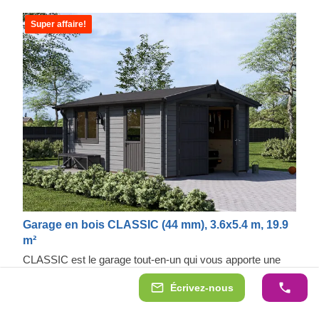
Super affaire!
Garage en bois CLASSIC (44 mm), 3.6x5.4 m, 19.9
m²
CLASSIC est le garage tout-en-un qui vous apporte une
fiabilité totale, un design sublime et beaucoup d'espace
Écrivez-nous
pour votre voiture ! Les fenêtres rendent le garage
lumineux et accueillant, et la construction robuste assure la
Fabriqué à partir de bois de conifères à croissance lente