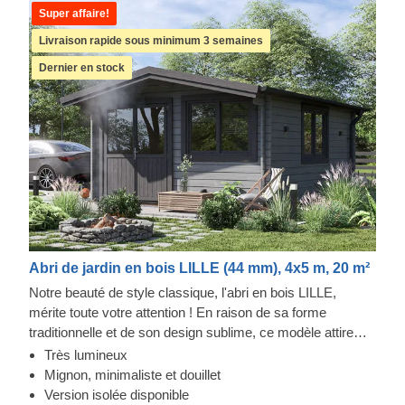
Super affaire!
Livraison rapide sous minimum 3 semaines
Dernier en stock
Abri de jardin en bois LILLE (44 mm), 4x5 m, 20 m²
Notre beauté de style classique, l'abri en bois LILLE,
mérite toute votre attention ! En raison de sa forme
traditionnelle et de son design sublime, ce modèle attire
généralement les clients qui apprécient la simplicité et
Très lumineux
l'esthétique classique du bois. Cet abri lumineux et
Mignon, minimaliste et douillet
spacieux peut se transformer en bureau à domicile, en
Version isolée disponible