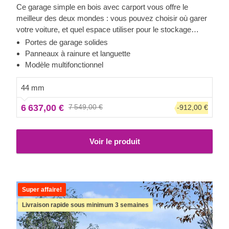
Ce garage simple en bois avec carport vous offre le
meilleur des deux mondes : vous pouvez choisir où garer
votre voiture, et quel espace utiliser pour le stockage
d'objets ou d'autres véhicules. Désormais, vous n'aurez
Portes de garage solides
plus à choisir. Profitez du luxe d'avoir un espace de
Panneaux à rainure et languette
stockage sécurisé pour votre véhicule, vous pourriez
Modèle multifonctionnel
même utiliser l'espace supplémentaire pour un petit atelier
! Avec MULTI, vous pouvez vraiment tout faire, qu'il
44 mm
s'agisse d'acheter une voiture supplémentaire, d'aménager
6 637,00 €
7 549,00 €
-912,00 €
un salon à l'ancienne dans votre garage, ou d'installer des
étagères avec vos romans préférés.
Voir le produit
Super affaire!
Livraison rapide sous minimum 3 semaines