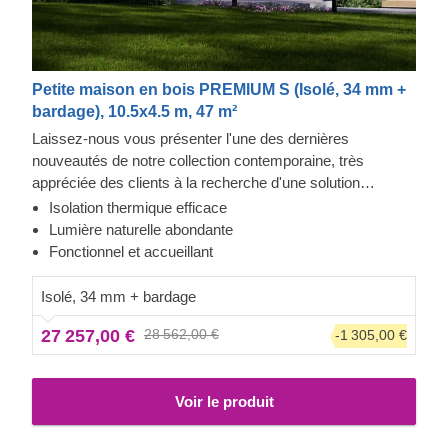
Petite maison en bois PREMIUM S (Isolé, 34 mm +
bardage), 10.5x4.5 m, 47 m²
Laissez-nous vous présenter l'une des dernières
nouveautés de notre collection contemporaine, très
appréciée des clients à la recherche d'une solution
moderne et fonctionnelle pour leur espace jardin.
Isolation thermique efficace
Découvrez une charmante et spacieuse maison en bois de
Lumière naturelle abondante
41,5 m², offrant des possibilités infinies pour vos activités
Fonctionnel et accueillant
de loisirs ou se transformant en un espace de vie
secondaire confortable.
Veuillez noter que l'apparence
Isolé, 34 mm + bardage
de ce modèle spécifique peut varier de celle du modèle
27 257,00 €
28 562,00 €
-1 305,00 €
standard. Des accessoires peuvent être inclus avec ce
modèle ; n'hésitez pas à nous contacter pour plus
d'informations.
Voir le produit