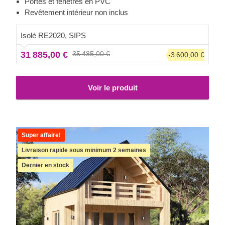
Portes et fenêtres en PVC
ses nombreuses et larges fenêtres recouvrant sa façade
Revêtement intérieur non inclus
et son excellente isolation font de ce studio de jardin une
pièce architecturale désirée par tous.
Veuillez noter que
Isolé RE2020, SIPS
le prix de ce modèle n'inclut pas le revêtement
31 885,00 €
35 485,00 €
-3 600,00 €
intérieur.
Voir le produit
Super affaire!
Livraison rapide sous minimum 2 semaines
Dernier en stock