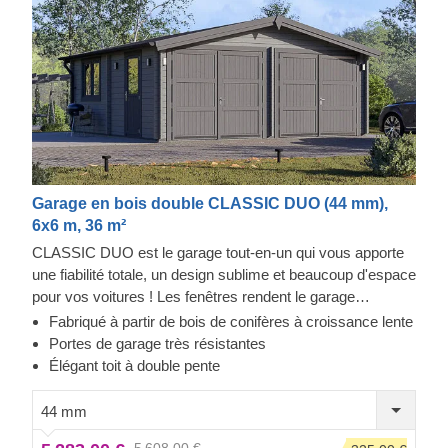
Garage en bois double CLASSIC DUO (44 mm),
6x6 m, 36 m²
CLASSIC DUO est le garage tout-en-un qui vous apporte
une fiabilité totale, un design sublime et beaucoup d'espace
pour vos voitures ! Les fenêtres rendent le garage
lumineux et accueillant, et la construction robuste assure la
Fabriqué à partir de bois de conifères à croissance lente
sécurité de vos voitures. Préparez-vous à faire moins
Portes de garage très résistantes
d'allers-retours à la station de lavage et à être fier de
Élégant toit à double pente
montrer votre toute nouvelle construction en bois à vos
invités. CLASSIC DUO est un petit bijou qui apporte de
44 mm
grands avantages !