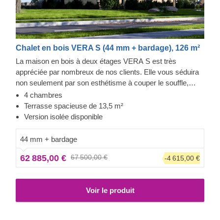
Chalet en bois VERA S (44 mm + bardage), 126 m²
La maison en bois à deux étages VERA S est très
appréciée par nombreux de nos clients. Elle vous séduira
non seulement par son esthétisme à couper le souffle,
mais également par sa disposition intérieure pratique, qui
4 chambres
permettra à chaque membre de votre famille ou invité de
Terrasse spacieuse de 13,5 m²
profiter de son intimité. Un autre point fort de ce modèle est
Version isolée disponible
sa magnifique terrasse couverte de 13,5 m², qui vous
permettra de profiter des soirées d'été en plein air avec
44 mm + bardage
vos proches.
Veuillez noter que l'apparence de ce
62 885,00 €
67 500,00 €
-4 615,00 €
modèle spécifique peut varier de celle du modèle
standard. Des accessoires peuvent être inclus avec ce
modèle ; n'hésitez pas à nous contacter pour plus
Voir le produit
d'informations.