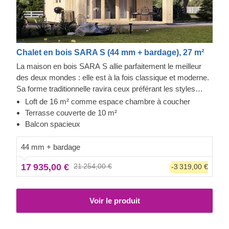
Chalet en bois SARA S (44 mm + bardage), 27 m²
La maison en bois SARA S allie parfaitement le meilleur
des deux mondes : elle est à la fois classique et moderne.
Sa forme traditionnelle ravira ceux préférant les styles
intemporels, tandis que ses grandes fenêtres entourant la
Loft de 16 m² comme espace chambre à coucher
maison et son beau bardage ajouteront instantanément
Terrasse couverte de 10 m²
une touche de modernité. D'apparence compacte, la
Balcon spacieux
maison en bois SARA S est un véritable bijou si vous
cherchez une résidence en solo ou un lieu de séjour pour
44 mm + bardage
un couple. Elle dispose de toutes les commodités
17 935,00 €
21 254,00 €
-3 319,00 €
nécessaires, tout en conservant une ambiance
architecturale minimaliste : un espace loft pour se reposer
confortablement, un salon, un espace cuisine compact et
Voir le produit
une salle de bain.