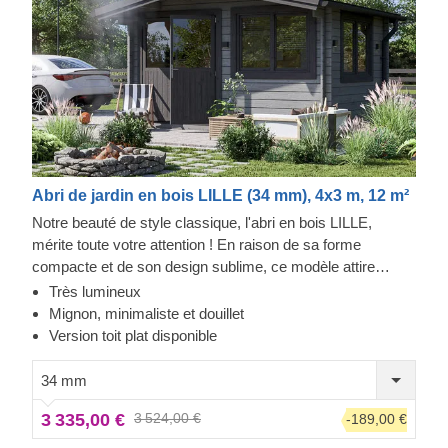
Abri de jardin en bois LILLE (34 mm), 4x3 m, 12 m²
Notre beauté de style classique, l'abri en bois LILLE,
mérite toute votre attention ! En raison de sa forme
compacte et de son design sublime, ce modèle attire
généralement les clients qui apprécient la simplicité et
Très lumineux
l'esthétique classique du bois. Cet adorable abri peut se
Mignon, minimaliste et douillet
transformer en bureau à domicile, ou bien par exemple en
Version toit plat disponible
large espace de stockage.
34 mm
3 335,00 €
3 524,00 €
-189,00 €