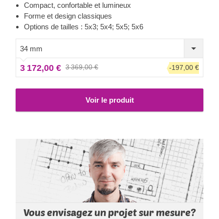
des portes d'entrée doubles garantissent une lumière
Compact, confortable et lumineux
naturelle abondante à l'intérieur, tandis que son avancée de
Forme et design classiques
toit élégante fournit l'ombre nécessaire pour y placer une
Options de tailles : 5x3; 5x4; 5x5; 5x6
chaise longue ou une table à manger les jours d'été. Pour
votre plus grand confort, une version isolée de ce modèle
34 mm
est également disponible.
3 172,00 €
3 369,00 €
-197,00 €
Voir le produit
Vous envisagez un projet sur mesure?