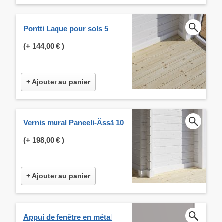
Pontti Laque pour sols 5
(+
144,00 €
)
+ Ajouter au panier
Vernis mural Paneeli-Ässä 10
(+
198,00 €
)
+ Ajouter au panier
Appui de fenêtre en métal