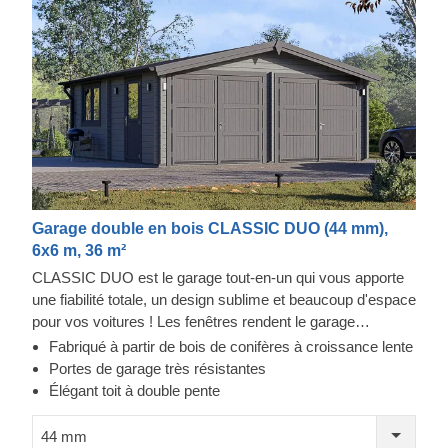
Garage double en bois CLASSIC DUO (44 mm),
6x6 m, 36 m²
CLASSIC DUO est le garage tout-en-un qui vous apporte
une fiabilité totale, un design sublime et beaucoup d'espace
pour vos voitures ! Les fenêtres rendent le garage
lumineux et accueillant, et la construction robuste assure la
Fabriqué à partir de bois de conifères à croissance lente
sécurité de vos voitures. Préparez-vous à faire moins
Portes de garage très résistantes
d'allers-retours à la station de lavage et à être fier de
Élégant toit à double pente
montrer votre toute nouvelle construction en bois à vos
invités. CLASSIC DUO est un petit bijou qui apporte de
44 mm