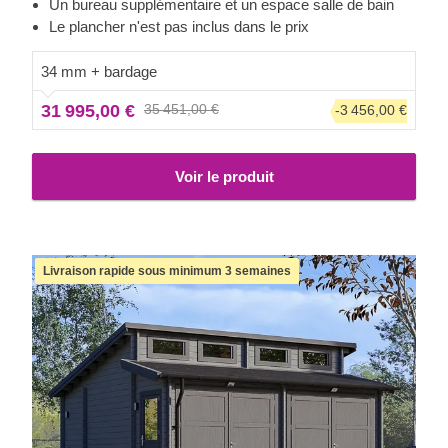
un studio de 26 m² juste à côté. En plus, vous trouverez 2
Un bureau supplémentaire et un espace salle de bain
pièces supplémentaires pour du stockage. Le design est
Le plancher n'est pas inclus dans le prix
élégant et discret, et il mettra facilement en valeur votre
jardin. Rendez votre quotidien un peu plus agréable avec
34 mm + bardage
SILVIA S !
Le prix de ce modèle n'inclut pas le plancher.
31 995,00 €
35 451,00 €
-3 456,00 €
Voir le produit
Livraison rapide sous minimum 3 semaines