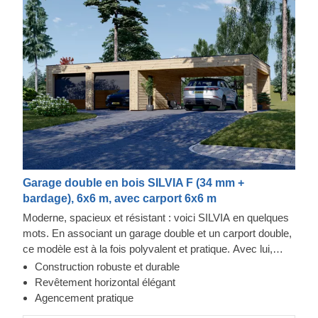
Garage double en bois SILVIA F (34 mm +
bardage), 6x6 m, avec carport 6x6 m
Moderne, spacieux et résistant : voici SILVIA en quelques
mots. En associant un garage double et un carport double,
ce modèle est à la fois polyvalent et pratique. Avec lui,
vous pouvez choisir le meilleur espace de stationnement
Construction robuste et durable
pour vos véhicules, ou utiliser l'espace supplémentaire en
Revêtement horizontal élégant
fonction de vos besoins. L'espace intérieur du garage peut
Agencement pratique
parfaitement devenir un lieu où se rassembler en famille,