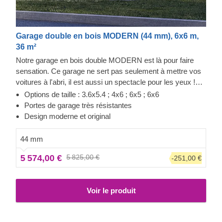
Garage double en bois MODERN (44 mm), 6x6 m,
36 m²
Notre garage en bois double MODERN est là pour faire
sensation. Ce garage ne sert pas seulement à mettre vos
voitures à l'abri, il est aussi un spectacle pour les yeux !
Préparez-vous à garer vos voitures du premier coup dans
Options de taille : 3.6x5.4 ; 4x6 ; 6x5 ; 6x6
un garage baigné de lumière. De plus, vous n'aurez plus
Portes de garage très résistantes
jamais besoin de déblayer la neige du toit de vos voitures.
Design moderne et original
Désormais, elles seront toujours prêtes à partir ! Décorez
votre garage comme vous le souhaitez, les aspects
44 mm
pratiques les plus importants sont déjà pris en charge !
5 574,00 €
5 825,00 €
-251,00 €
Voir le produit