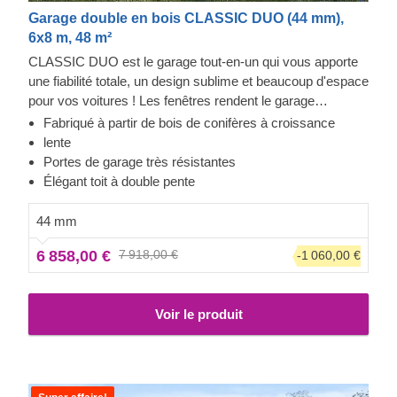
Garage double en bois CLASSIC DUO (44 mm),
6x8 m, 48 m²
CLASSIC DUO est le garage tout-en-un qui vous apporte
une fiabilité totale, un design sublime et beaucoup d'espace
pour vos voitures ! Les fenêtres rendent le garage
lumineux et accueillant, et la construction robuste assure la
Fabriqué à partir de bois de conifères à croissance
sécurité de vos voitures. Préparez-vous à faire moins
lente
d'allers-retours à la station de lavage et à être fier de
Portes de garage très résistantes
montrer votre toute nouvelle construction en bois à vos
Élégant toit à double pente
invités. CLASSIC DUO est un petit bijou qui apporte de
grands avantages !
44 mm
6 858,00 €
7 918,00 €
-1 060,00 €
Voir le produit