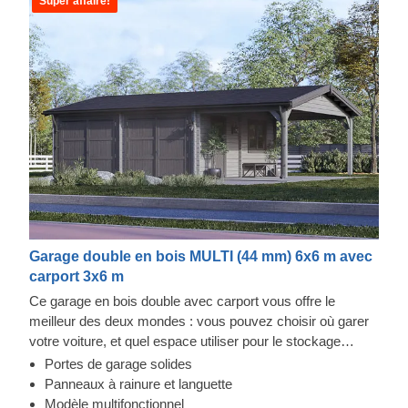
Super affaire!
Garage double en bois MULTI (44 mm) 6x6 m avec
carport 3x6 m
Ce garage en bois double avec carport vous offre le
meilleur des deux mondes : vous pouvez choisir où garer
votre voiture, et quel espace utiliser pour le stockage
d'objets ou d'autres véhicules. Désormais, vous n'aurez
Portes de garage solides
plus à choisir. Profitez du luxe d'avoir un espace de
Panneaux à rainure et languette
stockage sécurisé pour votre véhicule, vous pourriez
Modèle multifonctionnel