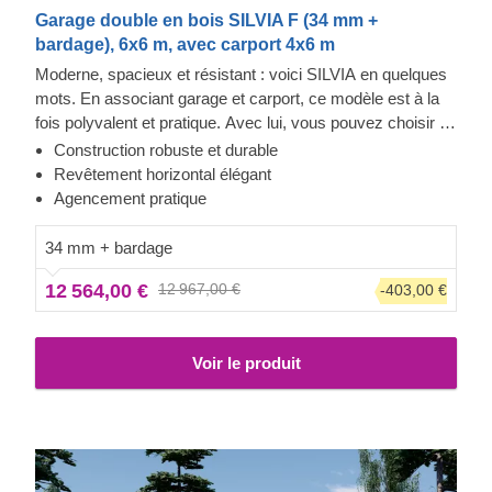
Garage double en bois SILVIA F (34 mm +
bardage), 6x6 m, avec carport 4x6 m
Moderne, spacieux et résistant : voici SILVIA en quelques
mots. En associant garage et carport, ce modèle est à la
fois polyvalent et pratique. Avec lui, vous pouvez choisir le
meilleur espace de stationnement pour chaque véhicule,
Construction robuste et durable
ou utiliser l'espace supplémentaire en fonction de vos
Revêtement horizontal élégant
besoins. L'espace intérieur du garage peut parfaitement
Agencement pratique
devenir un lieu où se rassembler en famille, ou bien servir
d'espace de stockage, tandis que le carport peut vous
34 mm + bardage
permettre de garder tous vos outils de jardinage à portée
12 564,00 €
12 967,00 €
-403,00 €
de main. Ainsi, que vous possédiez 1, 2 ou 3 véhicules,
SILVIA vous permettra d'améliorer votre quotidien !
Voir le produit