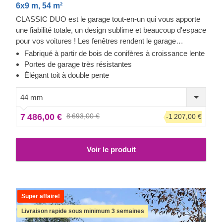
6x9 m, 54 m²
CLASSIC DUO est le garage tout-en-un qui vous apporte
une fiabilité totale, un design sublime et beaucoup d'espace
pour vos voitures ! Les fenêtres rendent le garage
lumineux et accueillant, et la construction robuste assure la
Fabriqué à partir de bois de conifères à croissance lente
sécurité de vos voitures. Préparez-vous à faire moins
Portes de garage très résistantes
d'allers-retours à la station de lavage et à être fier de
Élégant toit à double pente
montrer votre toute nouvelle construction en bois à vos
invités. CLASSIC DUO est un petit bijou qui apporte de
44 mm
grands avantages !
7 486,00 €
8 693,00 €
-1 207,00 €
Voir le produit
Super affaire!
Livraison rapide sous minimum 3 semaines