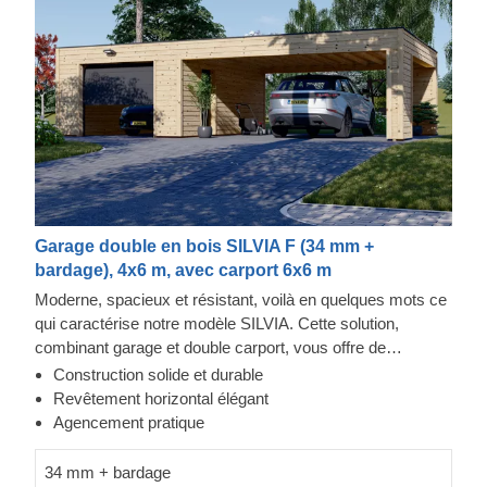
Garage double en bois SILVIA F (34 mm +
bardage), 4x6 m, avec carport 6x6 m
Moderne, spacieux et résistant, voilà en quelques mots ce
qui caractérise notre modèle SILVIA. Cette solution,
combinant garage et double carport, vous offre de
nombreuses possibilités. Vous pouvez choisir d'y
Construction solide et durable
stationner vos véhicules, ou bien de complètement
Revêtement horizontal élégant
transformer l'espace supplémentaire pour l'utiliser à votre
Agencement pratique
guide. Le garage peut être converti en un studio
indépendant, et le carport peut faire office d'une zone de
34 mm + bardage