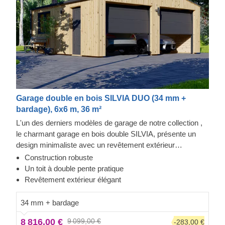
Garage double en bois SILVIA DUO (34 mm +
bardage), 6x6 m, 36 m²
L'un des derniers modèles de garage de notre collection ,
le charmant garage en bois double SILVIA, présente un
design minimaliste avec un revêtement extérieur
contemporain et un
toit à double pente. Si vous êtes à la
Construction robuste
recherche d'une solution de protection élégante et raffinée
Un toit à double pente pratique
pour vos véhicules, regardez de plus près ce modèle : il a
Revêtement extérieur élégant
beaucoup à offrir !
34 mm + bardage
8 816,00 €
9 099,00 €
-283,00 €