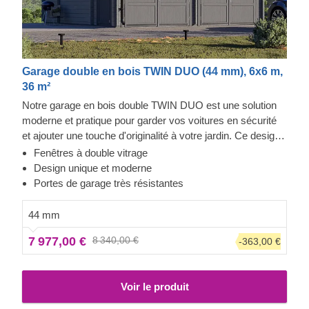
Garage double en bois TWIN DUO (44 mm), 6x6 m,
36 m²
Notre garage en bois double TWIN DUO est une solution
moderne et pratique pour garder vos voitures en sécurité
et ajouter une touche d'originalité à votre jardin. Ce design
distinctif comporte de nombreuses fenêtres pour une
Fenêtres à double vitrage
meilleure luminosité, des entrées séparées pour vous et
Design unique et moderne
vos véhicules, et des portes résistantes pour une sécurité
Portes de garage très résistantes
accrue. Ce garage peut vraiment être votre forteresse !
Vos outils de jardinage, vos meubles et tous vos
44 mm
bricolages seront tous stockés en toute sécurité pour que
7 977,00 €
8 340,00 €
-363,00 €
vous puissiez y revenir à tout moment. TWIN DUO est
bien plus qu'une simple place de parking !
Voir le produit