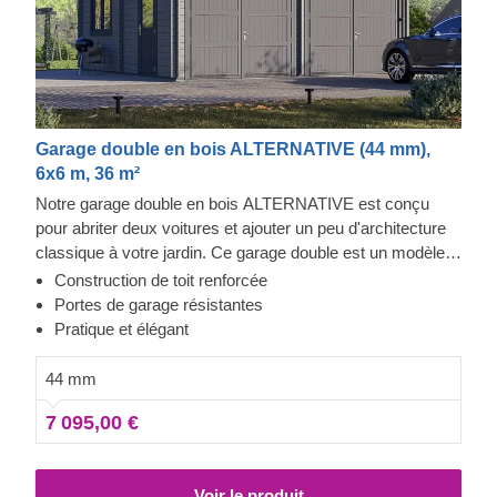
Garage double en bois ALTERNATIVE (44 mm),
6x6 m, 36 m²
Notre garage double en bois ALTERNATIVE est conçu
pour abriter deux voitures et ajouter un peu d'architecture
classique à votre jardin. Ce garage double est un modèle
dans lequel vous aurez certainement envie de rentrer. Il est
Construction de toit renforcée
fabriqué en bois de conifère à croissance lente, les portes
Portes de garage résistantes
de garage sont robustes et le toit à double pente chic
Pratique et élégant
résiste aux intempéries. Il ne vous reste plus qu'à choisir
un emplacement pour votre garage et à vous réjouir :
44 mm
ALTERNATIVE tiendra ses promesses !
7 095,00 €
Voir le produit