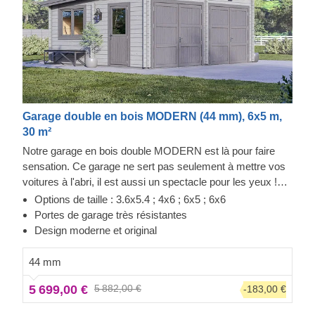
Garage double en bois MODERN (44 mm), 6x5 m,
30 m²
Notre garage en bois double MODERN est là pour faire
sensation. Ce garage ne sert pas seulement à mettre vos
voitures à l'abri, il est aussi un spectacle pour les yeux !
Préparez-vous à garer vos voitures du premier coup dans
Options de taille : 3.6x5.4 ; 4x6 ; 6x5 ; 6x6
un garage baigné de lumière. De plus, vous n'aurez plus
Portes de garage très résistantes
jamais besoin de déblayer la neige du toit de vos voitures.
Design moderne et original
Désormais, elles seront toujours prêtes à partir ! Décorez
votre garage comme vous le souhaitez, les aspects
44 mm
pratiques les plus importants sont déjà pris en charge !
5 699,00 €
5 882,00 €
-183,00 €