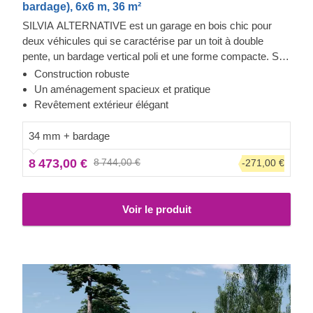
bardage), 6x6 m, 36 m²
SILVIA ALTERNATIVE est un garage en bois chic pour
deux véhicules qui se caractérise par un toit à double
pente, un bardage vertical poli et une forme compacte. Si
vous êtes à la recherche d'une solution de protection
Construction robuste
élégante et raffinée pour vos véhicules, regardez de plus
Un aménagement spacieux et pratique
près ce modèle : il a beaucoup à offrir !
Revêtement extérieur élégant
34 mm + bardage
8 473,00 €
8 744,00 €
-271,00 €
Voir le produit