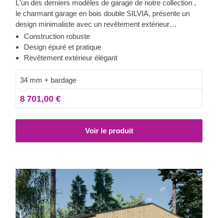
L'un des derniers modèles de garage de notre collection ,
le charmant garage en bois double SILVIA, présente un
design minimaliste avec un revêtement extérieur
contemporain et un toit plat. Si vous êtes à la recherche
Construction robuste
d'une solution de protection élégante et raffinée pour vos
Design épuré et pratique
véhicules, regardez de plus près ce modèle : il a beaucoup
Revêtement extérieur élégant
à offrir !
34 mm + bardage
8 701,00 €
Voir le produit