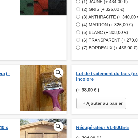
(1) JAUNE (+ 434,00 €)
(2) GRIS (+ 326,00 €)
(3) ANTHRACITE (+ 340,00 
(4) MARRON (+ 326,00 €)
(5) BLANC (+ 308,00 €)
(6) TRANSPARENT (+ 279,0
(7) BORDEAUX (+ 456,00 €)
ur) -
Lot de traitement du bois (ext
Incolore
(+
98,00 €
)
+ Ajouter au panier
40 x
Récupérateur VL-80U5-E