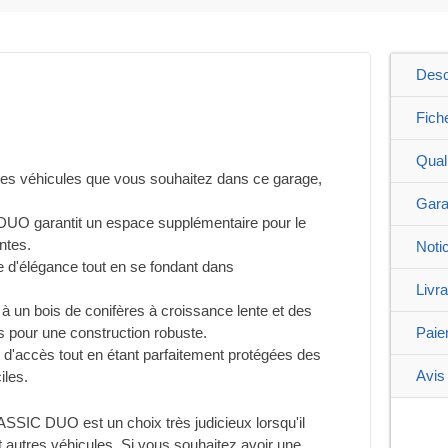
Desc
Fich
Qual
les véhicules que vous souhaitez dans ce garage,
Gara
O garantit un espace supplémentaire pour le
ntes.
Noti
e d'élégance tout en se fondant dans
Livr
 à un bois de conifères à croissance lente et des
s pour une construction robuste.
Paie
es d'accès tout en étant parfaitement protégées des
Avis 
iles.
SSIC DUO est un choix très judicieux lorsqu'il
et autres véhicules. Si vous souhaitez avoir une