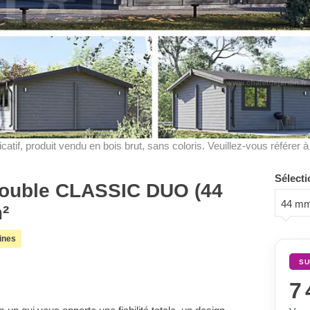
dicatif, produit vendu en bois brut, sans coloris. Veuillez-vous référer 
Sélecti
double CLASSIC DUO (44
44 m
²
ines
SU
7 