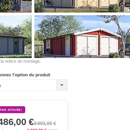
à la notice de montage.
onnez l'option du produit
m
PER AFFAIRE!
486,00 €
8 693,00 €