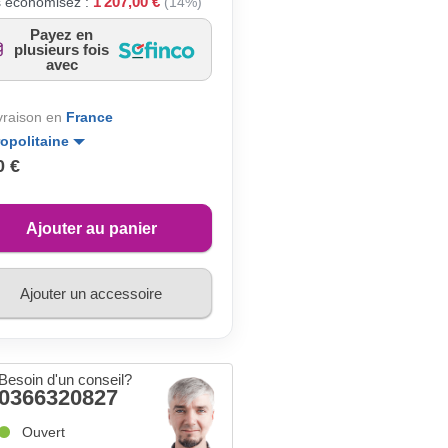
1 207,00 €
 économisez :
(14%)
Payez en
plusieurs fois
avec
ivraison en
France
opolitaine
0 €
Ajouter au panier
Ajouter un accessoire
Besoin d'un conseil?
0366320827
Ouvert