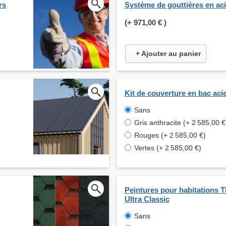
rs
Système de gouttières en ac
(+
971,00 €
)
+ Ajouter au panier
Kit de couverture en bac aci
Sans
Gris anthracite (+ 2 585,00 €
Rouges (+ 2 585,00 €)
Vertes (+ 2 585,00 €)
Peintures pour habitations
Ultra Classic
Sans