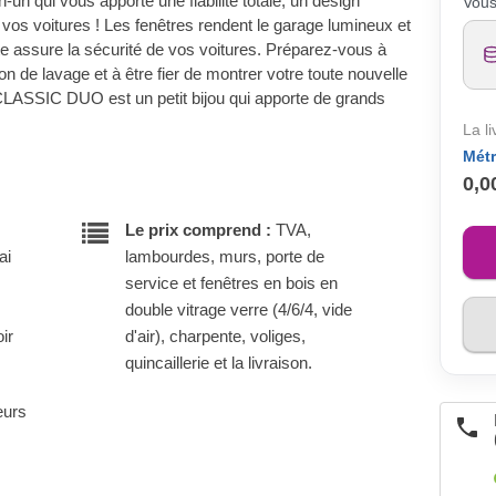
n qui vous apporte une fiabilité totale, un design
Vous
os voitures ! Les fenêtres rendent le garage lumineux et
ste assure la sécurité de vos voitures. Préparez-vous à
tion de lavage et à être fier de montrer votre toute nouvelle
 CLASSIC DUO est un petit bijou qui apporte de grands
La l
Métr
0,0
Le prix comprend :
TVA,
ai
lambourdes, murs, porte de
service et fenêtres en bois en
double vitrage verre (4/6/4, vide
ir
d'air), charpente, voliges,
quincaillerie et la livraison.
eurs