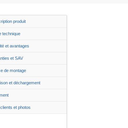
ription produit
e technique
ité et avantages
nties et SAV
ce de montage
aison et déchargement
ment
clients et photos