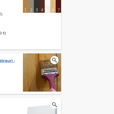
€)
0 €)
érieur) -