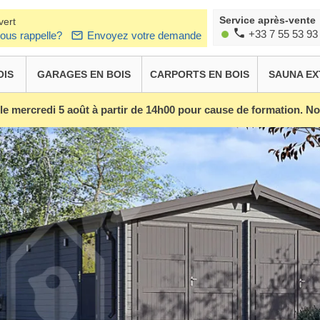
Service après-vente
vert
+33 7 55 53 93
ous rappelle?
Envoyez votre demande
OIS
GARAGES EN BOIS
CARPORTS EN BOIS
SAUNA EX
 le mercredi 5 août à partir de 14h00 pour cause de formation. 