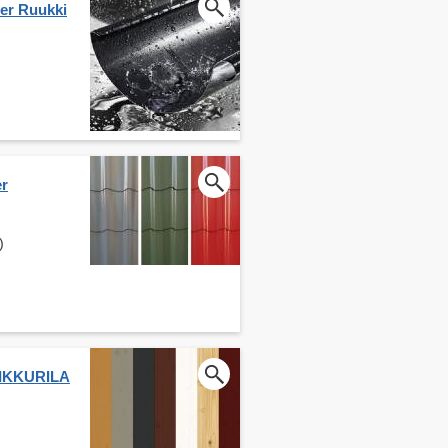
ier Ruukki
er
)
 TIKKURILA