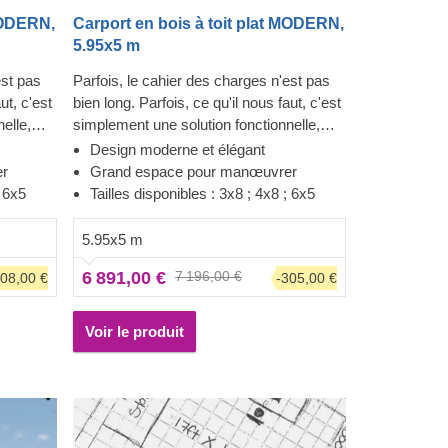
 MODERN,
Carport en bois à toit plat MODERN,
5.95x5 m
est pas
Parfois, le cahier des charges n'est pas
ut, c'est
bien long. Parfois, ce qu'il nous faut, c'est
elle,
simplement une solution fonctionnelle,
hicule
fiable et élégante. Garer votre véhicule
Design moderne et élégant
 tous les
dans cette structure peut se faire tous les
er
Grand espace pour manœuvrer
t avec
jours, grâce à ce parking couvert avec
; 6x5
Tailles disponibles : 3x8 ; 4x8 ; 6x5
nifère à
stockage. Fabriqué en bois de conifère à
fre une
croissance lente, le MODERN offre une
5.95x5 m
ide, avec
expérience de stationnement rapide. Ces
6 891,00 €
7 196,00 €
308,00 €
-305,00 €
re
espaces supplémentaires peuvent être
age. Ces
d'une aide précieuse pour ranger pneus
e d'une
de rechanges, outils ou vélos. Une offre
Voir le produit
s de
deux-en-un, mais assurez-vous de
ffre
considérer également notre autres tailles !
de
tailles !