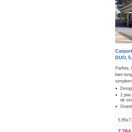
Carport
DUO, 5
Parfois,
bien long
simpleme
fiable e
Desig
dans cett
2 pla
de st
jours, g
Grand
avec sto
conifère
5.95x7
DUO offr
stationn
7 764