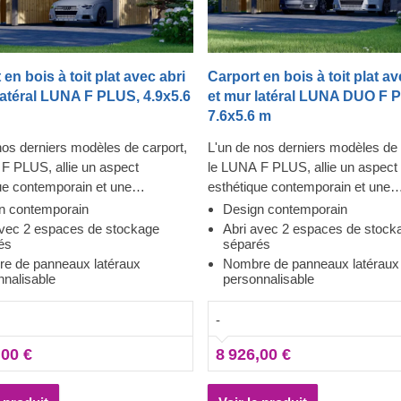
 en bois à toit plat avec abri
Carport en bois à toit plat av
latéral LUNA F PLUS, 4.9x5.6
et mur latéral LUNA DUO F 
7.6x5.6 m
nos derniers modèles de carport,
L'un de nos derniers modèles de 
F PLUS, allie un aspect
le LUNA F PLUS, allie un aspect
ue contemporain et une
esthétique contemporain et une
alité optimale grâce à un abri de
fonctionnalité optimale grâce à un
n contemporain
Design contemporain
 attenant divisé en deux zones,
stockage attenant divisé en deux
avec 2 espaces de stockage
Abri avec 2 espaces de stock
és
séparés
 entrées séparées sur les
avec des entrées séparées sur l
e de panneaux latéraux
Nombre de panneaux latéraux
opposées. Ce carport spacieux
parties opposées. Ce carport sp
nnalisable
personnalisable
x parois latérales constitue un
avec deux parois latérales consti
 abri pour votre véhicule, le
excellent abri pour vos véhicules,
-
nt efficacement des conditions
protégeant efficacement des cond
es difficiles, de la lumière directe
climatiques difficiles, de la lumièr
,00 €
8 926,00 €
, du vent ou de la pluie.
du soleil, du vent ou de la pluie.