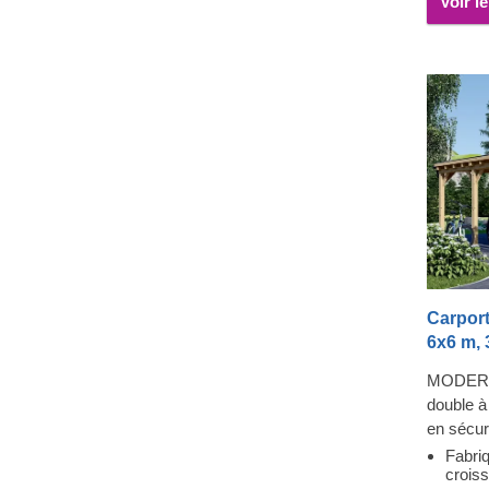
Voir l
Carport
6x6 m, 
MODERN 
double à 
en sécur
à tout m
Fabriq
crois
construc