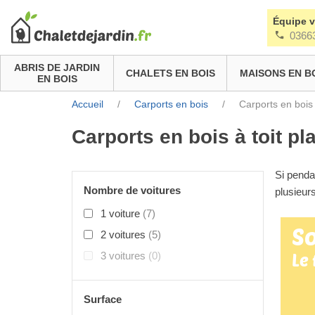
Équipe 
0366
ABRIS DE JARDIN
CHALETS EN BOIS
MAISONS EN B
EN BOIS
Accueil
/
Carports en bois
/
Carports en bois à
Carports en bois à toit pla
Si pendan
Nombre de voitures
plusieur
1 voiture
(7)
So
2 voitures
(5)
3 voitures
(0)
Le
Surface