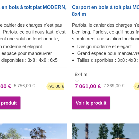
 en bois à toit plat MODERN,
Carport en bois à toit plat
8x4 m
 le cahier des charges n'est pas
Parfois, le cahier des charges n'
. Parfois, ce qu'il nous faut, c'est
bien long. Parfois, ce qu'il nous fa
nt une solution fonctionnelle,
simplement une solution fonctionn
 élégante. Garer votre véhicule
fiable et élégante. Garer votre vé
n moderne et élégant
Design moderne et élégant
e structure peut se faire tous les
dans cette structure peut se faire
 espace pour manœuvrer
Grand espace pour manœuvr
râce à ce parking couvert avec
jours, grâce à ce parking couver
s disponibles : 3x8 ; 4x8 ; 6x5
Tailles disponibles : 3x8 ; 4x8 
. Fabriqué en bois de conifère à
stockage. Fabriqué en bois de co
ce lente, le MODERN offre une
croissance lente, le MODERN of
8x4 m
ce de stationnement rapide, avec
expérience de stationnement rap
,00 €
5 756,00 €
7 061,00 €
7 369,00 €
-91,00 €
-
 juste à côté de la voiture
une porte juste à côté de la voitu
sur un espace de stockage. Ces
donnant sur un espace de stock
lémentaires peuvent être d'une
7m² supplémentaires peuvent êtr
e produit
Voir le produit
cieuse pour ranger pneus de
aide précieuse pour ranger pneu
s, outils ou vélos. Une offre
rechanges, outils ou vélos. Une o
un, mais assurez-vous de
deux-en-un, mais assurez-vous 
r également notre autres tailles !
considérer également notre autres 