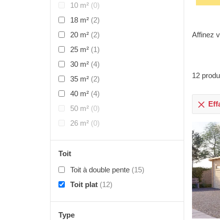
10 m²
(0)
18 m²
(2)
20 m²
(2)
Affinez v
25 m²
(1)
30 m²
(4)
12
produ
35 m²
(2)
40 m²
(4)
Effa
50 m²
(0)
26 m²
(0)
Toit
Toit à double pente
(15)
Toit plat
(12)
Type