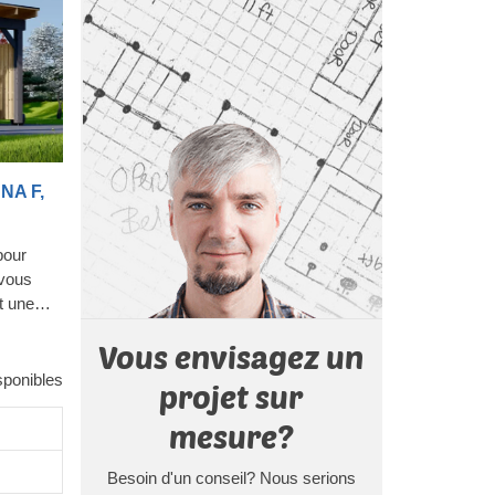
UNA F,
pour
 vous
et une
e. Grâce
Vous envisagez un
 son
mporain,
sponibles
projet sur
otre
mesure?
ibilité de
téraux
Besoin d'un conseil? Nous serions