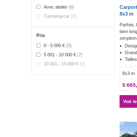
Avec atelier
(6)
Carport
8x3 m
Camping-car
(0)
Parfois,
bien long
Prix
simpleme
fiable et
0 - 5 000 €
(5)
Desig
dans cett
Grand
5 001 - 10 000 €
(7)
jours, g
Taille
10 001 - 15 000 €
(0)
stockage
croissan
8x3 m
expérien
5 665
une porte
donnant 
5m² supp
Voir l
aide pré
rechange
deux-en-
considére