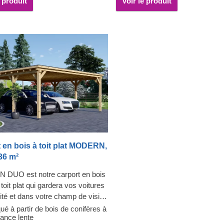
e produit
Voir le produit
 en bois à toit plat MODERN,
36 m²
DUO est notre carport en bois
toit plat qui gardera vos voitures
ité et dans votre champ de vision
oment. De plus, cette
ué à partir de bois de conifères à
sance lente
tion robuste et spacieuse