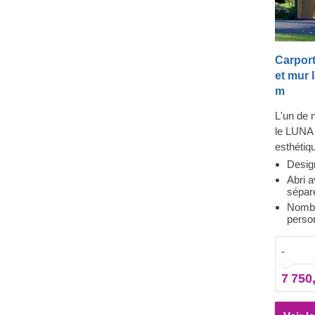
Carport
et mur 
m
L'un de 
le LUNA 
esthétiq
fonctionn
Desig
stockage
Abri 
sépar
avec des
Nombr
parties 
perso
avec deu
excellent
-
protégea
climatiqu
7 750
du soleil