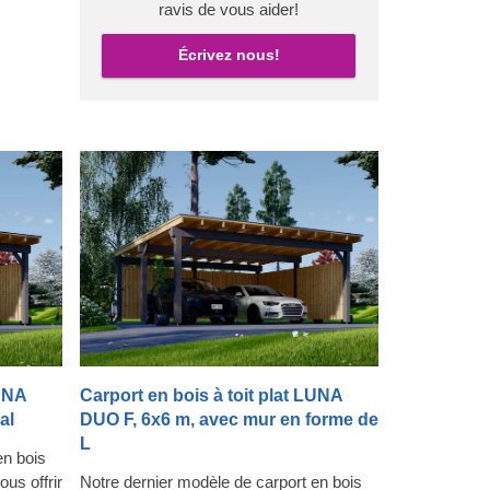
e le
ravis de vous aider!
 le
Écrivez nous!
LUNA
Carport en bois à toit plat LUNA
al
DUO F, 6x6 m, avec mur en forme de
L
en bois
us offrir
Notre dernier modèle de carport en bois