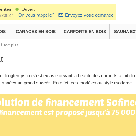
|
ventes
Ouvert
On vous rappelle?
Envoyez votre demande
320827
OIS
GARAGES EN BOIS
CARPORTS EN BOIS
SAUNA EX
 toit plat
t
t longtemps on s'est extasié devant la beauté des carports à toit doub
s années un grand succès. En effet, ces modèles au style moderne
..
lution de financement Sofinc
 financement est proposé jusqu’à 75 000