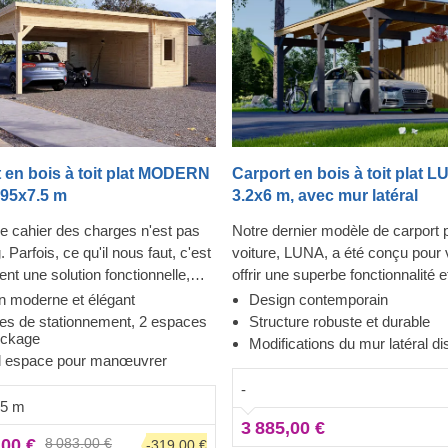
 en bois à toit plat MODERN
Carport en bois à toit plat L
.95x7.5 m
3.2x6 m, avec mur latéral
 le cahier des charges n'est pas
Notre dernier modèle de carport 
. Parfois, ce qu'il nous faut, c'est
voiture, LUNA, a été conçu pour
nt une solution fonctionnelle,
offrir une superbe fonctionnalité 
t élégante. Garer vos véhicules
esthétique contemporaine raffiné
n moderne et élégant
Design contemporain
e structure peut se faire tous les
à sa forme moderne et élégante,
ces de stationnement, 2 espaces
Structure robuste et durable
ockage
râce à ce double parking couvert
design sublime et toit plat conte
Modifications du mur latéral di
 espace pour manœuvrer
ckage. Fabriqué en bois de
ce magnifique carport deviendra
 à croissance lente, le MODERN
rapidement un ajout précieux à v
-
.5 m
e une expérience de
espace extérieur. En plus, la poss
3 885,00 €
ement rapide, avec une porte
choisir le nombre de panneaux la
,00 €
8 083,00 €
-319,00 €