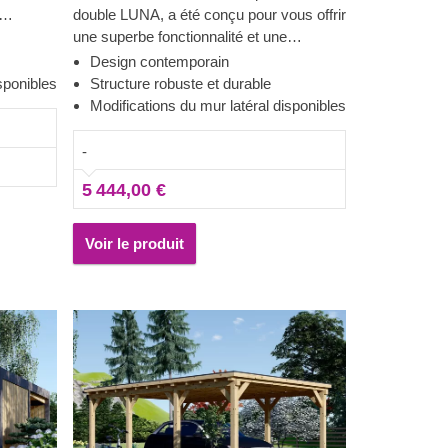
double LUNA, a été conçu pour vous offrir
e. Grâce
une superbe fonctionnalité et une
 son
esthétique contemporaine raffinée. Grâce
Design contemporain
mporain,
à sa forme moderne et élégante, son
sponibles
Structure robuste et durable
design sublime et toit plat contemporain,
Modifications du mur latéral disponibles
otre
ce magnifique carport deviendra
ibilité de
rapidement un ajout précieux à votre
-
téraux
espace extérieur. En plus, la possibilité de
5 444,00 €
e le
choisir le nombre de panneaux latéraux
 le
vous permettra de mettre en place le
modèle de carport correspondant le
Voir le produit
mieux à vos besoins.