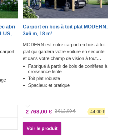
ec abri
Carport en bois à toit plat MODERN,
PLUS,
3x6 m, 18 m²
MODERN est notre carport en bois à toit
carport,
plat qui gardera votre voiture en sécurité
et dans votre champ de vision à tout
moment. De plus, cette construction
Fabriqué à partir de bois de conifères à
croissance lente
 abri de
robuste et spacieuse prodiguera à votre
Toit plat robuste
 zones,
voiture la protection solide dont elle a
age
Spacieux et pratique
es
besoin. Que vous souhaitiez disposer
acieux
d'une place de stationnement dédiée ou
-
tue un
d'un ajout élégant à votre jardin, un
 les
carport comme MODERN est une
2 768,00 €
2 812,00 €
-44,00 €
itions
toujours bonne idée : il trouvera sa place
e directe
chez vous en un rien de temps.
Maintenant, garer votre voiture sera
Voir le produit
rapide et pratique, et vous préparer à aller