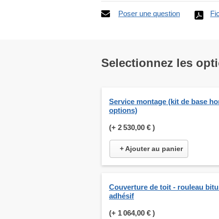
Poser une question
Fi
Selectionnez les opt
Service montage (kit de base ho
options)
(+
2 530,00 €
)
+ Ajouter au panier
Couverture de toit - rouleau bit
adhésif
(+
1 064,00 €
)