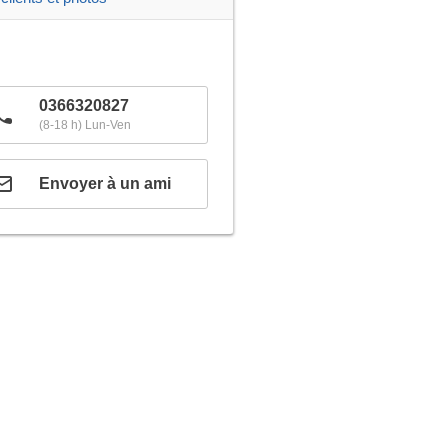
0366320827
(8-18 h) Lun-Ven
Envoyer à un ami