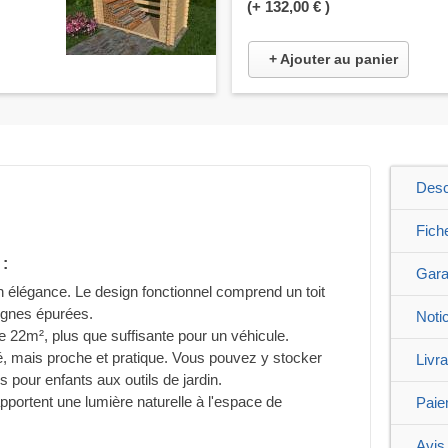
(+
132,00 €
)
+ Ajouter au panier
Desc
Fich
 :
Gara
en élégance. Le design fonctionnel comprend un toit
lignes épurées.
Noti
 22m², plus que suffisante pour un véhicule.
, mais proche et pratique. Vous pouvez y stocker
Livr
s pour enfants aux outils de jardin.
apportent une lumière naturelle à l'espace de
Paie
Avis 