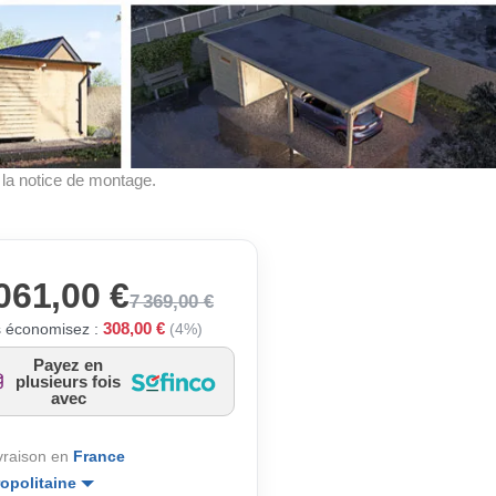
à la notice de montage.
061,00 €
7 369,00 €
308,00 €
 économisez :
(4%)
Payez en
plusieurs fois
avec
ivraison en
France
opolitaine