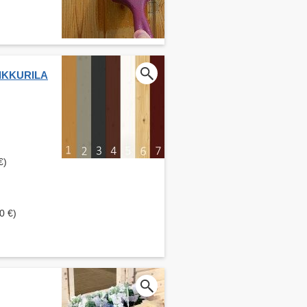
 TIKKURILA
€)
0 €)