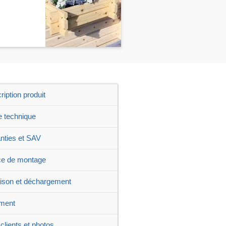
ription produit
e technique
nties et SAV
ce de montage
aison et déchargement
ment
clients et photos