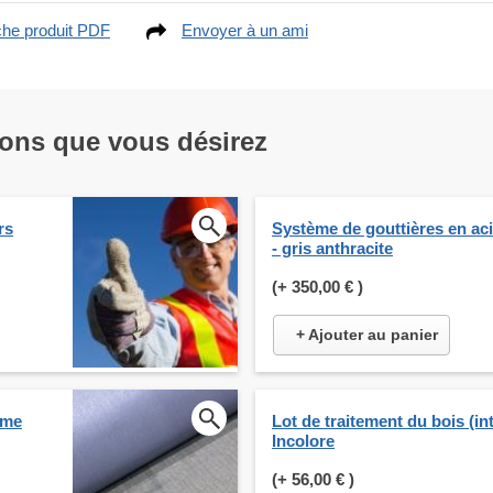
che produit PDF
Envoyer à un ami
ions que vous désirez
rs
Système de gouttières en ac
- gris anthracite
(+
350,00 €
)
+ Ajouter au panier
ume
Lot de traitement du bois (int
Incolore
(+
56,00 €
)