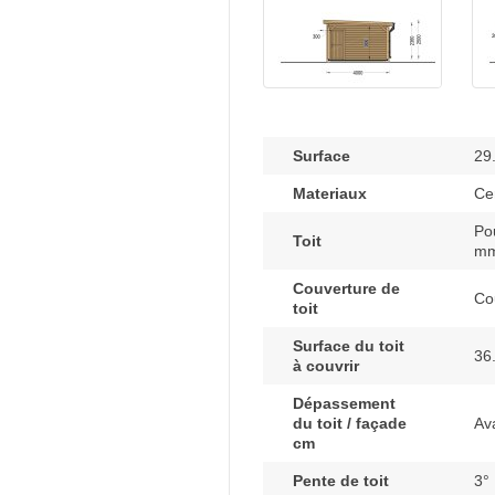
Surface
29
Materiaux
Cer
Po
Toit
mm
Couverture de
Cou
toit
Surface du toit
36
à couvrir
Dépassement
du toit / façade
Av
cm
Pente de toit
3°