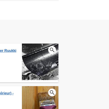
ier Ruukki
érieur) -