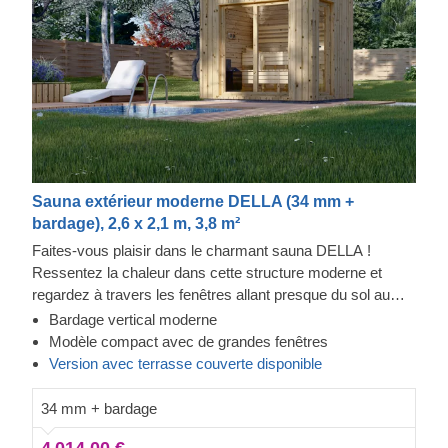
Sauna extérieur moderne DELLA (34 mm +
bardage), 2,6 x 2,1 m, 3,8 m²
Faites-vous plaisir dans le charmant sauna DELLA !
Ressentez la chaleur dans cette structure moderne et
regardez à travers les fenêtres allant presque du sol au
plafond tout en sentant le stress quitter votre corps. Le
Bardage vertical moderne
bardage ajoute une autre couche, qui contribue à la solidité
Modèle compact avec de grandes fenêtres
et à l'isolation de la construction, tout en créant un aspect
Version avec terrasse couverte disponible
élégant et propre. Le haut plafond permet à la chaleur de
s'accumuler, et le bois de conifères à croissance lente
34 mm + bardage
permet à la chaleur de rester à l'intérieur.
4 014,00 €