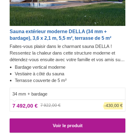
Sauna extérieur moderne DELLA (34 mm +
bardage), 3,6 x 2,1 m, 5,5 m², terrasse de 5 m²
Faites-vous plaisir dans le charmant sauna DELLA !
Ressentez la chaleur dans cette structure moderne et
détendez-vous ensuite avec votre famille et vos amis sur
la terrasse couverte. Le bardage ajoute une autre couche,
Bardage vertical moderne
qui contribue à la solidité et à l'isolation de la construction,
Vestiaire à côté du sauna
tout en créant un aspect élégant et propre. Le haut plafond
Terrasse couverte de 5 m²
permet à la chaleur de s'accumuler, et vous pouvez vous
asseoir sur le banc et vous changer avant d'entrer dans la
34 mm + bardage
chaleur.
7 492,00 €
7 922,00 €
-430,00 €
Voir le produit