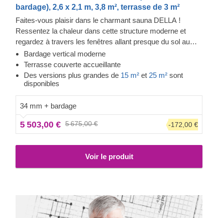
bardage), 2,6 x 2,1 m, 3,8 m², terrasse de 3 m²
Faites-vous plaisir dans le charmant sauna DELLA !
Ressentez la chaleur dans cette structure moderne et
regardez à travers les fenêtres allant presque du sol au
plafond tout en sentant le stress quitter votre corps. Le
Bardage vertical moderne
bardage ajoute une autre couche, qui contribue à la solidité
Terrasse couverte accueillante
et à l'isolation de la construction, tout en créant un aspect
Des versions plus grandes de
15 m²
et
25 m²
sont
disponibles
élégant et propre. La terrasse couverte offre un espace
supplémentaire pour se reposer et se rafraîchir après le
34 mm + bardage
sauna.
5 503,00 €
5 675,00 €
-172,00 €
Voir le produit