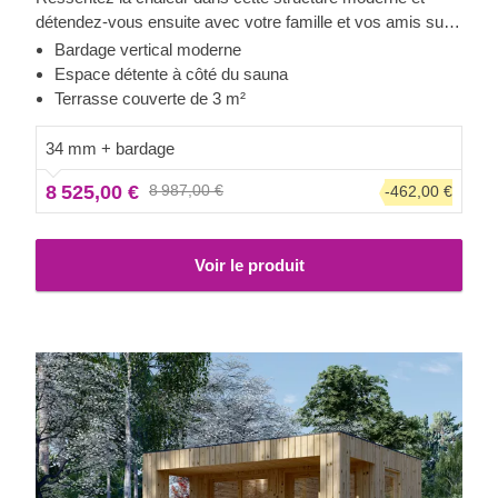
détendez-vous ensuite avec votre famille et vos amis sur
la terrasse couverte. Le bardage ajoute une autre couche,
Bardage vertical moderne
qui contribue à la solidité et à l'isolation de la construction,
Espace détente à côté du sauna
tout en créant un aspect élégant et propre. L'espace
Terrasse couverte de 3 m²
détente peut également accueillir un coin salon avec une
vue imprenable sur le jardin.
34 mm + bardage
8 525,00 €
8 987,00 €
-462,00 €
Voir le produit