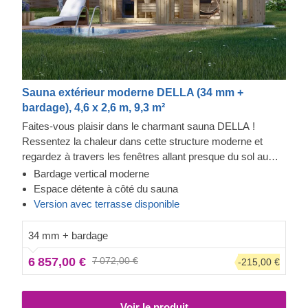
Sauna extérieur moderne DELLA (34 mm +
bardage), 4,6 x 2,6 m, 9,3 m²
Faites-vous plaisir dans le charmant sauna DELLA !
Ressentez la chaleur dans cette structure moderne et
regardez à travers les fenêtres allant presque du sol au
plafond tout en sentant le stress quitter votre corps. Le
Bardage vertical moderne
bardage ajoute une autre couche, qui contribue à la solidité
Espace détente à côté du sauna
et à l'isolation de la construction, tout en créant un aspect
Version avec terrasse disponible
élégant et propre. L'espace détente vous offre un autre
moyen de vous relaxer tout en observant l'extérieur à
34 mm + bardage
travers les grandes fenêtres doubles.
6 857,00 €
7 072,00 €
-215,00 €
Voir le produit