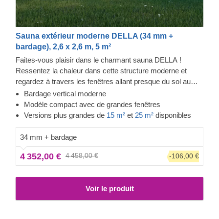
Sauna extérieur moderne DELLA (34 mm +
bardage), 2,6 x 2,6 m, 5 m²
Faites-vous plaisir dans le charmant sauna DELLA !
Ressentez la chaleur dans cette structure moderne et
regardez à travers les fenêtres allant presque du sol au
plafond tout en sentant le stress quitter votre corps. Le
Bardage vertical moderne
bardage ajoute une autre couche, qui contribue à la solidité
Modèle compact avec de grandes fenêtres
et à l'isolation de la construction, tout en créant un aspect
Versions plus grandes de
15 m²
et
25 m²
disponibles
élégant et propre. Le haut plafond permet à la chaleur de
s'accumuler, et le bois de conifères à croissance lente
34 mm + bardage
permet à la chaleur de rester à l'intérieur.
4 352,00 €
4 458,00 €
-106,00 €
Voir le produit