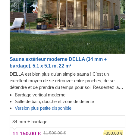
Sauna extérieur moderne DELLA (34 mm +
bardage), 5,1 x 5,1 m, 22 m²
DELLA est bien plus qu'un simple sauna ! C'est un
excellent moyen de se retrouver entre proches, de se
détendre et de prendre du temps pour soi. Ressentez la
chaleur dans cette structure moderne et regardez à travers
Bardage vertical moderne
les fenêtres allant presque du sol au plafond tout en
Salle de bain, douche et zone de détente
sentant le stress quitter votre corps. Les zones
Version plus petite disponible
supplémentaires vous permettront de vous nettoyer
facilement, tandis que le coin salon vous incitera à
34 mm + bardage
prolonger vos moments de détente. Le bardage ajoute une
11 150,00 €
11 500,00 €
-350,00 €
autre couche, qui contribue à la solidité et à l'isolation de la