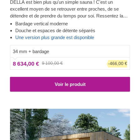
DELLA est bien plus qu'un simple sauna ! C'est un
excellent moyen de se retrouver entre proches, de se
détendre et de prendre du temps pour soi. Ressentez la
chaleur dans cette structure moderne et regardez à travers
Bardage vertical moderne
les fenêtres allant presque du sol au plafond tout en
Douche et espaces de détente séparés
sentant le stress quitter votre corps. L'espace douche
Une version plus grande est disponible
vous permettra de vous nettoyer facilement, tandis que le
coin salon vous incitera à prolonger vos moments de
34 mm + bardage
détente. Le bardage ajoute une autre couche, qui contribue
8 634,00 €
9 100,00 €
-466,00 €
à la solidité et à l'isolation de la construction, tout en créant
un aspect élégant et propre.
Voir le produit