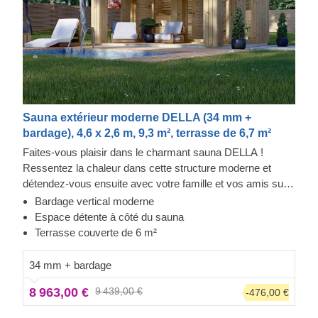
Sauna extérieur moderne DELLA (34 mm +
bardage), 4,6 x 2,6 m, 9,3 m², terrasse de 6,7 m²
Faites-vous plaisir dans le charmant sauna DELLA !
Ressentez la chaleur dans cette structure moderne et
détendez-vous ensuite avec votre famille et vos amis sur
la terrasse couverte. Le bardage ajoute une autre couche,
Bardage vertical moderne
qui contribue à la solidité et à l'isolation de la construction,
Espace détente à côté du sauna
tout en créant un aspect élégant et propre. L'espace
Terrasse couverte de 6 m²
détente peut également accueillir un coin salon avec une
vue imprenable sur le jardin.
34 mm + bardage
8 963,00 €
9 439,00 €
-476,00 €