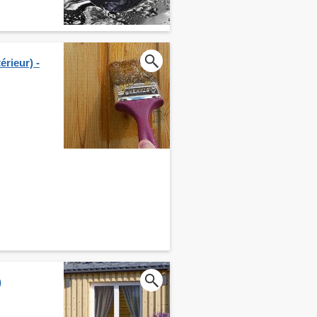
érieur) -
)