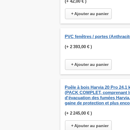
(+
42,00 €
)
+ Ajouter au panier
PVC fenêtres / portes (Anthracit
(+
2 393,00 €
)
+ Ajouter au panier
Poêle à bois Harvia 20 Pro 24,1
(PACK COMPLET, comprenant le
d'évacuation des fumées Harvia,
gaine de protection et plus enco
(+
2 245,00 €
)
+ Ajouter au panier