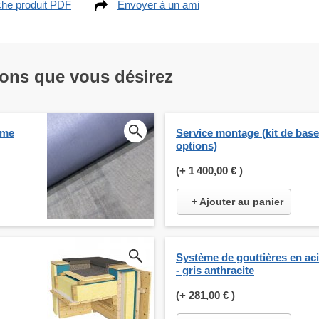
che produit PDF
Envoyer à un ami
ions que vous désirez
ume
Service montage (kit de bas
options)
(+
1 400,00 €
)
+ Ajouter au panier
Système de gouttières en ac
- gris anthracite
(+
281,00 €
)