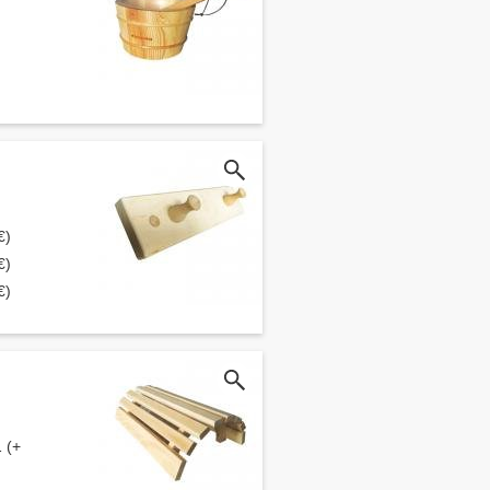
€)
€)
€)
 (+