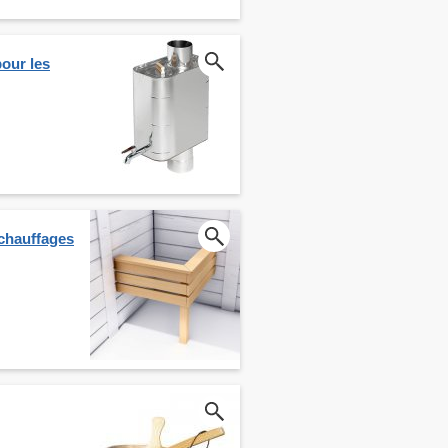
pour les
 chauffages