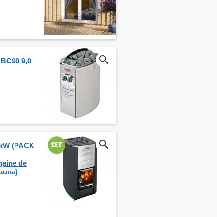
 BC90 9,0
5 kW (PACK
gaine de
sauna)