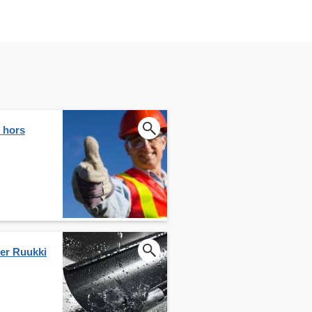
e hors
ier Ruukki