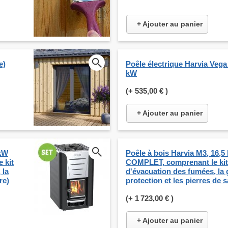
+ Ajouter au panier
e)
Poêle électrique Harvia Vega
kW
(+
535,00 €
)
+ Ajouter au panier
 kW
Poêle à bois Harvia M3, 16,
 kit
COMPLET, comprenant le kit
 la
d'évacuation des fumées, la 
re)
protection et les pierres de 
(+
1 723,00 €
)
+ Ajouter au panier