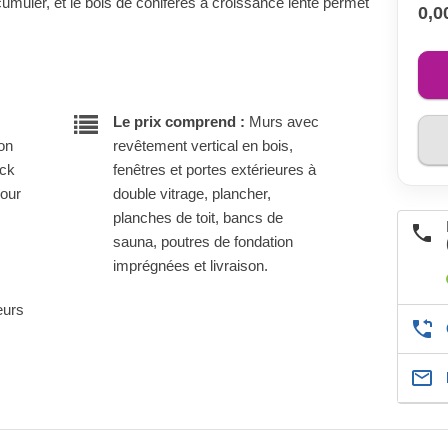
cumuler, et le bois de conifères à croissance lente permet
0,0
Le prix comprend :
Murs avec
son
revêtement vertical en bois,
ock
fenêtres et portes extérieures à
pour
double vitrage, plancher,
planches de toit, bancs de
sauna, poutres de fondation
imprégnées et livraison.
eurs