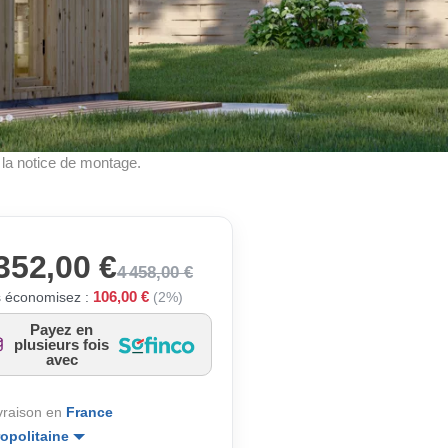
à la notice de montage.
352,00 €
4 458,00 €
106,00 €
 économisez :
(2%)
Payez en
plusieurs fois
avec
ivraison en
France
opolitaine