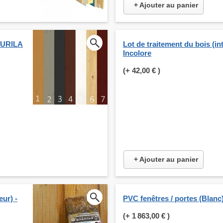
+ Ajouter au panier
KKURILA
Lot de traitement du bois (int
Incolore
(+
42,00 €
)
+ Ajouter au panier
eur) -
PVC fenêtres / portes (Blanc
(+
1 863,00 €
)