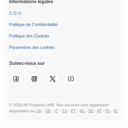
Informations légales
C.G.V.
Politique de Confidentialité
Politique des Cookies
Paramètres des cookies
Suivez-nous sur
© 2026 AV Projektai UAB. Nos services sont également
disponibles au
UK
-
DE
-
IT
-
ES
-
PT
-
NL
-
SE
-
AT
-
PL
-
IE