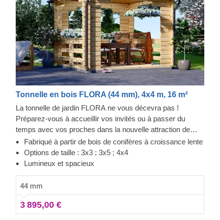
Tonnelle en bois FLORA (44 mm), 4x4 m, 16 m²
La tonnelle de jardin FLORA ne vous décevra pas !
Préparez-vous à accueillir vos invités ou à passer du
temps avec vos proches dans la nouvelle attraction de
votre jardin ! Cette tonnelle est parfaite pour s'asseoir et
Fabriqué à partir de bois de conifères à croissance lente
prendre l'air, sortir son ordinateur portable pour travailler ou
Options de taille : 3x3 ; 3x5 ; 4x4
changer d'emplacement lorsque vous recevez des invités.
Lumineux et spacieux
Cette tonnelle a peut-être l'air chic, mais son prix vous
surprendra ! Impressionnez vos amis et votre famille en
44 mm
les invitant à découvrir votre nouvel achat : FLORA !
3 895,00 €