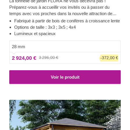
La tonnelle de jardin FLORA ne vous décevra pas !
Préparez-vous à accueillir vos invités ou à passer du
temps avec vos proches dans la nouvelle attraction de
votre jardin ! Cette tonnelle est parfaite pour s'asseoir et
Fabriqué à partir de bois de conifères à croissance lente
prendre l'air, sortir son ordinateur portable pour travailler ou
Options de taille : 3x3 ; 3x5 ; 4x4
changer d'emplacement lorsque vous recevez des invités.
Lumineux et spacieux
Cette tonnelle a peut-être l'air chic, mais son prix vous
surprendra ! Impressionnez vos amis et votre famille en
28 mm
les invitant à découvrir votre nouvel achat : FLORA !
2 924,00 €
3 296,00 €
-372,00 €
Voir le produit