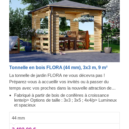
Tonnelle en bois FLORA (44 mm), 3x3 m, 9 m²
La tonnelle de jardin FLORA ne vous décevra pas !
Préparez-vous à accueillir vos invités ou à passer du
temps avec vos proches dans la nouvelle attraction de
votre jardin ! Cette tonnelle est parfaite pour s'asseoir et
Fabriqué à partir de bois de conifères à croissance
lente/p> Options de taille : 3x3 ; 3x5 ; 4x4/p> Lumineux
prendre l'air, sortir son ordinateur portable pour travailler ou
et spacieux
changer d'emplacement lorsque vous recevez des invités.
Cette tonnelle a peut-être l'air chic, mais son prix vous
44 mm
surprendra ! Impressionnez vos amis et votre famille en
les invitant à découvrir votre nouvel achat : FLORA !