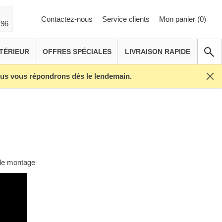
Contactez-nous
Service clients
Mon panier (
0
)
 96
TÉRIEUR
OFFRES SPÉCIALES
LIVRAISON RAPIDE
Nous vous répondrons dès le lendemain.
s de montage