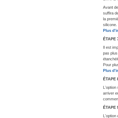
Avant de
suffira 
la premi
silicone.
Plus d'
ÉTAPE 
Il est im
pas plus 
étanchéi
Pour plu
Plus d'
ÉTAPE 
L'option
arriver e
commence
ÉTAPE 
L'option