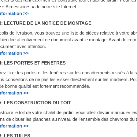
 « Accessoires » de notre site Internet.
information >>
3: LECTURE DE LA NOTICE DE MONTAGE
olis de livraison, vous trouvez une liste de pièces relative à votre ab
à bien lire attentivement ce document avant le montage. Avant de
document avec attention.
information >>
4: LES PORTES ET FENETRES
z fixer les portes et les fenêtres sur les encadrements vissés à la st
 conseillons de ne pas les visser directement sur les madriers. Pour le
 de bonne qualité est fortement recommandée.
information >>
5: LES CONSTRUCTION DU TOIT
struire le toit de votre chalet de jardin, vous allez devoir manipuler 
ons de clouer les planches au niveau de l’ensemble des chevrons du toit
information >>
6: LES TUILES