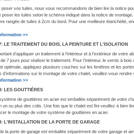
 poser vos tuiles, nous vous recommandons de bien lire la notice pou
de poser les tuiles selon le schéma indiqué dans la notice de montage. 
ère rangée de tuiles à 2cm du bord. Pour une meilleure étanchéité, e
information >>
7: LE TRAITEMENT DU BOIS, LA PEINTURE ET L'ISOLATION
portant d’appliquer un traitement à l’intérieur et à l’extérieur de votre
de 7 jours pour réaliser le traitement. Pour l’intérieur, le vernis à bois
té optimale, appliquez plusieurs couches sur les fenêtres et les porte
s d’informations sur le montage de votre chalet, veuillez-vous rendre 
information >>
8: LES GOUTTI
É
RES
 système de gouttières en acier est emballée séparément de votre chale
n un ou plus des colis. Une fois que le chalet est fini veuillez à bien li
r le montage de votre système de gouttières en acier.
9: L'INSTALLATION DE LA PORTE DE GARAGE
 de la porte de garage est emballée séparément de votre garage et arriv