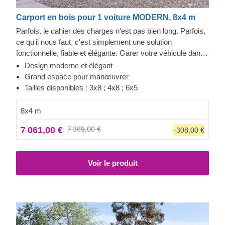
Carport en bois pour 1 voiture MODERN, 8x4 m
Parfois, le cahier des charges n'est pas bien long. Parfois,
ce qu'il nous faut, c'est simplement une solution
fonctionnelle, fiable et élégante. Garer votre véhicule dans
cette structure peut se faire tous les jours, grâce à ce
Design moderne et élégant
parking couvert avec stockage. Fabriqué en bois de
Grand espace pour manœuvrer
conifère à croissance lente, le MODERN offre une
Tailles disponibles : 3x8 ; 4x8 ; 6x5
expérience de stationnement rapide, avec une porte juste à
côté de la voiture donnant sur un espace de stockage. Ces
8x4 m
7m² supplémentaires peuvent être d'une aide précieuse
7 061,00 €
7 369,00 €
-308,00 €
pour ranger pneus de rechanges, outils ou vélos. Une offre
deux-en-un, mais assurez-vous de considérer également
notre autres tailles !
Voir le produit