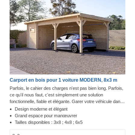
Carport en bois pour 1 voiture MODERN, 8x3 m
Parfois, le cahier des charges n'est pas bien long. Parfois,
ce qu'il nous faut, c'est simplement une solution
fonctionnelle, fiable et élégante. Garer votre véhicule dans
cette structure peut se faire tous les jours, grâce à ce
Design moderne et élégant
parking couvert avec stockage. Fabriqué en bois de
Grand espace pour manœuvrer
conifère à croissance lente, le MODERN offre une
Tailles disponibles : 3x8 ; 4x8 ; 6x5
expérience de stationnement rapide, avec une porte juste à
côté de la voiture donnant sur un espace de stockage. Ces