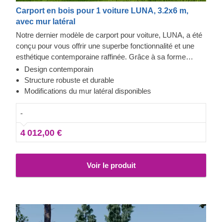
Carport en bois pour 1 voiture LUNA, 3.2x6 m,
avec mur latéral
Notre dernier modèle de carport pour voiture, LUNA, a été
conçu pour vous offrir une superbe fonctionnalité et une
esthétique contemporaine raffinée. Grâce à sa forme
moderne et élégante, son design sublime et son toit
Design contemporain
traditionnel à double pente, ce magnifique carport
Structure robuste et durable
deviendra rapidement un ajout précieux à votre espace
Modifications du mur latéral disponibles
extérieur. En plus, la possibilité de choisir le nombre de
panneaux latéraux vous permettra de mettre en place le
-
modèle de carport correspondant le mieux à vos besoins.
4 012,00 €
Voir le produit