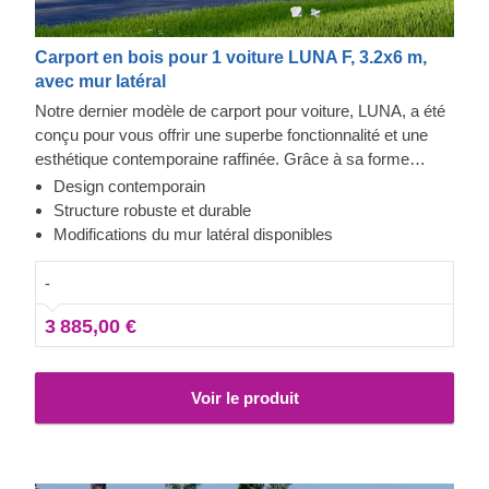
Carport en bois pour 1 voiture LUNA F, 3.2x6 m,
avec mur latéral
Notre dernier modèle de carport pour voiture, LUNA, a été
conçu pour vous offrir une superbe fonctionnalité et une
esthétique contemporaine raffinée. Grâce à sa forme
moderne et élégante, son design sublime et toit plat
Design contemporain
contemporain, ce magnifique carport deviendra rapidement
Structure robuste et durable
un ajout précieux à votre espace extérieur. En plus, la
Modifications du mur latéral disponibles
possibilité de choisir le nombre de panneaux latéraux vous
permettra de mettre en place le modèle de carport
-
correspondant le mieux à vos besoins.
3 885,00 €
Voir le produit