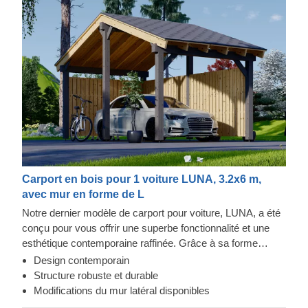
Carport en bois pour 1 voiture LUNA, 3.2x6 m,
avec mur en forme de L
Notre dernier modèle de carport pour voiture, LUNA, a été
conçu pour vous offrir une superbe fonctionnalité et une
esthétique contemporaine raffinée. Grâce à sa forme
moderne et élégante, son design sublime et son toit
Design contemporain
traditionnel à double pente, ce magnifique carport
Structure robuste et durable
deviendra rapidement un ajout précieux à votre espace
Modifications du mur latéral disponibles
extérieur. En plus, la possibilité de choisir le nombre de