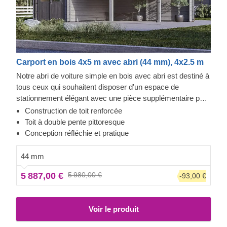
Carport en bois 4x5 m avec abri (44 mm), 4x2.5 m
Notre abri de voiture simple en bois avec abri est destiné à
tous ceux qui souhaitent disposer d'un espace de
stationnement élégant avec une pièce supplémentaire pour
le rangement ou le repos. Votre voiture sera toujours à vos
Construction de toit renforcée
côtés, ce qui est très pratique si vous changez vos pneus
Toit à double pente pittoresque
ou si vous effectuez des travaux de réparation. Cet abri de
Conception réfléchie et pratique
voiture est un vrai bonheur : un look moderne, beaucoup
d'espace, et une solide protection pour votre voiture tout au
44 mm
long de la journée ou de la nuit. C'est un achat que vous ne
5 887,00 €
5 980,00 €
-93,00 €
regretterez pas.
Voir le produit