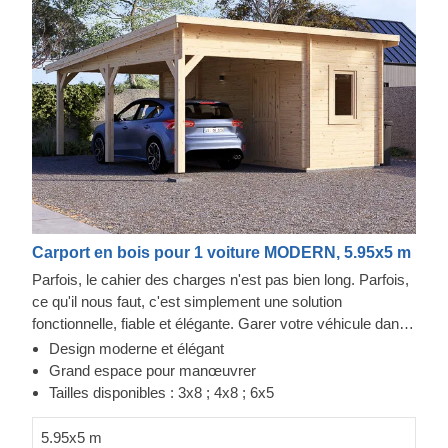
Carport en bois pour 1 voiture MODERN, 5.95x5 m
Parfois, le cahier des charges n'est pas bien long. Parfois,
ce qu'il nous faut, c'est simplement une solution
fonctionnelle, fiable et élégante. Garer votre véhicule dans
cette structure peut se faire tous les jours, grâce à ce
Design moderne et élégant
parking couvert avec stockage. Fabriqué en bois de
Grand espace pour manœuvrer
conifère à croissance lente, le MODERN offre une
Tailles disponibles : 3x8 ; 4x8 ; 6x5
expérience de stationnement rapide. Ces espaces
supplémentaires peuvent être d'une aide précieuse pour
5.95x5 m