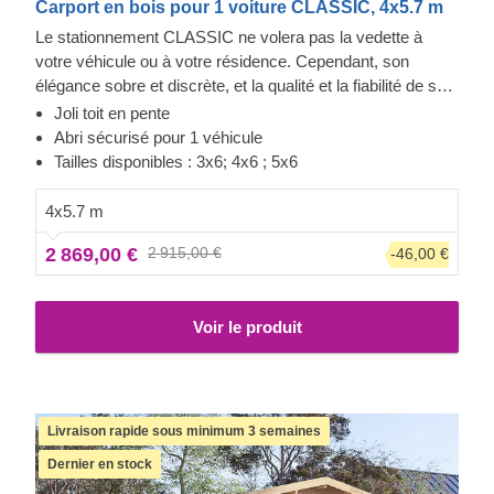
Carport en bois pour 1 voiture CLASSIC, 4x5.7 m
Le stationnement CLASSIC ne volera pas la vedette à
votre véhicule ou à votre résidence. Cependant, son
élégance sobre et discrète, et la qualité et la fiabilité de sa
construction font toute la différence. Vous aurez un accès
Joli toit en pente
facile aux deux côtés de votre voiture pour l'entretien ou la
Abri sécurisé pour 1 véhicule
réparation, tout en conservant de l'espace pour du
Tailles disponibles : 3x6; 4x6 ; 5x6
stockage. Un projet rapide qui vous apportera une sérénité,
dès l'assemblage terminé. Les options en extra incluent
4x5.7 m
des panneaux muraux additionnel, pour fermer un ou deux
2 869,00 €
2 915,00 €
-46,00 €
côtés du stationnement, pour une protection renforcée face
aux intempéries. On ne sait jamais !
Voir le produit
Livraison rapide sous minimum 3 semaines
Dernier en stock