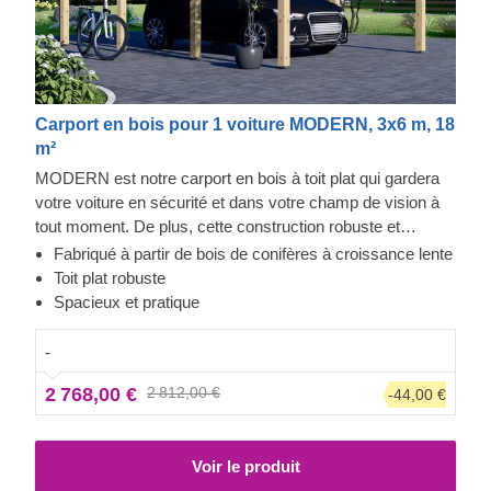
Carport en bois pour 1 voiture MODERN, 3x6 m, 18
m²
MODERN est notre carport en bois à toit plat qui gardera
votre voiture en sécurité et dans votre champ de vision à
tout moment. De plus, cette construction robuste et
spacieuse prodiguera à votre voiture la protection solide
Fabriqué à partir de bois de conifères à croissance lente
dont elle a besoin. Que vous souhaitiez disposer d'une
Toit plat robuste
place de stationnement dédiée ou d'un ajout élégant à votre
Spacieux et pratique
jardin, un carport comme MODERN est une toujours
bonne idée : il trouvera sa place chez vous en un rien de
-
temps. Maintenant, garer votre voiture sera rapide et
2 768,00 €
2 812,00 €
-44,00 €
pratique, et vous préparer à aller faire un tour vous
demandera moins d'efforts, car votre voiture restera propre
et bien rangée.
Voir le produit