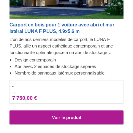
Carport en bois pour 1 voiture avec abri et mur
latéral LUNA F PLUS, 4.9x5.6 m
L'un de nos derniers modèles de carport, le LUNA F
PLUS, allie un aspect esthétique contemporain et une
fonctionnalité optimale grâce à un abri de stockage
attenant divisé en deux zones, avec des entrées séparées
Design contemporain
sur les parties opposées. Ce carport spacieux avec deux
Abri avec 2 espaces de stockage séparés
parois latérales constitue un excellent abri pour votre
Nombre de panneaux latéraux personnalisable
véhicule, le protégeant efficacement des conditions
climatiques difficiles, de la lumière directe du soleil, du vent
-
ou de la pluie.
7 750,00 €
Voir le produit