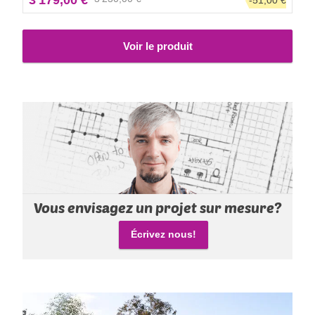
3 179,00 €
côtés du stationnement, pour une protection renforcée face
aux intempéries. On ne sait jamais !
Voir le produit
Vous envisagez un projet sur mesure?
Écrivez nous!