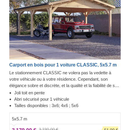
Carport en bois pour 1 voiture CLASSIC, 5x5.7 m
Le stationnement CLASSIC ne volera pas la vedette à
votre véhicule ou à votre résidence. Cependant, son
élégance sobre et discrète, et la qualité et la fiabilité de sa
construction font toute la différence. Vous aurez un accès
Joli toit en pente
facile aux deux côtés de votre voiture pour l'entretien ou la
Abri sécurisé pour 1 véhicule
réparation, tout en conservant de l'espace pour du
Tailles disponibles : 3x6; 4x6 ; 5x6
stockage. Un projet rapide qui vous apportera une sérénité,
dès l'assemblage terminé. Les options en extra incluent
5x5.7 m
des panneaux muraux additionnel, pour fermer un ou deux
3 230,00 €
-51,00 €