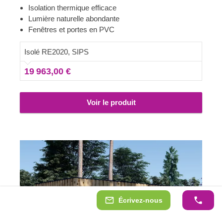
productivité et un confort absolu. Disponibles en
Isolation thermique efficace
plusieurs tailles, nos modèles en SIPs présentent un
Lumière naturelle abondante
look contemporain élégant, un revêtement vertical
Fenêtres et portes en PVC
attrayant et de nombreuses grandes portes et fenêtres
qui laissent entrer une superbe luminosité.
Isolé RE2020, SIPS
19 963,00 €
Voir le produit
Écrivez-nous