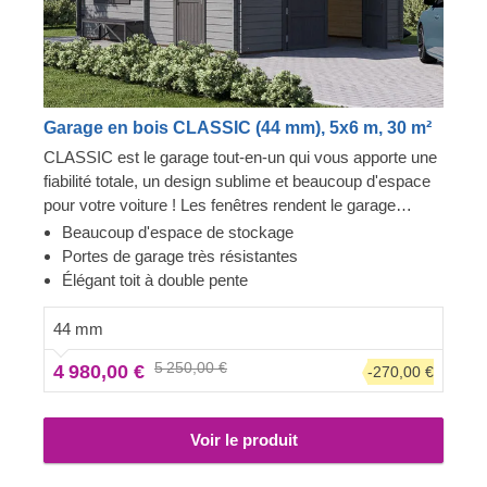
Garage en bois CLASSIC (44 mm), 5x6 m, 30 m²
CLASSIC est le garage tout-en-un qui vous apporte une
fiabilité totale, un design sublime et beaucoup d'espace
pour votre voiture ! Les fenêtres rendent le garage
lumineux et accueillant, et la construction robuste
Beaucoup d'espace de stockage
assure la sécurité de votre voiture. Préparez-vous à
Portes de garage très résistantes
faire moins d'allers-retours à la station de lavage et à
Élégant toit à double pente
être fier de montrer votre toute nouvelle construction en
bois à vos invités. CLASSIC est un petit bijou qui
44 mm
apporte de grands avantages !
5 250,00 €
4 980,00 €
-270,00 €
Voir le produit