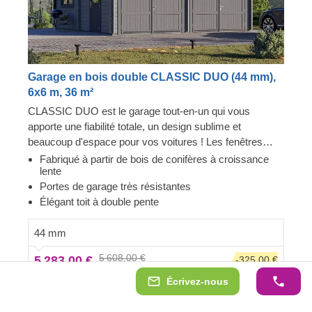
Garage en bois double CLASSIC DUO (44 mm),
6x6 m, 36 m²
CLASSIC DUO est le garage tout-en-un qui vous
apporte une fiabilité totale, un design sublime et
beaucoup d'espace pour vos voitures ! Les fenêtres
rendent le garage lumineux et accueillant, et la
Fabriqué à partir de bois de conifères à croissance
lente
construction robuste assure la sécurité de vos voitures.
Portes de garage très résistantes
Préparez-vous à faire moins d'allers-retours à la station
Élégant toit à double pente
de lavage et à être fier de montrer votre toute nouvelle
construction en bois à vos invités. CLASSIC DUO est
44 mm
un petit bijou qui apporte de grands avantages !
5 608,00 €
5 283,00 €
-325,00 €
Écrivez-nous
Voir le produit