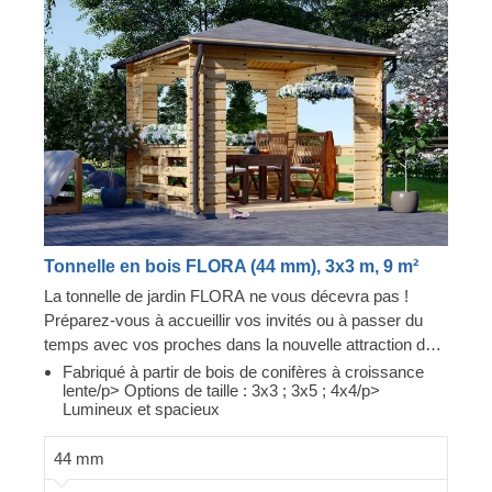
Tonnelle en bois FLORA (44 mm), 3x3 m, 9 m²
La tonnelle de jardin FLORA ne vous décevra pas !
Préparez-vous à accueillir vos invités ou à passer du
temps avec vos proches dans la nouvelle attraction de
votre jardin ! Cette tonnelle est parfaite pour s'asseoir et
Fabriqué à partir de bois de conifères à croissance
lente/p> Options de taille : 3x3 ; 3x5 ; 4x4/p>
prendre l'air, sortir son ordinateur portable pour travailler
Lumineux et spacieux
ou changer d'emplacement lorsque vous recevez des
invités. Cette tonnelle a peut-être l'air chic, mais son prix
44 mm
vous surprendra ! Impressionnez vos amis et votre
famille en les invitant à découvrir votre nouvel achat :