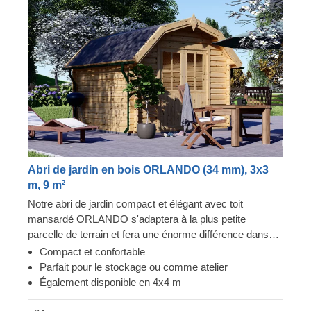
Abri de jardin en bois ORLANDO (34 mm), 3x3
m, 9 m²
Notre abri de jardin compact et élégant avec toit
mansardé ORLANDO s'adaptera à la plus petite
parcelle de terrain et fera une énorme différence dans
votre jardin. Cette structure élégante peut vous fournir
Compact et confortable
un atelier confortable pour pratiquer vos loisirs, un
Parfait pour le stockage ou comme atelier
espace pour vous détendre et vous relaxer après une
Également disponible en 4x4 m
longue journée de jardinage, ou une zone de stockage
pratique, vous permettant de conserver vos biens en