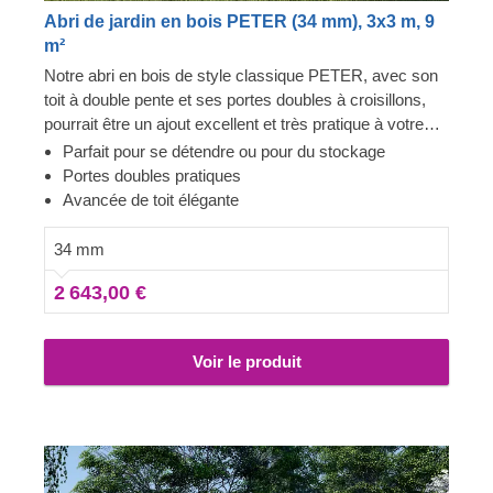
Abri de jardin en bois PETER (34 mm), 3x3 m, 9
m²
Notre abri en bois de style classique PETER, avec son
toit à double pente et ses portes doubles à croisillons,
pourrait être un ajout excellent et très pratique à votre
espace de jardin ! Cette structure multifonctionnelle peut
Parfait pour se détendre ou pour du stockage
être aménagée comme un espace de repos, un espace
Portes doubles pratiques
de stockage, ou une combinaison des deux ! Son design
Avancée de toit élégante
compact et fonctionnel ne surcharge pas votre espace,
et offrira suffisamment de place pour aménager un coin
34 mm
détente ou un espace de rangement.
2 643,00 €
Voir le produit