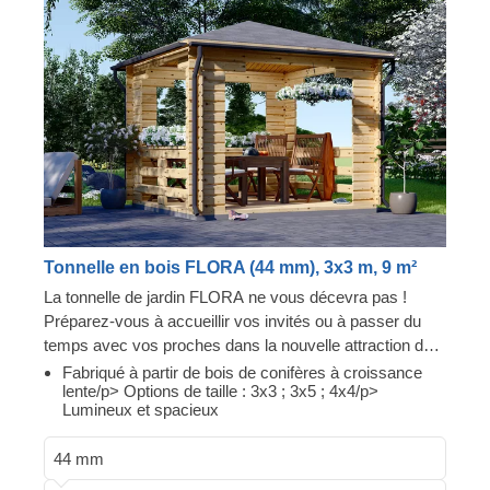
Tonnelle en bois FLORA (44 mm), 3x3 m, 9 m²
La tonnelle de jardin FLORA ne vous décevra pas !
Préparez-vous à accueillir vos invités ou à passer du
temps avec vos proches dans la nouvelle attraction de
votre jardin ! Cette tonnelle est parfaite pour s'asseoir et
Fabriqué à partir de bois de conifères à croissance
lente/p> Options de taille : 3x3 ; 3x5 ; 4x4/p>
prendre l'air, sortir son ordinateur portable pour travailler
Lumineux et spacieux
ou changer d'emplacement lorsque vous recevez des
invités. Cette tonnelle a peut-être l'air chic, mais son prix
44 mm
vous surprendra ! Impressionnez vos amis et votre
famille en les invitant à découvrir votre nouvel achat :