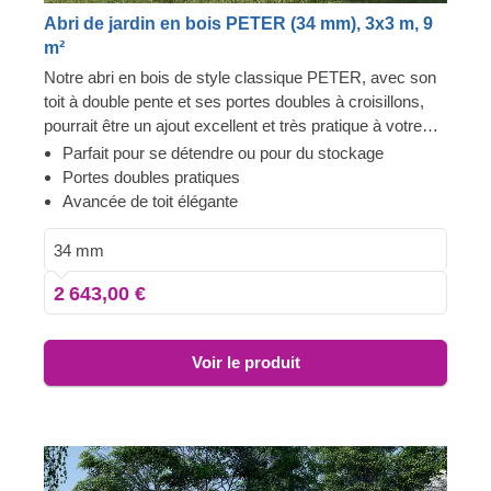
Abri de jardin en bois PETER (34 mm), 3x3 m, 9
m²
Notre abri en bois de style classique PETER, avec son
toit à double pente et ses portes doubles à croisillons,
pourrait être un ajout excellent et très pratique à votre
espace de jardin ! Cette structure multifonctionnelle peut
Parfait pour se détendre ou pour du stockage
être aménagée comme un espace de repos, un espace
Portes doubles pratiques
de stockage, ou une combinaison des deux ! Son design
Avancée de toit élégante
compact et fonctionnel ne surcharge pas votre espace,
et offrira suffisamment de place pour aménager un coin
34 mm
détente ou un espace de rangement.
2 643,00 €
Voir le produit