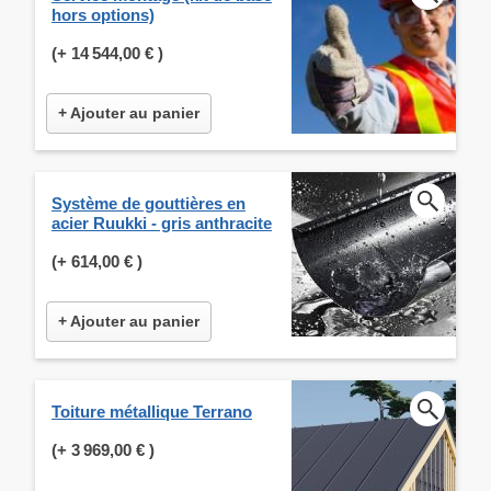
hors options)
(+
14 544,00 €
)
+ Ajouter au panier
Système de gouttières en
acier Ruukki - gris anthracite
(+
614,00 €
)
+ Ajouter au panier
Toiture métallique Terrano
(+
3 969,00 €
)