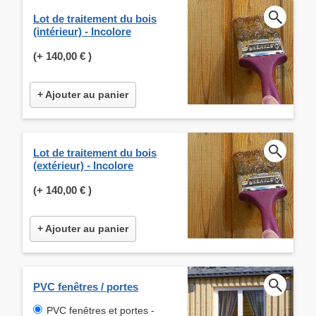
Lot de traitement du bois
(intérieur) - Incolore
(+
140,00 €
)
+ Ajouter au panier
Lot de traitement du bois
(extérieur) - Incolore
(+
140,00 €
)
+ Ajouter au panier
PVC fenêtres / portes
PVC fenêtres et portes -