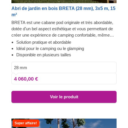
Abri de jardin en bois BRETA (28 mm), 3x5 m, 15
m²
BRETA est une cabane pod originale et très abordable,
dotée d'un bel aspect esthétique et vous permettant de
créer une expérience de camping confortable, même
dans votre propre jardin ! Transformez l'espace intérieur
Solution pratique et abordable
du pod pour en faire une chambre d'amis confortable,
Idéal pour le camping ou le glamping
une solution de camping ou de glamping. De plus, ces
Disponible en plusieurs tailles
structures fonctionnelles et économiques peuvent
également servir de base pour une chambre d'hôte
28 mm
original !
4 060,00 €
Voir le produit
Super affaire!