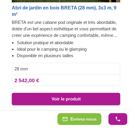
Abri de jardin en bois BRETA (28 mm), 3x3 m, 9
m²
BRETA est une cabane pod originale et très abordable,
dotée d'un bel aspect esthétique et vous permettant de
créer une expérience de camping confortable, même
dans votre propre jardin ! Transformez l'espace intérieur
Solution pratique et abordable
du pod pour en faire une chambre d'amis confortable,
Idéal pour le camping ou le glamping
une solution de camping ou de glamping. De plus, ces
Disponible en plusieurs tailles
structures fonctionnelles et économiques peuvent
également servir de base pour une chambre d'hôte
28 mm
original !
2 542,00 €
Voir le produit
Écrivez-nous