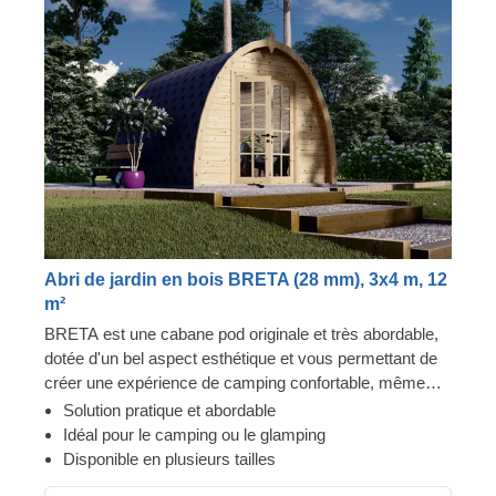
Abri de jardin en bois BRETA (28 mm), 3x4 m, 12
m²
BRETA est une cabane pod originale et très abordable,
dotée d'un bel aspect esthétique et vous permettant de
créer une expérience de camping confortable, même
dans votre propre jardin ! Transformez l'espace intérieur
Solution pratique et abordable
du pod pour en faire une chambre d'amis confortable,
Idéal pour le camping ou le glamping
une solution de camping ou de glamping. De plus, ces
Disponible en plusieurs tailles
structures fonctionnelles et économiques peuvent