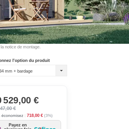
à la notice de montage.
onnez l'option du produit
, 34 mm + bardage
 529,00 €
247,00 €
718,00 €
 économisez :
(3%)
Payez en