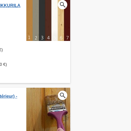
 TIKKURILA
€)
0 €)
érieur) -