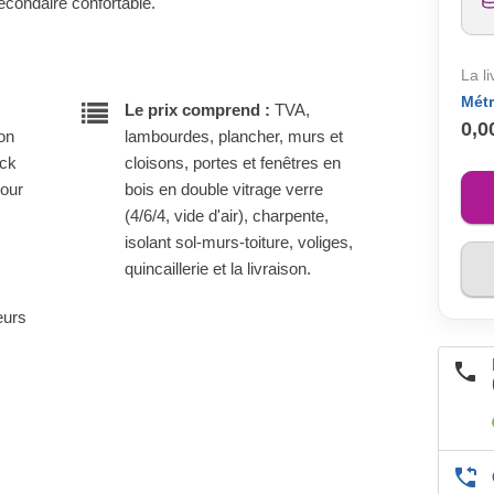
econdaire confortable.
La l
Métr
Le prix comprend :
TVA,
0,0
son
lambourdes, plancher, murs et
ock
cloisons, portes et fenêtres en
pour
bois en double vitrage verre
(4/6/4, vide d'air), charpente,
isolant sol-murs-toiture, voliges,
quincaillerie et la livraison.
eurs