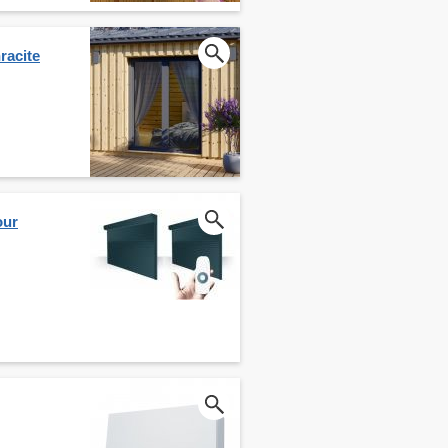
racite
our