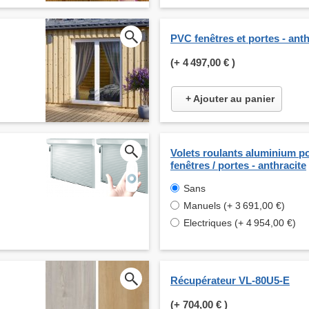
PVC fenêtres et portes - anth
(+
4 497,00 €
)
+ Ajouter au panier
Volets roulants aluminium p
fenêtres / portes - anthracite
Sans
Manuels (+ 3 691,00 €)
Electriques (+ 4 954,00 €)
Récupérateur VL-80U5-E
(+
704,00 €
)