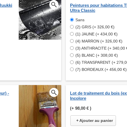
Ruukki
Peintures pour habitations
Ultra Classic
Sans
(2) GRIS (+ 326,00 €)
(1) JAUNE (+ 434,00 €)
(4) MARRON (+ 326,00 €)
(3) ANTHRACITE (+ 340,00 
(5) BLANC (+ 308,00 €)
(6) TRANSPARENT (+ 279,0
(7) BORDEAUX (+ 456,00 €)
ur) -
Lot de traitement du bois (ext
Incolore
(+
98,00 €
)
+ Ajouter au panier