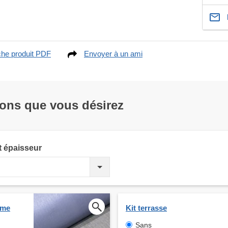
che produit PDF
Envoyer à un ami
ions que vous désirez
t épaisseur
ume
Kit terrasse
Sans