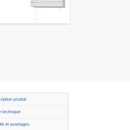
ription produit
e technique
ité et avantages