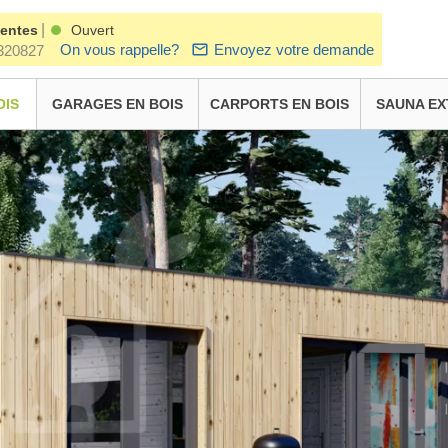
|
ventes
Ouvert
On vous rappelle?
Envoyez votre demande
320827
OIS
GARAGES EN BOIS
CARPORTS EN BOIS
SAUNA EX