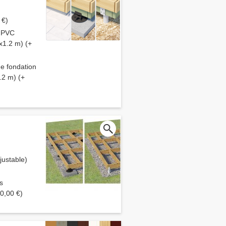
 €)
S PVC
x1.2 m) (+
de fondation
.2 m) (+
ustable)
s
0,00 €)