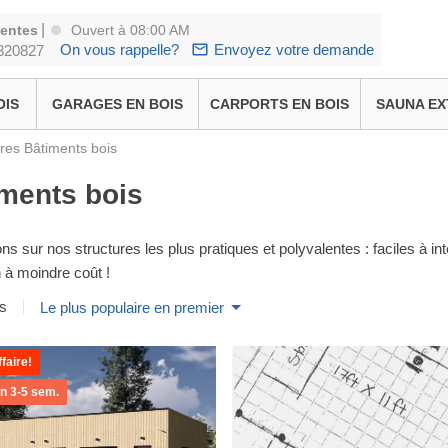
|
ventes
Ouvert à 08:00 AM
On vous rappelle?
Envoyez votre demande
320827
OIS
GARAGES EN BOIS
CARPORTS EN BOIS
SAUNA EX
res Bâtiments bois
ments bois
s sur nos structures les plus pratiques et polyvalentes : faciles à int
n à moindre coût !
ts
Le plus populaire en premier
faire!
on 3-5 sem.