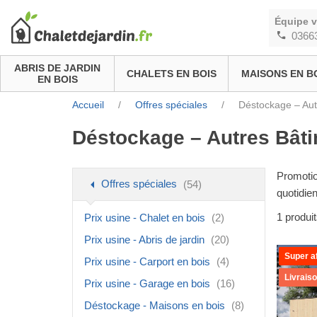
Équipe 
0366
ABRIS DE JARDIN
CHALETS EN BOIS
MAISONS EN B
EN BOIS
Accueil
/
Offres spéciales
/
Déstockage – Aut
Déstockage – Autres Bâti
Promotion
Offres spéciales
(54)
quotidie
1
produi
Prix usine - Chalet en bois
(2)
Prix usine - Abris de jardin
(20)
Super af
Prix usine - Carport en bois
(4)
Livrais
Prix usine - Garage en bois
(16)
Déstockage - Maisons en bois
(8)