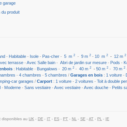
e garage
 du produit
2
2
2
2
and
-
Habitable
-
Isole
-
Pas-cher
-
5
m
-
9 m
-
10
m
-
12 m
vec terrasse
-
Avec Salle bain
-
Abri de jardin sur mesure
-
Pods
-
Ko
2
2
2
2
enbois
:
Habitable
-
Bungalows
-
20 m
-
40 m
-
50 m
-
70 m
hambres
-
4 chambres
-
5 chambres
/
Garages en bois
:
1 voiture
-
ping-car garages
/
Carport
:
1 voiture
-
2 voitures
-
Toit à double pe
l
-
Moderne
-
Sans vestiaire
-
Avec vestiaire
-
Avec douche
-
Petits 
t disponibles au
UK
-
DE
-
IT
-
ES
-
PT
-
NL
-
SE
-
AT
-
PL
-
IE