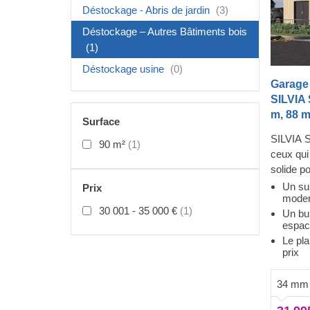
Déstockage - Abris de jardin
(3)
Déstockage – Autres Bâtiments bois
(1)
Déstockage usine
(0)
Garage 
SILVIA 
m, 88 m
Surface
SILVIA S
90 m²
(1)
ceux qui
solide p
l'espace
Un su
Prix
mode
deux piè
30 001 - 35 000 €
(1)
Un bu
une plac
espace
studio d
Le pla
vous tro
prix
pour du 
et discre
34 mm 
votre ja
peu plus