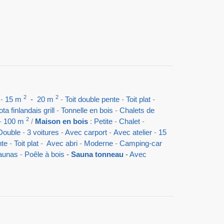
2
2
-
15 m
-
20 m
-
Toit double pente
-
Toit plat
-
ta finlandais grill
-
Tonnelle en bois
-
Chalets de
2
-
100 m
/
Maison en bois
:
Petite
-
Chalet
-
Double
-
3 voitures
-
Avec carport
-
Avec atelier
-
15
nte
-
Toit plat
-
Avec abri
-
Moderne
-
Camping-car
saunas
-
P
oêle à bois
-
Sauna tonneau
-
Avec