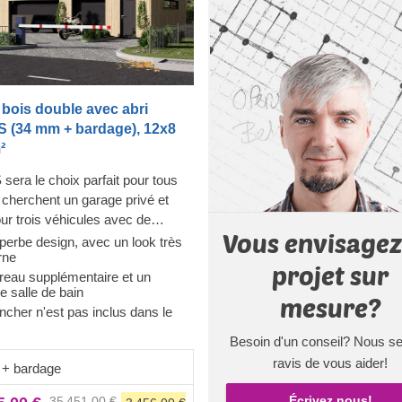
bois double avec abri
S (34 mm + bardage), 12x8
²
 sera le choix parfait pour tous
 cherchent un garage privé et
our trois véhicules avec de
Vous envisagez
 de rangement ! Ce modèle offre
perbe design, avec un look très
rne
ces avec des entrées séparées :
projet sur
reau supplémentaire et un
e de parking de 55 m² et un
 salle de bain
e 26 m² juste à côté. En plus,
mesure?
ncher n'est pas inclus dans le
uverez 2 pièces supplémentaires
stockage. Le design est élégant
Besoin d'un conseil? Nous se
t, et il mettra facilement en valeur
ravis de vous aider!
+ bardage
rdin. Rendez votre quotidien un
 agréable avec SILVIA S !
Le
Écrivez nous!
35 451,00 €