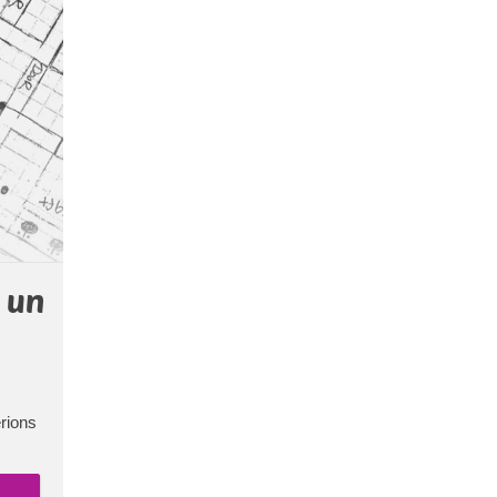
 un
rions