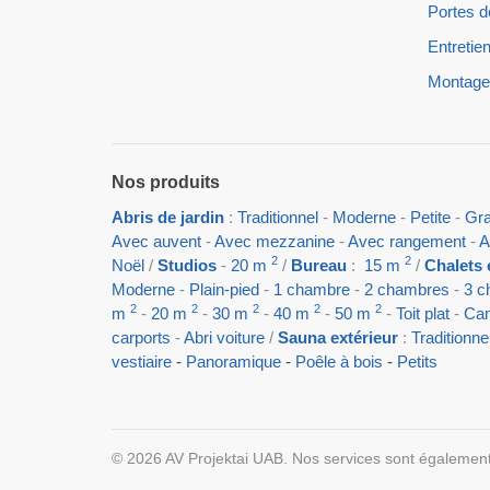
Portes d
Entretien
Montage
Nos produits
Abris de jardin
:
Traditionnel
-
Moderne
-
Petite
-
Gr
Avec auvent
-
Avec mezzanine
-
Avec rangement
-
A
2
2
Noël
/
Studios
-
20 m
/
Bureau
:
15 m
/
Chalets 
Moderne
-
Plain-pied
-
1 chambre
-
2 chambres
-
3 c
2
2
2
2
2
m
-
20 m
-
30 m
-
40 m
-
50 m
-
Toit plat
-
Cam
carports
-
Abri voiture
/
Sauna extérieur
:
Traditionne
vestiaire
-
Panoramique
-
Poêle à bois
-
Petits
© 2026 AV Projektai UAB. Nos services sont égalemen