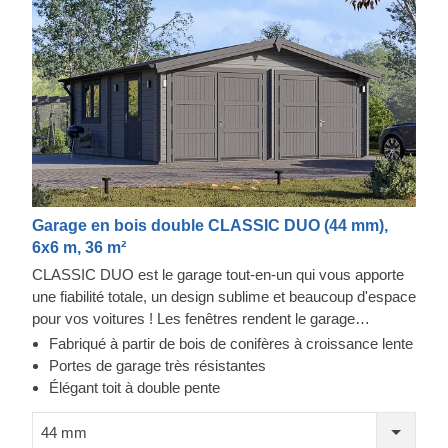
Garage en bois double CLASSIC DUO (44 mm),
6x6 m, 36 m²
CLASSIC DUO est le garage tout-en-un qui vous apporte
une fiabilité totale, un design sublime et beaucoup d'espace
pour vos voitures ! Les fenêtres rendent le garage
lumineux et accueillant, et la construction robuste assure la
Fabriqué à partir de bois de conifères à croissance lente
sécurité de vos voitures. Préparez-vous à faire moins
Portes de garage très résistantes
d'allers-retours à la station de lavage et à être fier de
Élégant toit à double pente
montrer votre toute nouvelle construction en bois à vos
invités. CLASSIC DUO est un petit bijou qui apporte de
44 mm