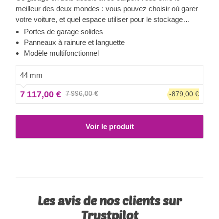
meilleur des deux mondes : vous pouvez choisir où garer
votre voiture, et quel espace utiliser pour le stockage
d'objets ou d'autres véhicules. Désormais, vous n'aurez
Portes de garage solides
plus à choisir. Profitez du luxe d'avoir un espace de
Panneaux à rainure et languette
stockage sécurisé pour votre véhicule, vous pourriez
Modèle multifonctionnel
même utiliser l'espace supplémentaire pour un petit atelier
! Avec MULTI, vous pouvez vraiment tout faire, qu'il
44 mm
s'agisse d'acheter une voiture supplémentaire, d'aménager
7 117,00 €
7 996,00 €
-879,00 €
un salon à l'ancienne dans votre garage, ou d'installer des
étagères avec vos romans préférés.
Voir le produit
Les avis de nos clients sur
Trustpilot