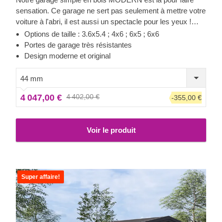
sensation. Ce garage ne sert pas seulement à mettre votre
voiture à l'abri, il est aussi un spectacle pour les yeux !
Préparez-vous à garer votre voiture du premier coup dans
Options de taille : 3.6x5.4 ; 4x6 ; 6x5 ; 6x6
un garage baigné de lumière. De plus, vous n'aurez plus
Portes de garage très résistantes
jamais besoin de déblayer la neige sur le toit de votre
Design moderne et original
voiture, désormais, elle sera toujours prête à partir !
Décorez votre garage comme vous le souhaitez, les
44 mm
aspects pratiques les plus importants sont déjà pris en
4 047,00 €
4 402,00 €
-355,00 €
charge !
Voir le produit
Super affaire!