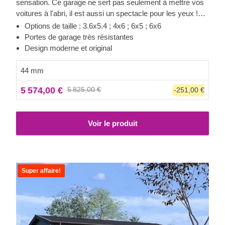
sensation. Ce garage ne sert pas seulement à mettre vos
voitures à l'abri, il est aussi un spectacle pour les yeux !
Préparez-vous à garer vos voitures du premier coup dans
Options de taille : 3.6x5.4 ; 4x6 ; 6x5 ; 6x6
un garage baigné de lumière. De plus, vous n'aurez plus
Portes de garage très résistantes
jamais besoin de déblayer la neige du toit de vos voitures.
Design moderne et original
Désormais, elles seront toujours prêtes à partir ! Décorez
votre garage comme vous le souhaitez, les aspects
44 mm
pratiques les plus importants sont déjà pris en charge !
5 574,00 €
5 825,00 €
-251,00 €
Voir le produit
Super affaire!