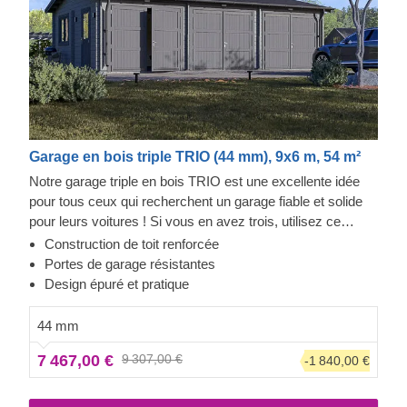
Garage en bois triple TRIO (44 mm), 9x6 m, 54 m²
Notre garage triple en bois TRIO est une excellente idée
pour tous ceux qui recherchent un garage fiable et solide
pour leurs voitures ! Si vous en avez trois, utilisez ce
garage pour mettre vos véhicules à l'abri du vent et de la
Construction de toit renforcée
neige. Si vous en cherchez un troisième, laissez ce garage
Portes de garage résistantes
vous inspirer ! Une construction solide assurée par des
Design épuré et pratique
planches à rainure et languette, un look élégant et
moderne, et des portes de garage très résistantes font de
44 mm
TRIO un achat précieux. L'aspect pratique ne doit pas non
7 467,00 €
9 307,00 €
-1 840,00 €
plus être négligé : les portes doubles offrent un espace de
manœuvre supplémentaire et les fenêtres assurent un
éclairage naturel. Que demandez de plus ?