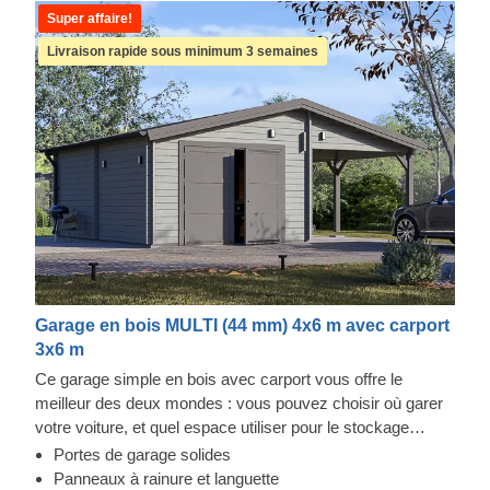
Super affaire!
Livraison rapide sous minimum 3 semaines
Garage en bois MULTI (44 mm) 4x6 m avec carport
3x6 m
Ce garage simple en bois avec carport vous offre le
meilleur des deux mondes : vous pouvez choisir où garer
votre voiture, et quel espace utiliser pour le stockage
d'objets ou d'autres véhicules. Désormais, vous n'aurez
Portes de garage solides
plus à choisir. Profitez du luxe d'avoir un espace de
Panneaux à rainure et languette