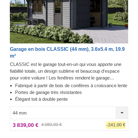
Garage en bois CLASSIC (44 mm), 3.6x5.4 m, 19.9
m²
CLASSIC est le garage tout-en-un qui vous apporte une
fiabilité totale, un design sublime et beaucoup d'espace
pour votre voiture ! Les fenêtres rendent le garage
lumineux et accueillant, et la construction robuste assure la
Fabriqué à partir de bois de conifères à croissance lente
sécurité de votre voiture. Préparez-vous à faire moins
Portes de garage très résistantes
d'allers-retours à la station de lavage et à être fier de
Élégant toit à double pente
montrer votre toute nouvelle construction en bois à vos
invités. CLASSIC est un petit bijou qui apporte de grands
44 mm
avantages !
3 839,00 €
4 080,00 €
-241,00 €