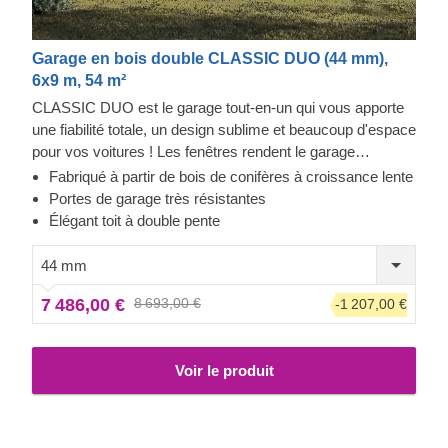
Garage en bois double CLASSIC DUO (44 mm),
6x9 m, 54 m²
CLASSIC DUO est le garage tout-en-un qui vous apporte
une fiabilité totale, un design sublime et beaucoup d'espace
pour vos voitures ! Les fenêtres rendent le garage
lumineux et accueillant, et la construction robuste assure la
Fabriqué à partir de bois de conifères à croissance lente
sécurité de vos voitures. Préparez-vous à faire moins
Portes de garage très résistantes
d'allers-retours à la station de lavage et à être fier de
Élégant toit à double pente
montrer votre toute nouvelle construction en bois à vos
invités. CLASSIC DUO est un petit bijou qui apporte de
44 mm
grands avantages !
7 486,00 €
8 693,00 €
-1 207,00 €
Voir le produit