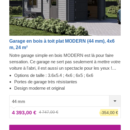
Garage en bois à toit plat MODERN (44 mm), 4x6
m, 24 m²
Notre garage simple en bois MODERN est là pour faire
sensation. Ce garage ne sert pas seulement à mettre votre
voiture à l'abri, il est aussi un spectacle pour les yeux !
Préparez-vous à garer votre voiture du premier coup dans
Options de taille : 3.6x5.4 ; 4x6 ; 6x5 ; 6x6
un garage baigné de lumière. De plus, vous n'aurez plus
Portes de garage très résistantes
jamais besoin de déblayer la neige sur le toit de votre
Design moderne et original
voiture, désormais, elle sera toujours prête à partir !
Décorez votre garage comme vous le souhaitez, les
44 mm
aspects pratiques les plus importants sont déjà pris en
4 393,00 €
4 747,00 €
-354,00 €
charge !