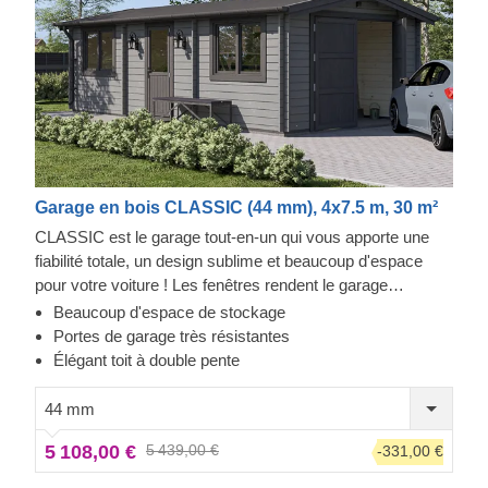
Garage en bois CLASSIC (44 mm), 4x7.5 m, 30 m²
CLASSIC est le garage tout-en-un qui vous apporte une
fiabilité totale, un design sublime et beaucoup d'espace
pour votre voiture ! Les fenêtres rendent le garage
lumineux et accueillant, et la construction robuste assure la
Beaucoup d'espace de stockage
sécurité de votre voiture. Préparez-vous à faire moins
Portes de garage très résistantes
d'allers-retours à la station de lavage et à être fier de
Élégant toit à double pente
montrer votre toute nouvelle construction en bois à vos
invités. CLASSIC est un petit bijou qui apporte de grands
44 mm
avantages !
5 108,00 €
5 439,00 €
-331,00 €