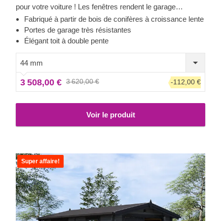
pour votre voiture ! Les fenêtres rendent le garage
lumineux et accueillant, et la construction robuste assure la
Fabriqué à partir de bois de conifères à croissance lente
sécurité de votre voiture. Préparez-vous à faire moins
Portes de garage très résistantes
d'allers-retours à la station de lavage et à être fier de
Élégant toit à double pente
montrer votre toute nouvelle construction en bois à vos
invités. CLASSIC est un petit bijou qui apporte de grands
44 mm
avantages !
3 508,00 €
3 620,00 €
-112,00 €
Voir le produit
Super affaire!