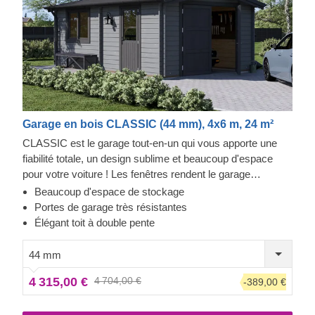
Garage en bois CLASSIC (44 mm), 4x6 m, 24 m²
CLASSIC est le garage tout-en-un qui vous apporte une
fiabilité totale, un design sublime et beaucoup d'espace
pour votre voiture ! Les fenêtres rendent le garage
lumineux et accueillant, et la construction robuste assure la
Beaucoup d'espace de stockage
sécurité de votre voiture. Préparez-vous à faire moins
Portes de garage très résistantes
d'allers-retours à la station de lavage et à être fier de
Élégant toit à double pente
montrer votre toute nouvelle construction en bois à vos
invités. CLASSIC est un petit bijou qui apporte de grands
44 mm
avantages !
4 315,00 €
4 704,00 €
-389,00 €