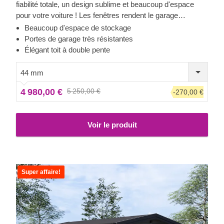
fiabilité totale, un design sublime et beaucoup d'espace
pour votre voiture ! Les fenêtres rendent le garage
lumineux et accueillant, et la construction robuste assure la
Beaucoup d'espace de stockage
sécurité de votre voiture. Préparez-vous à faire moins
Portes de garage très résistantes
d'allers-retours à la station de lavage et à être fier de
Élégant toit à double pente
montrer votre toute nouvelle construction en bois à vos
invités. CLASSIC est un petit bijou qui apporte de grands
44 mm
avantages !
4 980,00 €
5 250,00 €
-270,00 €
Voir le produit
Super affaire!