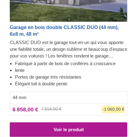
Garage en bois double CLASSIC DUO (44 mm),
6x8 m, 48 m²
CLASSIC DUO est le garage tout-en-un qui vous apporte
une fiabilité totale, un design sublime et beaucoup d'espace
pour vos voitures ! Les fenêtres rendent le garage
lumineux et accueillant, et la construction robuste assure la
Fabriqué à partir de bois de conifères à croissance
sécurité de vos voitures. Préparez-vous à faire moins
lente
d'allers-retours à la station de lavage et à être fier de
Portes de garage très résistantes
montrer votre toute nouvelle construction en bois à vos
Élégant toit à double pente
invités. CLASSIC DUO est un petit bijou qui apporte de
grands avantages !
44 mm
6 858,00 €
7 918,00 €
-1 060,00 €
Voir le produit