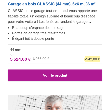
Garage en bois CLASSIC (44 mm), 6x6 m, 36 m²
CLASSIC est le garage tout-en-un qui vous apporte une
fiabilité totale, un design sublime et beaucoup d'espace
pour votre voiture ! Les fenêtres rendent le garage
lumineux et accueillant, et la construction robuste assure la
Beaucoup d'espace de stockage
sécurité de votre voiture. Préparez-vous à faire moins
Portes de garage très résistantes
d'allers-retours à la station de lavage et à être fier de
Élégant toit à double pente
montrer votre toute nouvelle construction en bois à vos
invités. CLASSIC est un petit bijou qui apporte de grands
44 mm
avantages !
5 524,00 €
6 066,00 €
-542,00 €
Voir le produit