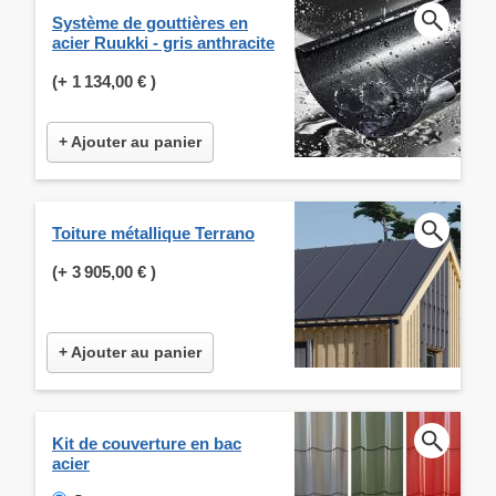
Système de gouttières en
acier Ruukki - gris anthracite
(+
1 134,00 €
)
+ Ajouter au panier
Toiture métallique Terrano
(+
3 905,00 €
)
+ Ajouter au panier
Kit de couverture en bac
acier