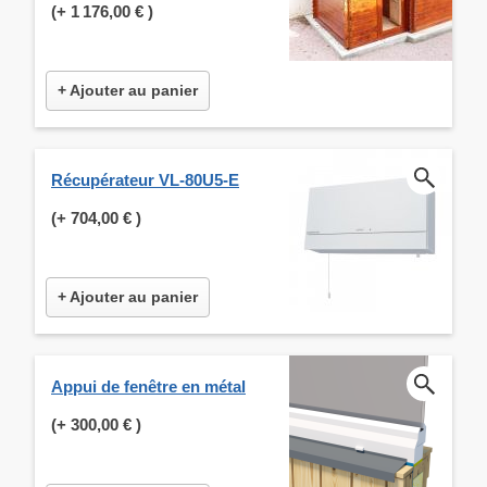
(+
1 176,00 €
)
+ Ajouter au panier
Récupérateur VL-80U5-E
(+
704,00 €
)
+ Ajouter au panier
Appui de fenêtre en métal
(+
300,00 €
)