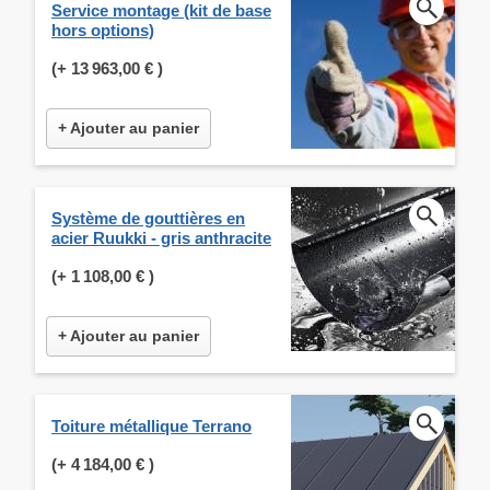
Service montage (kit de base
hors options)
(+
13 963,00 €
)
+ Ajouter au panier
Système de gouttières en
acier Ruukki - gris anthracite
(+
1 108,00 €
)
+ Ajouter au panier
Toiture métallique Terrano
(+
4 184,00 €
)