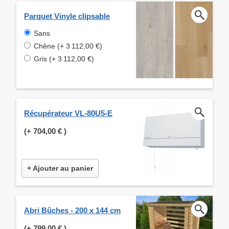
Parquet Vinyle clipsable
Sans
Chêne (+ 3 112,00 €)
Gris (+ 3 112,00 €)
Récupérateur VL-80U5-E
(+
704,00 €
)
+ Ajouter au panier
Abri Bûches - 200 x 144 cm
(+
799,00 €
)