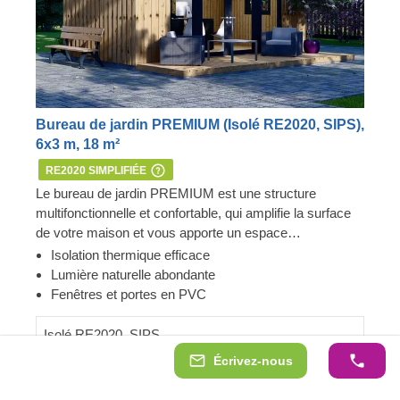
Bureau de jardin PREMIUM (Isolé RE2020, SIPS),
6x3 m, 18 m²
RE2020 SIMPLIFIÉE
Le bureau de jardin PREMIUM est une structure
multifonctionnelle et confortable, qui amplifie la surface
de votre maison et vous apporte un espace
supplémentaire pour effectuer vos activités préférées.
Isolation thermique efficace
Lumineux, spacieux et totalement optimisé pour une
Lumière naturelle abondante
utilisation de bureau délocalisé, cet habitacle
Fenêtres et portes en PVC
contemporain peut aussi servir de pièce pour les loisirs,
comme studio artistique ou comme atelier. L'isolation
Isolé RE2020, SIPS
thermique efficace rend cet habitacle chaleureux et
Écrivez-nous
19 528,00 €
confortable pour y passer votre temps toute l'année.