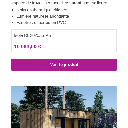
espace de travail personnel, assurant une meilleure
productivité et un confort absolu. Disponibles en
Isolation thermique efficace
plusieurs tailles, nos modèles en SIPs présentent un
Lumière naturelle abondante
look contemporain élégant, un revêtement vertical
Fenêtres et portes en PVC
attrayant et de nombreuses grandes portes et fenêtres
qui laissent entrer une superbe luminosité.
Isolé RE2020, SIPS
19 963,00 €
Voir le produit