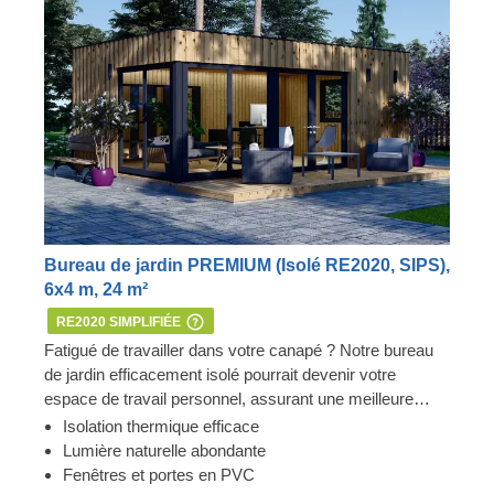
Bureau de jardin PREMIUM (Isolé RE2020, SIPS),
6x4 m, 24 m²
RE2020 SIMPLIFIÉE
Fatigué de travailler dans votre canapé ? Notre bureau
de jardin efficacement isolé pourrait devenir votre
espace de travail personnel, assurant une meilleure
productivité et un confort absolu. Disponibles en
Isolation thermique efficace
plusieurs tailles, nos modèles en SIPs présentent un
Lumière naturelle abondante
look contemporain élégant, un revêtement vertical
Fenêtres et portes en PVC