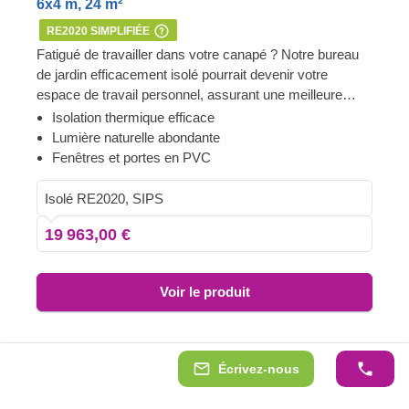
6x4 m, 24 m²
RE2020 SIMPLIFIÉE
Fatigué de travailler dans votre canapé ? Notre bureau
de jardin efficacement isolé pourrait devenir votre
espace de travail personnel, assurant une meilleure
productivité et un confort absolu. Disponibles en
Isolation thermique efficace
plusieurs tailles, nos modèles en SIPs présentent un
Lumière naturelle abondante
look contemporain élégant, un revêtement vertical
Fenêtres et portes en PVC
attrayant et de nombreuses grandes portes et fenêtres
qui laissent entrer une superbe luminosité.
Isolé RE2020, SIPS
19 963,00 €
Voir le produit
Écrivez-nous