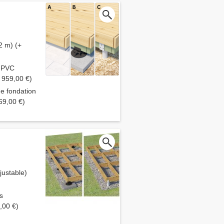
2 m) (+
S PVC
1 959,00 €)
de fondation
69,00 €)
ustable)
s
,00 €)