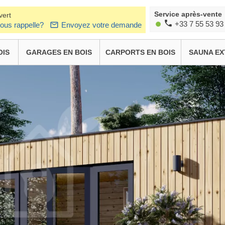
Service après-vente
vert
+33 7 55 53 93
ous rappelle?
Envoyez votre demande
OIS
GARAGES EN BOIS
CARPORTS EN BOIS
SAUNA EX