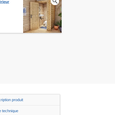
érieur
ription produit
e technique