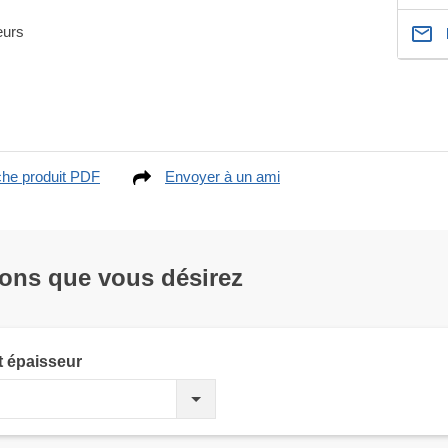
eurs
che produit PDF
Envoyer à un ami
ions que vous désirez
t épaisseur