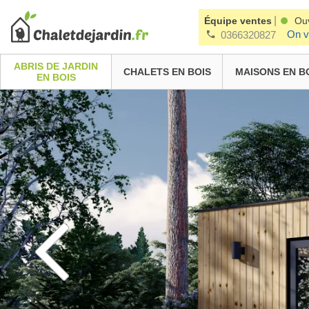
|
Équipe ventes
Ou
On v
0366320827
ABRIS DE JARDIN
CHALETS EN BOIS
MAISONS EN B
EN BOIS