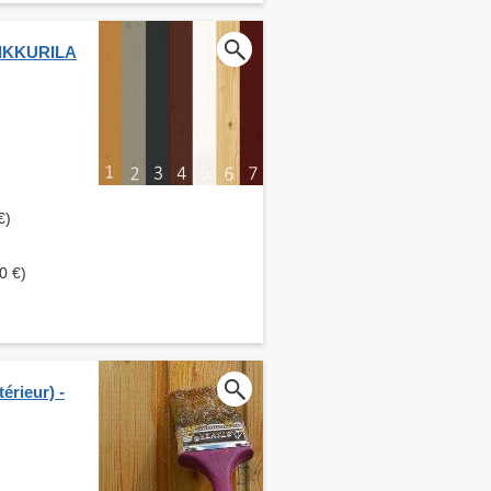
 TIKKURILA
€)
0 €)
érieur) -