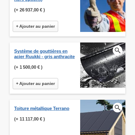
(+
26 937,00 €
)
+ Ajouter au panier
Système de gouttières en
acier Ruukki - gris anthracite
(+
1 500,00 €
)
+ Ajouter au panier
Toiture métallique Terrano
(+
11 117,00 €
)