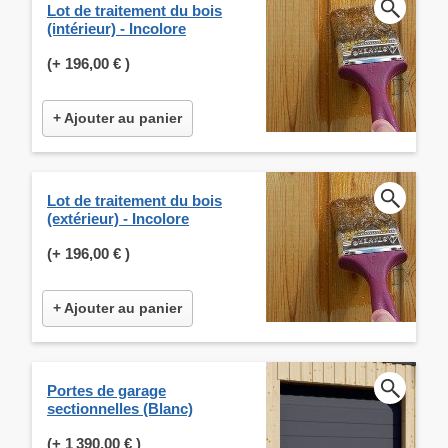
Lot de traitement du bois
(intérieur) - Incolore
(+
196,00 €
)
+ Ajouter au panier
Lot de traitement du bois
(extérieur) - Incolore
(+
196,00 €
)
+ Ajouter au panier
Portes de garage
sectionnelles (Blanc)
(+
1 390,00 €
)