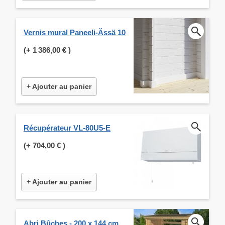
Vernis mural Paneeli-Ässä 10
(+
1 386,00 €
)
+ Ajouter au panier
Récupérateur VL-80U5-E
(+
704,00 €
)
+ Ajouter au panier
Abri Bûches - 200 x 144 cm