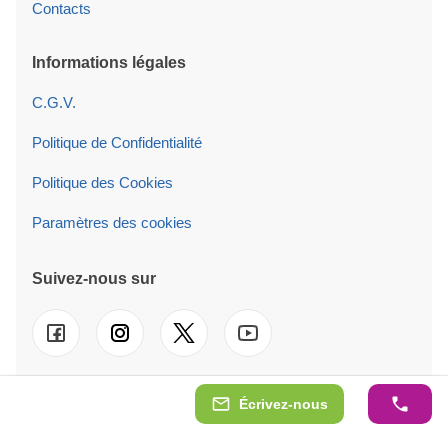
Contacts
Informations légales
C.G.V.
Politique de Confidentialité
Politique des Cookies
Paramètres des cookies
Suivez-nous sur
Écrivez-nous
© 2026 AV Projektai UAB. Nos services sont également
disponibles au
UK
-
DE
-
IT
-
ES
-
PT
-
NL
-
SE
-
AT
-
PL
-
IE