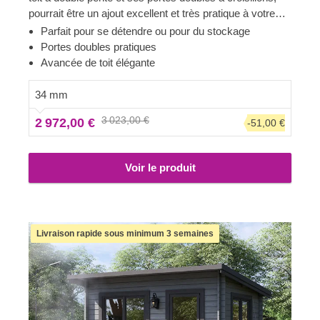
pourrait être un ajout excellent et très pratique à votre
espace de jardin ! Cette structure multifonctionnelle peut
Parfait pour se détendre ou pour du stockage
être aménagée comme un espace de repos, un espace
Portes doubles pratiques
de stockage, ou une combinaison des deux ! Son design
Avancée de toit élégante
compact et fonctionnel ne surcharge pas votre espace,
et offrira suffisamment de place pour aménager un coin
34 mm
détente ou un espace de rangement.
3 023,00 €
2 972,00 €
-51,00 €
Voir le produit
Livraison rapide sous minimum 3 semaines