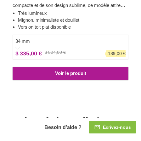
compacte et de son design sublime, ce modèle attire
généralement les clients qui apprécient la simplicité et
Très lumineux
l'esthétique classique du bois. Cet adorable abri peut se
Mignon, minimaliste et douillet
transformer en bureau à domicile, ou bien par exemple
Version toit plat disponible
en large espace de stockage.
34 mm
3 524,00 €
3 335,00 €
-189,00 €
Voir le produit
Les avis de nos clients sur
Besoin d'aide ?
Écrivez-nous
Trustpilot