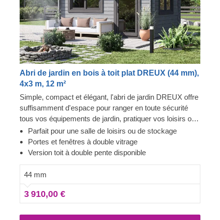
Abri de jardin en bois à toit plat DREUX (44 mm),
4x3 m, 12 m²
Simple, compact et élégant, l'abri de jardin DREUX offre
suffisamment d'espace pour ranger en toute sécurité
tous vos équipements de jardin, pratiquer vos loisirs ou
créer un espace ensoleillé dans votre jardin pour pouvoir
Parfait pour une salle de loisirs ou de stockage
se reposer et se détendre confortablement. La
Portes et fenêtres à double vitrage
robustesse et la facilité de construction font de cet abri
Version toit à double pente disponible
de jardin de style traditionnel une pièce architecturale
recherchée et appréciée par nombreux de nos clients.
44 mm
Pour votre plus grand confort, une version isolée de ce
3 910,00 €
modèle est également disponible.