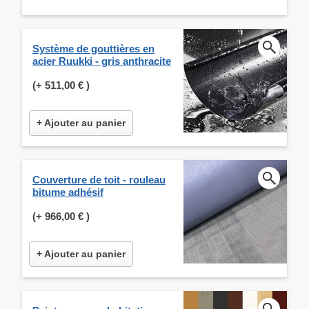
Système de gouttières en
acier Ruukki - gris anthracite
(+
511,00 €
)
+ Ajouter au panier
Couverture de toit - rouleau
bitume adhésif
(+
966,00 €
)
+ Ajouter au panier