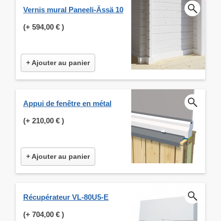
Vernis mural Paneeli-Ässä 10
(+
594,00 €
)
+ Ajouter au panier
Appui de fenêtre en métal
(+
210,00 €
)
+ Ajouter au panier
Récupérateur VL-80U5-E
(+
704,00 €
)