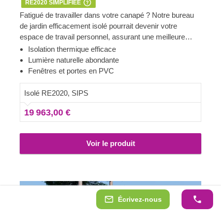
RE2020 SIMPLIFIÉE
Fatigué de travailler dans votre canapé ? Notre bureau
de jardin efficacement isolé pourrait devenir votre
espace de travail personnel, assurant une meilleure
productivité et un confort absolu. Disponibles en
Isolation thermique efficace
plusieurs tailles, nos modèles en SIPs présentent un
Lumière naturelle abondante
look contemporain élégant, un revêtement vertical
Fenêtres et portes en PVC
attrayant et de nombreuses grandes portes et fenêtres
qui laissent entrer une superbe luminosité.
Isolé RE2020, SIPS
19 963,00 €
Voir le produit
Écrivez-nous